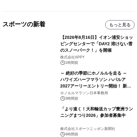
スポーツの新着
もっと見る
【2026年8月16日】イオン浦安ショッ
ピングセンターで「DAY2 溶けない雪
のスノーパーク！」を開催
株式会社APPY
1時間前
～ 絶好の季節にホノルルを走る ～
ハワイズハーフマラソン ハパルア
2027アーリーエントリー開始！ 新カ
テゴリー「ハパルアIKI(イキ)」(約
ホノルルマラソン日本事務局
13.4km)が登場
3時間前
「より速く！大和輸送カップ豊洲ラン
ニングまつり2026」参加者募集中
株式会社スポーツニッポン新聞社
4時間前