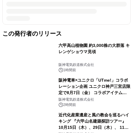
この発行者のリリース
六甲高山植物園 約3,000株の大群落 キ
レンゲショウマ見頃
阪神電気鉄道株式会社
1時間前
阪神電車×ユニクロ「UTme!」コラボ
レーション企画 ユニクロ神戸三宮店限
定で8月7日（金） コラボアイテムが
発売決定！
阪神電気鉄道株式会社
2時間前
近代化産業遺産と風の教会を巡るハイ
キング 『六甲山名建築探訪ツアー』
10月15日（木）、29日（木）、 11月