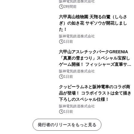
5日（木）、12日（木）に開催！
阪神電気鉄道株式会社
2時間前
六甲高山植物園 天翔る白鷺（しらさ
ぎ）の如き花 サギソウが開花しまし
た！
阪神電気鉄道株式会社
1日前
六甲山アスレチックパークGREENIA
「真夏の雪まつり」スペシャル宝探し
ゲーム開催！ フィッシャーズ直筆サイ
ン色紙など豪華景品が登場！
阪神電気鉄道株式会社
1日前
クッピーラムネと阪神電車のコラボ商
品が登場！ コラボイラストは全て描き
下ろしのスペシャル仕様！
阪神電気鉄道株式会社
1日前
発行者のリリースをもっと見る