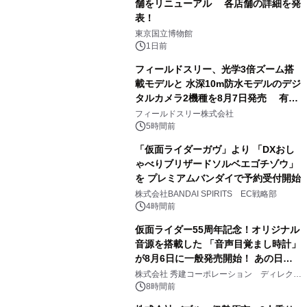
舗をリニューアル 各店舗の詳細を発
表！
1
東京国立博物館
1日前
フィールドスリー、光学3倍ズーム搭
載モデルと 水深10m防水モデルのデジ
タルカメラ2機種を8月7日発売 有効
2
約1300万画素、用途別に選べるコンデ
フィールドスリー株式会社
ジ新登場
5時間前
「仮面ライダーガヴ」より 「DXおし
ゃべりブリザードソルベエゴチゾウ」
を プレミアムバンダイで予約受付開始
3
株式会社BANDAI SPIRITS EC戦略部
4時間前
仮面ライダー55周年記念！オリジナル
音源を搭載した 「音声目覚まし時計」
が8月6日に一般発売開始！ あの日の
4
大興奮が今甦る
株式会社 秀建コーポレーション ディレクト
アートギャラリー
8時間前