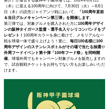
勇介）が運営する阪神甲子園球場では、2024年8月1日
（木）に迎える100周年に向けて、7月30日（火）～8月1
日（木）の読売ジャイアンツ戦において、
「100周年直前
＆当日グルメキャンペーン第三弾」を開催します
。
第三弾では、対象グルメを購入された方に
100周年デザイ
ンの阪神タイガース監督・選手名入りシリコンバンドをプ
レゼント！
100周年カラーを身に着けて、メモリアルな一
戦を球場一体で盛り上げよう！更に、
毎日100名様に100
周年デザインのステンレスボトルがその場で当たる抽選
や
外周フードイベント第十弾「100年フード祭」を同時開
催
。球場外周でもキャンペーン対象グルメを販売しますの
で、試合観戦チケットをお持ちでない方もお楽しみいただ
けます。