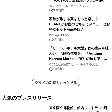
ー導入｜8月は全宿泊プランが対象
株式会社リロバケーションズ
3時間前
家族が集まる夏をもっと楽しく
PLANTがお盆のごちそうメニューとお
得なセット商品を販売
株式会社PLANT
4時間前
「リーベルホテル大阪」秋の恵みを味
わい、心躍る体験を。 『Autumn
Harvest Market ～実りの秋を楽しむ
ディナー&スイーツビュッフェ～』を9
株式会社武蔵野 リーベルホテル大阪
月18日より開催！
4時間前
グルメの新着をもっと見る
人気のプレスリリース
東京国立博物館、館内レストラン3店