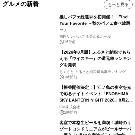
グルメの新着
もっと見る
推しパフェ総選挙を初開催！「Find
Your Favorite ～秋のパフェ食べ放題
～」
福岡サンパレス ホテル＆ホール
16分前
【2026年8月版】ふるさと納税でもら
える『ウイスキー』の還元率ランキン
グを発表
とくさと-ふるさと納税還元率ランキング-
1時間前
【振替開催決定！】江ノ島の夜空を光
で彩るナイトイベント「ENOSHIMA
SKY LANTERN NIGHT 2026」8月22
日(土)振替開催＆受付スタート！
biid株式会社
2時間前
客室で本格生ビールを満喫！城崎のリ
ゾートコンドミニアムがビールサーバ