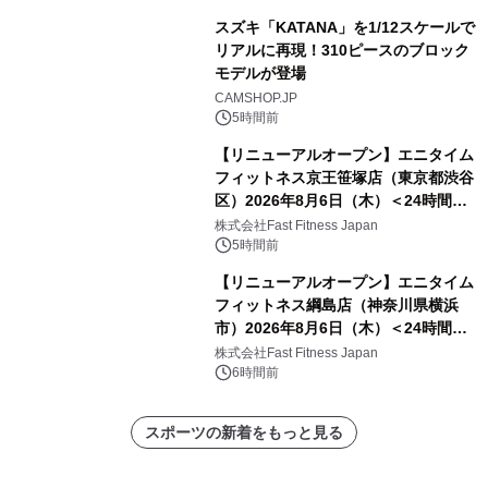
スズキ「KATANA」を1/12スケールで
リアルに再現！310ピースのブロック
モデルが登場
CAMSHOP.JP
5時間前
【リニューアルオープン】エニタイム
フィットネス京王笹塚店（東京都渋谷
区）2026年8月6日（木）＜24時間年
中無休のフィットネスジム＞
株式会社Fast Fitness Japan
5時間前
【リニューアルオープン】エニタイム
フィットネス綱島店（神奈川県横浜
市）2026年8月6日（木）＜24時間年
中無休のフィットネスジム＞
株式会社Fast Fitness Japan
6時間前
スポーツの新着をもっと見る