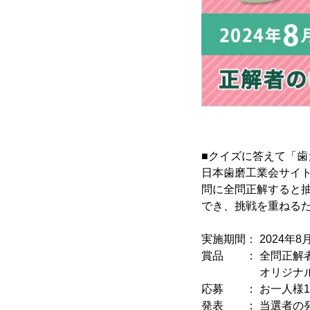
■クイズに答えて「歯
日本歯磨工業会サイ
問に全問正解すると抽
でき、挑戦を重ねる
実施期間： 2024年8月
賞品 ： 全問正解者
オリジナル図書カ
応募 ： お一人様
発表 ： 当選者の発