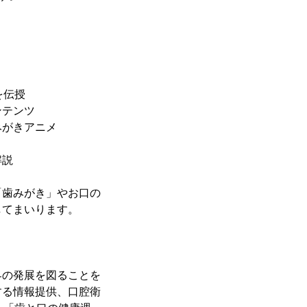
を伝授
ンテンツ
みがきアニメ
解説
「歯みがき」やお口の
してまいります。
界の発展を図ることを
する情報提供、口腔衛