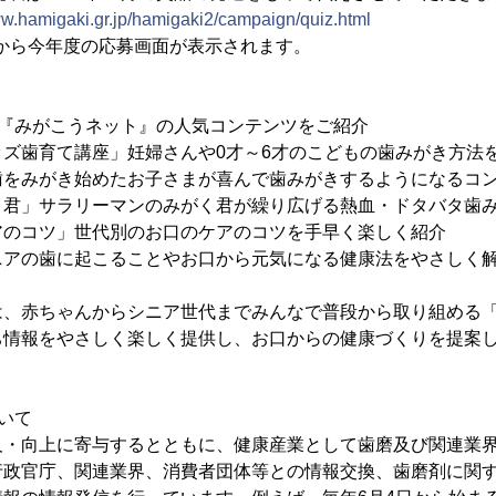
ww.hamigaki.gr.jp/hamigaki2/campaign/quiz.html
年度の応募画面が表示されます。
ト『みがこうネット』の人気コンテンツをご紹介
ズ歯育て講座」妊婦さんや0才～6才のこどもの歯みがき方法
歯をみがき始めたお子さまが喜んで歯みがきするようになるコ
く君」サラリーマンのみがく君が繰り広げる熱血・ドタバタ歯
アのコツ」世代別のお口のケアのコツを手早く楽しく紹介
ニアの歯に起こることやお口から元気になる健康法をやさしく
は、赤ちゃんからシニア世代までみんなで普段から取り組める
ち情報をやさしく楽しく提供し、お口からの健康づくりを提案
いて
及・向上に寄与するとともに、健康産業として歯磨及び関連業
行政官庁、関連業界、消費者団体等との情報交換、歯磨剤に関