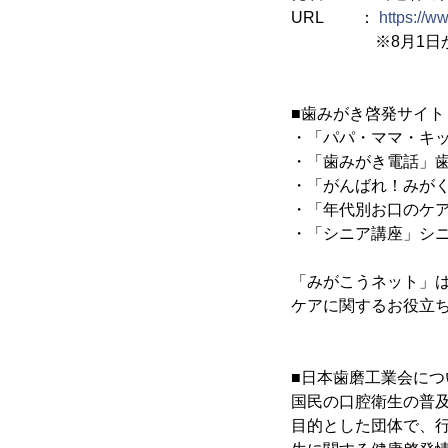
URL ：
https://w
※8月1日から今
■歯みがき啓発サイ
・「パパ・ママ・キッ
・「歯みがき電話」
・「がんばれ！みが
・「年代別お口のケ
・「シニア講座」シ
「みがこうネット」
ケアに関するお役立
■日本歯磨工業会につ
国民の口腔衛生の普
目的とした団体で、