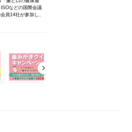
る「歯と口の健康週
ISOなどの国際会議
助会員14社が参加し、
。