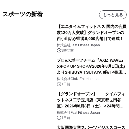
スポーツの新着
もっと見る
【エニタイムフィットネス 国内の会員
数120万人突破】グランドオープンの
西小山店が世界6,000店舗目で達成！
株式会社Fast Fitness Japan
3時間前
プロeスポーツチーム『AXIZ WAVE』
のPOP UP SHOPが2026年8月1日(土)
よりSHIBUYA TSUTAYA 6階 IP書店で
開催決定！！
株式会社ClaN Entertainment
1日前
【グランドオープン】エニタイムフィ
ットネス二子玉川店（東京都世田谷
区）2026年8月8日（土）＜24時間年
中無休のフィットネスジム＞
株式会社Fast Fitness Japan
1日前
大阪国際大学スポーツビジネスコース