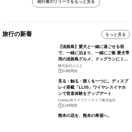
発行者のリリースをもっと見る
旅行の新着
もっと見る
【淡路島】愛犬と一緒に過ごせる宿
で、一緒に泊まり、一緒にご飯 愛犬専
用の淡路島グルメ、ドッグランにミニ
プール グランピングとトレーラーハウ
株式会社ぷらど
スの2施設で
10時間前
見る・触る・聴くを一つに。ディスプ
レイ搭載「LL05」ワイヤレスイヤホ
ンで音楽体験をアップデート
LivelyLifeライブリーライフ株式会社
11時間前
熊本の花を、熊本の希望へ。