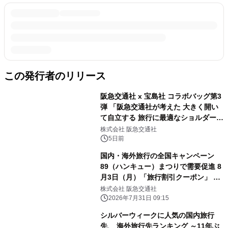
この発行者のリリース
阪急交通社 x 宝島社 コラボバッグ第3
弾 「阪急交通社が考えた 大きく開い
て自立する 旅行に最適なショルダーバ
ッグBOOK」 8月4日（火）ウェブサ
株式会社 阪急交通社
イトで予約販売を開始
5日前
国内・海外旅行の全国キャンペーン
89（ハンキュー）まつりで需要促進 8
月3日（月）「旅行割引クーポン」 配
布開始（ウェブ限定）
株式会社 阪急交通社
2026年7月31日 09:15
シルバーウィークに人気の国内旅行
先、 海外旅行先ランキング ～11年ぶ