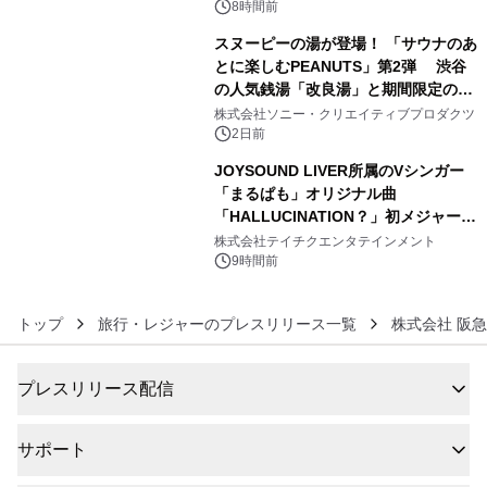
8時間前
スヌーピーの湯が登場！ 「サウナのあ
とに楽しむPEANUTS」第2弾 渋谷
の人気銭湯「改良湯」と期間限定のコ
5
ラボレーション サウナイキタイコラ
株式会社ソニー・クリエイティブプロダクツ
ボグッズも発売決定！
2日前
JOYSOUND LIVER所属のVシンガー
「まるぱも」オリジナル曲
「HALLUCINATION？」初メジャー配
6
信リリース決定！
株式会社テイチクエンタテインメント
9時間前
トップ
旅行・レジャーのプレスリリース一覧
株式会社 阪
プレスリリース配信
サポート