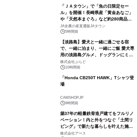
「ＪＡタウン」で「魚の日限定セー
ル」を開催！長崎県産「黄金あなご」
や「天然本まぐろ」など約280商品を
1
販売！～毎月１０日の定例企画～
JA全農の産直通販JAタウン
5時間前
【淡路島】愛犬と一緒に過ごせる宿
で、一緒に泊まり、一緒にご飯 愛犬専
用の淡路島グルメ、ドッグランにミニ
2
プール グランピングとトレーラーハウ
株式会社ぷらど
スの2施設で
10時間前
「Honda CB250T HAWK」Tシャツ登
場
3
CAMSHOP.JP
9時間前
築37年の軽量鉄骨造戸建てをフルリノ
ベーション！内と外をつなぐ「土間リ
ビング」で新たな暮らしを叶えた施工
4
事例を株式会社アースが公開
株式会社アース