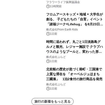
フラワーライフ振興協議会
11時間前
フロムアースキッズ × 地域 × 大学生が
創る、 子どもたちの「自育」イベント
「諸福ジーク×Lifehug」 を8月23日
(日)開催
株式会社From Earth Kids
1日前
時間に追われず、丸ごと1日淡路島グ
ルメと観光、レジャー施設で クラブハ
ウスのようなプールと、変わった形の
サウナも 「THE BOXY AWAJI」のお
株式会社ぷらど
得な素泊まり連泊プランで
1日前
北前船の歴史が息づく港町・三国湊で
上質な滞在を 「オーベルジュほまち
三國湊」 1泊2食付の旅行商品を発売
株式会社ぷらど
1日前
旅行の新着をもっと見る