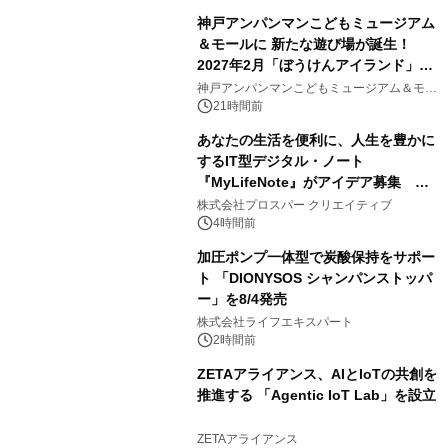
神戸アンパンマンこどもミュージアム
＆モールに 新たな遊び場が誕生！
2027年2月「ぼうけんアイランド」が
3
オープン
神戸アンパンマンこどもミュージアム＆モー
ル
21時間前
あなたの生活を便利に、人生を豊かに
するIT型デジタル・ノート
『MyLifeNote』がアイデア募集 優
4
秀賞100名に1年間無償試用
株式会社プロスパー クリエイティブ
4時間前
加圧ポンプ一体型で炭酸保持をサポー
ト 「DIONYSOS シャンパンストッパ
ー」を8/4発売
5
株式会社ライフエキスパート
2時間前
ZETAアライアンス、AIとIoTの共創を
推進する 「Agentic IoT Lab」を設立
6
ZETAアライアンス