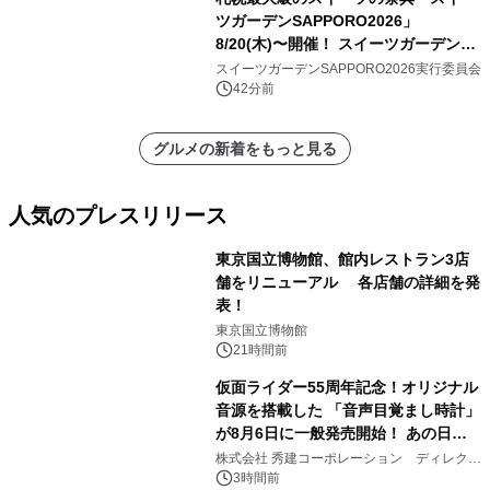
ツガーデンSAPPORO2026」
8/20(木)〜開催！ スイーツガーデン史
上最多50種のコラボケーキが集結／前
スイーツガーデンSAPPORO2026実行委員会
日8/19(水)メディア試食会も初開催
42分前
グルメの新着をもっと見る
人気のプレスリリース
東京国立博物館、館内レストラン3店
舗をリニューアル 各店舗の詳細を発
表！
1
東京国立博物館
21時間前
仮面ライダー55周年記念！オリジナル
音源を搭載した 「音声目覚まし時計」
が8月6日に一般発売開始！ あの日の
2
大興奮が今甦る
株式会社 秀建コーポレーション ディレクト
アートギャラリー
3時間前