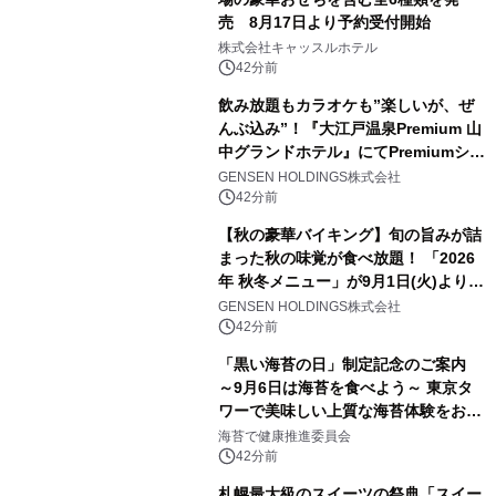
売 8月17日より予約受付開始
株式会社キャッスルホテル
42分前
飲み放題もカラオケも”楽しいが、ぜ
んぶ込み”！『大江戸温泉Premium 山
中グランドホテル』にてPremiumシリ
ーズ初のオールインクルーシブ導入
GENSEN HOLDINGS株式会社
42分前
【秋の豪華バイキング】旬の旨みが詰
まった秋の味覚が食べ放題！ 「2026
年 秋冬メニュー」が9月1日(火)より提
供スタート
GENSEN HOLDINGS株式会社
42分前
「黒い海苔の日」制定記念のご案内
～9月6日は海苔を食べよう～ 東京タ
ワーで美味しい上質な海苔体験をお届
けします！
海苔で健康推進委員会
42分前
札幌最大級のスイーツの祭典「スイー