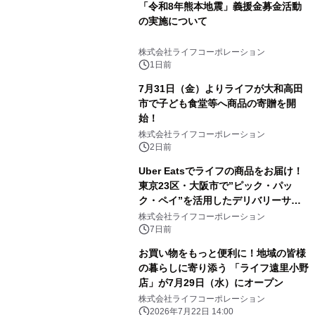
「令和8年熊本地震」義援金募金活動
の実施について
株式会社ライフコーポレーション
1日前
7月31日（金）よりライフが大和高田
市で子ども食堂等へ商品の寄贈を開
始！
株式会社ライフコーポレーション
2日前
Uber Eatsでライフの商品をお届け！
東京23区・大阪市で”ピック・パッ
ク・ペイ”を活用したデリバリーサー
ビスを開始
株式会社ライフコーポレーション
7日前
お買い物をもっと便利に！地域の皆様
の暮らしに寄り添う 「ライフ遠里小野
店」が7月29日（水）にオープン
株式会社ライフコーポレーション
2026年7月22日 14:00