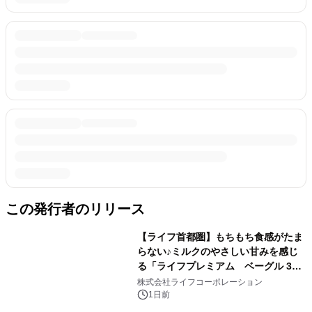
この発行者のリリース
【ライフ首都圏】もちもち食感がたま
らない♪ミルクのやさしい甘みを感じ
る「ライフプレミアム ベーグル 3
種」を新発売！
株式会社ライフコーポレーション
1日前