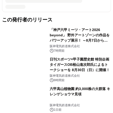
この発行者のリリース
「神戸六甲ミーツ・アート2026
beyond」 野外アートゾーンの作品を
パワーアップ展示！ ～8月7日からは
直前割パスポートを販売～
阪神電気鉄道株式会社
7時間前
日刊スポーツ×甲子園歴史館 特別企画
タイガースOB桧山進次郎氏によるト
ークショーを 8月30日（日）に開催！
阪神電気鉄道株式会社
8時間前
六甲高山植物園 約3,000株の大群落 キ
レンゲショウマ見頃
阪神電気鉄道株式会社
1日前