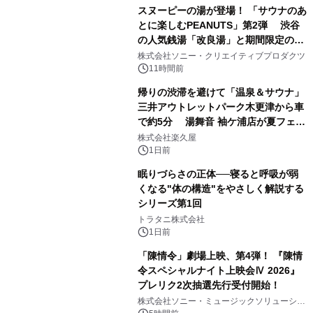
スヌーピーの湯が登場！ 「サウナのあ
とに楽しむPEANUTS」第2弾 渋谷
の人気銭湯「改良湯」と期間限定のコ
1
ラボレーション サウナイキタイコラ
株式会社ソニー・クリエイティブプロダクツ
ボグッズも発売決定！
11時間前
帰りの渋滞を避けて「温泉＆サウナ」
三井アウトレットパーク木更津から車
で約5分 湯舞音 袖ケ浦店が夏フェア
2
メニューを提供
株式会社楽久屋
1日前
眠りづらさの正体──寝ると呼吸が弱
くなる"体の構造"をやさしく解説する
シリーズ第1回
3
トラタニ株式会社
1日前
「陳情令」劇場上映、第4弾！ 『陳情
令スペシャルナイト上映会Ⅳ 2026』
プレリク2次抽選先行受付開始！
4
株式会社ソニー・ミュージックソリューショ
ンズ