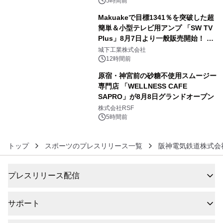
5時間前
Makuakeで目標1341％を突破した超
簡単＆小型テレビ用アンプ 「SW TV
Plus」8月7日より一般販売開始！ ケ
5
ーブル1本つなぐだけ、テレビの音が
城下工業株式会社
ぐっと豊かに
12時間前
原宿・神宮前の砂糖不使用スムージー
専門店 「WELLNESS CAFE
SAPRO」が8月8日グランドオープン
6
株式会社RSF
5時間前
トップ
スポーツのプレスリリース一覧
阪神電気鉄道株式会
プレスリリース配信
サポート