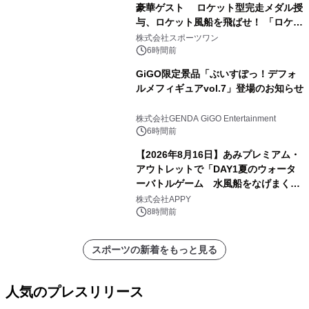
豪華ゲスト ロケット型完走メダル授
与、ロケット風船を飛ばせ！ 「ロケッ
トマラソン2026」開催
株式会社スポーツワン
6時間前
GiGO限定景品「ぶいすぽっ！デフォ
ルメフィギュアvol.7」登場のお知らせ
株式会社GENDA GiGO Entertainment
6時間前
【2026年8月16日】あみプレミアム・
アウトレットで「DAY1夏のウォータ
ーバトルゲーム 水風船をなげまくろ
う！」を開催
株式会社APPY
8時間前
スポーツの新着をもっと見る
人気のプレスリリース