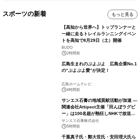
スポーツの新着
もっと見る
【高知から世界へ】トップランナーと
一緒に走るトレイルランニングイベン
トを高知で8月29日（土）開催
BUDO
2時間前
広島生まれのぷよぷよ 広島企業No.1
の“ぷよぷよ愛”が決定！
広島ホームテレビ
4時間前
サンエス石膏の地域貢献活動が加速 ―
関連会社Attipect主催「田んぼラグビ
ー」は100名超が熱狂しNHKで放送さ
れました。
サンエス石膏株式会社
5時間前
千葉真子氏・鄭大世氏・安田理大氏ら