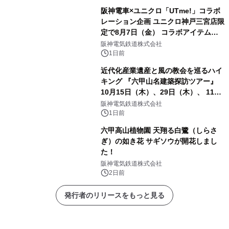
阪神電車×ユニクロ「UTme!」コラボ
レーション企画 ユニクロ神戸三宮店限
定で8月7日（金） コラボアイテムが
発売決定！
阪神電気鉄道株式会社
1日前
近代化産業遺産と風の教会を巡るハイ
キング 『六甲山名建築探訪ツアー』
10月15日（木）、29日（木）、 11月
5日（木）、12日（木）に開催！
阪神電気鉄道株式会社
1日前
六甲高山植物園 天翔る白鷺（しらさ
ぎ）の如き花 サギソウが開花しまし
た！
阪神電気鉄道株式会社
2日前
発行者のリリースをもっと見る