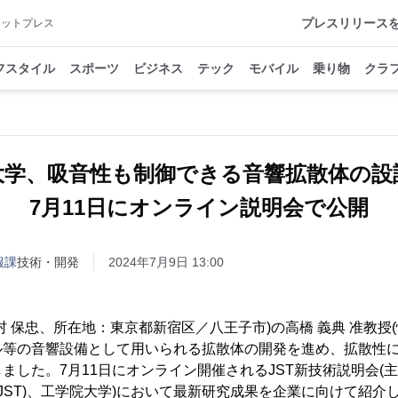
プレスリリース
アットプレス
フスタイル
スポーツ
ビジネス
テック
モバイル
乗り物
クラ
大学、吸音性も制御できる音響拡散体の設
7月11日にオンライン説明会で公開
報課
技術・開発
2024年7月9日 13:00
村 保忠、所在地：東京都新宿区／八王子市)の高橋 義典 准教授
ル等の音響設備として用いられる拡散体の開発を進め、拡散性
ました。7月11日にオンライン開催されるJST新技術説明会(
(JST)、工学院大学)において最新研究成果を企業に向けて紹介