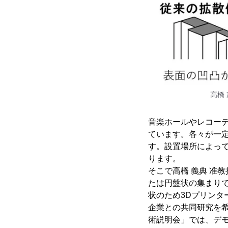
高橋
音楽ホールやレコーデ
ています。各々が一
す。設置場所によっ
ります。
そこで高橋 義典 准
たは円盤状の集まり
状のため3Dプリン
企業との共同研究を希
術説明会」では、デ