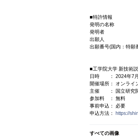
■特許情報
発明の名称 
発明者 ：高橋
出願人 ：学
出願番号(国内：特願番号)
■工学院大学 新技術
日時 ： 2024年7月11
開催場所： オンライ
主催 ： 国立研究開
参加料 ： 無料
事前申込： 必要
申込方法：
https://sh
すべての画像