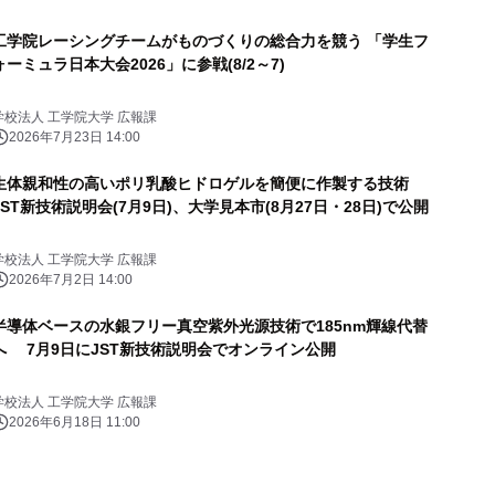
工学院レーシングチームがものづくりの総合力を競う 「学生フ
ォーミュラ日本大会2026」に参戦(8/2～7)
学校法人 工学院大学 広報課
2026年7月23日 14:00
生体親和性の高いポリ乳酸ヒドロゲルを簡便に作製する技術
JST新技術説明会(7月9日)、大学見本市(8月27日・28日)で公開
学校法人 工学院大学 広報課
2026年7月2日 14:00
半導体ベースの水銀フリー真空紫外光源技術で185nm輝線代替
へ 7月9日にJST新技術説明会でオンライン公開
学校法人 工学院大学 広報課
2026年6月18日 11:00