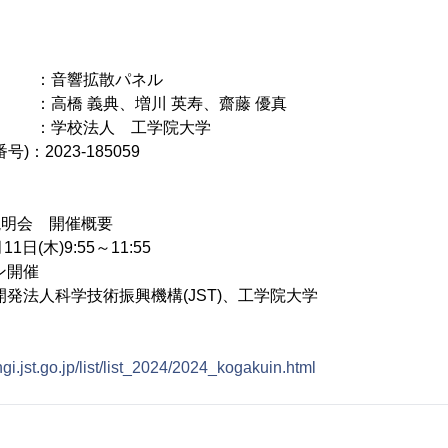
：音響拡散パネル
 義典、増川 英寿、齋藤 優真
校法人 工学院大学
：2023-185059
説明会 開催概要
日(木)9:55～11:55
ン開催
発法人科学技術振興機構(JST)、工学院大学
ingi.jst.go.jp/list/list_2024/2024_kogakuin.html