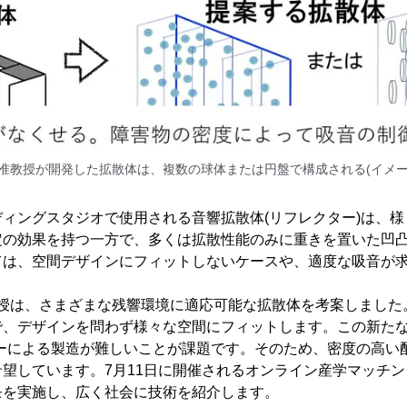
 准教授が開発した拡散体は、複数の球体または円盤で構成される(イメー
ィングスタジオで使用される音響拡散体(リフレクター)は、
定の効果を持つ一方で、多くは拡散性能のみに重きを置いた凹
ては、空間デザインにフィットしないケースや、適度な吸音が
教授は、さまざまな残響環境に適応可能な拡散体を考案しました
で、デザインを問わず様々な空間にフィットします。この新た
ターによる製造が難しいことが課題です。そのため、密度の高い
望しています。7月11日に開催されるオンライン産学マッチン
モを実施し、広く社会に技術を紹介します。