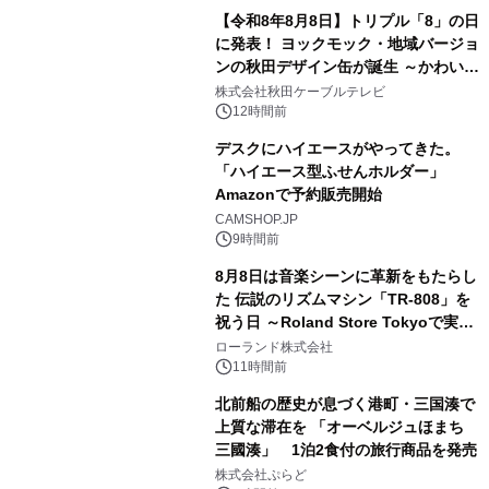
【令和8年8月8日】トリプル「8」の日
に発表！ ヨックモック・地域バージョ
ンの秋田デザイン缶が誕生 ～かわいい
3
秋田犬の子犬と秋田の四季と名所を巡
株式会社秋田ケーブルテレビ
るパッケージ～ 9月1日(火)秋田県内で
12時間前
販売開始
デスクにハイエースがやってきた。
「ハイエース型ふせんホルダー」
Amazonで予約販売開始
4
CAMSHOP.JP
9時間前
8月8日は音楽シーンに革新をもたらし
た 伝説のリズムマシン「TR-808」を
祝う日 ～Roland Store Tokyoで実機
5
を展示しての 記念キャンペーンを開
ローランド株式会社
催 英国ラジオ「NTS」の 特別プログ
11時間前
ラムや、「TR-808」を愛する伝説的
北前船の歴史が息づく港町・三国湊で
アーティストを フィーチャーしたアニ
上質な滞在を 「オーベルジュほまち
メーションを公開～
三國湊」 1泊2食付の旅行商品を発売
6
株式会社ぷらど