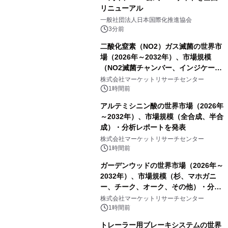
リニューアル
一般社団法人日本国際化推進協会
3分前
二酸化窒素（NO2）ガス滅菌の世界市
場（2026年～2032年）、市場規模
（NO2滅菌チャンバー、インジケータ
ーおよびモニタリングシステム、その
株式会社マーケットリサーチセンター
他）・分析レポートを発表
1時間前
アルテミシニン酸の世界市場（2026年
～2032年）、市場規模（全合成、半合
成）・分析レポートを発表
株式会社マーケットリサーチセンター
1時間前
ガーデンウッドの世界市場（2026年～
2032年）、市場規模（杉、マホガニ
ー、チーク、オーク、その他）・分析
レポートを発表
株式会社マーケットリサーチセンター
1時間前
トレーラー用ブレーキシステムの世界