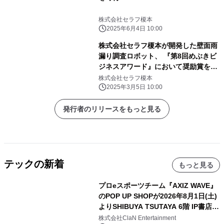
株式会社セラフ榎本
2025年6月4日 10:00
株式会社セラフ榎本が開発した壁面雨
漏り調査ロボット、 『第8回めぶきビ
ジネスアワード』において奨励賞を受
賞
株式会社セラフ榎本
2025年3月5日 10:00
発行者のリリースをもっと見る
テックの新着
もっと見る
プロeスポーツチーム『AXIZ WAVE』
のPOP UP SHOPが2026年8月1日(土)
よりSHIBUYA TSUTAYA 6階 IP書店で
開催決定！！
株式会社ClaN Entertainment