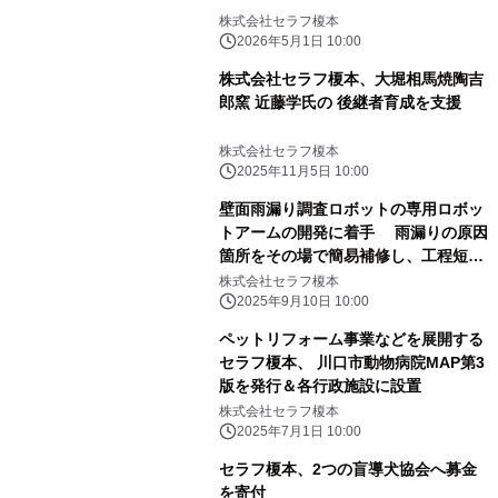
株式会社セラフ榎本
2026年5月1日 10:00
株式会社セラフ榎本、大堀相馬焼陶吉
郎窯 近藤学氏の 後継者育成を支援
株式会社セラフ榎本
2025年11月5日 10:00
壁面雨漏り調査ロボットの専用ロボッ
トアームの開発に着手 雨漏りの原因
箇所をその場で簡易補修し、工程短縮
の実現を目指す
株式会社セラフ榎本
2025年9月10日 10:00
ペットリフォーム事業などを展開する
セラフ榎本、 川口市動物病院MAP第3
版を発行＆各行政施設に設置
株式会社セラフ榎本
2025年7月1日 10:00
セラフ榎本、2つの盲導犬協会へ募金
を寄付