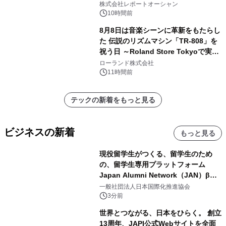
ー需要が成長を牽引
株式会社レポートオーシャン
10時間前
8月8日は音楽シーンに革新をもたらし
た 伝説のリズムマシン「TR-808」を
祝う日 ～Roland Store Tokyoで実機
を展示しての 記念キャンペーンを開
ローランド株式会社
催 英国ラジオ「NTS」の 特別プログ
11時間前
ラムや、「TR-808」を愛する伝説的
アーティストを フィーチャーしたアニ
テックの新着をもっと見る
メーションを公開～
ビジネスの新着
もっと見る
現役留学生がつくる、留学生のため
の、留学生専用プラットフォーム
Japan Alumni Network（JAN）β版
をリリース
一般社団法人日本国際化推進協会
3分前
世界とつながる、日本をひらく。 創立
13周年、JAPI公式Webサイトを全面