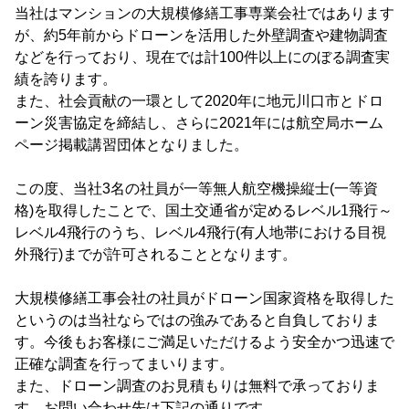
当社はマンションの大規模修繕工事専業会社ではあります
が、約5年前からドローンを活用した外壁調査や建物調査
などを行っており、現在では計100件以上にのぼる調査実
績を誇ります。
また、社会貢献の一環として2020年に地元川口市とドロ
ーン災害協定を締結し、さらに2021年には航空局ホーム
ページ掲載講習団体となりました。
この度、当社3名の社員が一等無人航空機操縦士(一等資
格)を取得したことで、国土交通省が定めるレベル1飛行～
レベル4飛行のうち、レベル4飛行(有人地帯における目視
外飛行)までが許可されることとなります。
大規模修繕工事会社の社員がドローン国家資格を取得した
というのは当社ならではの強みであると自負しておりま
す。今後もお客様にご満足いただけるよう安全かつ迅速で
正確な調査を行ってまいります。
また、ドローン調査のお見積もりは無料で承っておりま
す。お問い合わせ先は下記の通りです。