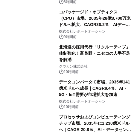
8時間前
コパッケージド・オプティクス
（CPO）市場、2035年28億8,700万米
ドルへ拡大、CAGR36.2％｜AIデータ
センター・高速光通信需要が成長を加
株式会社レポートオーシャン
速
9時間前
北海道の採用代行「リクルーティブ」
体制強化！富良野・ニセコの人手不足
を解消
クウカン株式会社
10時間前
データコンバータIC市場、2035年141
億米ドルへ成長｜CAGR6.4％、AI・
5G・IoT需要が市場拡大を加速
株式会社レポートオーシャン
10時間前
プロセッサおよびコンピューティング
チップ市場、2035年に1,230億米ドル
へ｜CAGR 20.8％、AI・データセンタ