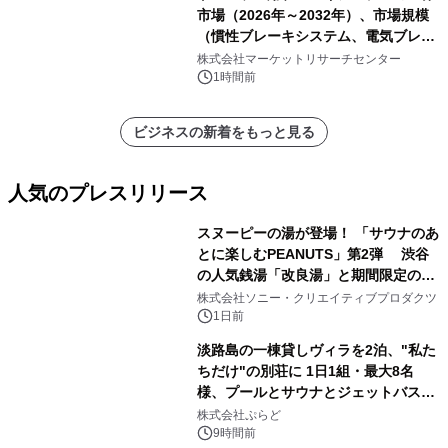
市場（2026年～2032年）、市場規模
（慣性ブレーキシステム、電気ブレー
キシステム、その他）・分析レポート
株式会社マーケットリサーチセンター
を発表
1時間前
ビジネスの新着をもっと見る
人気のプレスリリース
スヌーピーの湯が登場！ 「サウナのあ
とに楽しむPEANUTS」第2弾 渋谷
の人気銭湯「改良湯」と期間限定のコ
1
ラボレーション サウナイキタイコラ
株式会社ソニー・クリエイティブプロダクツ
ボグッズも発売決定！
1日前
淡路島の一棟貸しヴィラを2泊、"私た
ちだけ"の別荘に 1日1組・最大8名
様、プールとサウナとジェットバス付
2
きで Villa Mon Temps AWAJIの連泊
株式会社ぷらど
素泊りプラン
9時間前