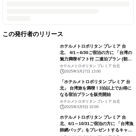
この発行者のリリース
ホテルメトロポリタン プレミア 台
北、 4/1～6/30ご宿泊の方に 「台湾の
魅力満喫ギフト付 二連泊プラン (朝食
付)」 キャンペーンを実施(数量限定)
ホテルメトロポリタン プレミア 台北
2025年3月27日 13:00
「ホテルメトロポリタン プレミア 台
北」 台湾旅を満喫！3泊以上でお得に
なる宿泊プランを販売開始
ホテルメトロポリタン プレミア 台北
2025年3月5日 10:00
ホテルメトロポリタン プレミア 台
北、6/1～10/31ご宿泊の方に 「台湾漁
師網バッグ」をプレゼントするキャン