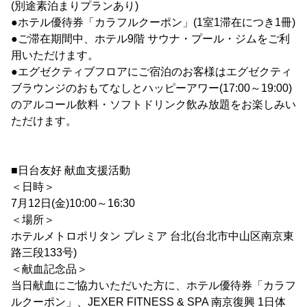
(別途素泊まりプランあり)
●ホテル優待券「カラフルクーポン」(1室1滞在につき1冊)
●ご滞在期間中、ホテル9階 サウナ・プール・ジムをご利
用いただけます。
●エグゼクティブフロアにご宿泊のお客様はエグゼクティ
ブラウンジのおもてなしとハッピーアワー(17:00～19:00)
のアルコール飲料・ソフトドリンク飲み放題をお楽しみい
ただけます。
■日台友好 献血支援活動
＜日時＞
7月12日(金)10:00～16:30
＜場所＞
ホテルメトロポリタン プレミア 台北(台北市中山区南京東
路三段133号)
＜献血記念品＞
当日献血にご協力いただいた方に、ホテル優待券「カラフ
ルクーポン」、JEXER FITNESS & SPA 南京復興 1日体