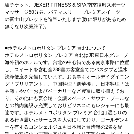
験チケット、JEXER FITNESS & SPA 南京復興スポーツ
マッサージ50分券、パティスリー「プレミアスイーツ」
の富士山ブレッドを進呈いたします(数に限りがあるため
無くなり次第終了)。
■ホテルメトロポリタン プレミア 台北について
ホテルメトロポリタン プレミア 台北はJR東日本グループ
海外初のホテルです。台北の中心街である南京東路に位置
し、スイートを含む全288室の客室全てにバスタブと温水
洗浄便座を完備しています。お食事もオールデイダイニン
グ「ブリリアント」、中国料理「凱華楼」、日本料理「は
や瀬」やバーおよびベーカリーなど豊富に取り揃えてお
り、その他にも宴会場・会議スペース・サウナ・プールな
どの館内施設が充実しておりビジネスにもレジャーにも最
適です。ホテルメトロポリタン プレミア 台北は温もりの
ある行き届いたサービスを大切にしており、ゴールデンキ
ーを有するコンシェルジュも日本籍と台湾籍の2名を配