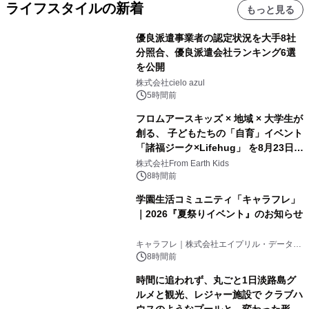
ライフスタイルの新着
もっと見る
優良派遣事業者の認定状況を大手8社
分照合、優良派遣会社ランキング6選
を公開
株式会社cielo azul
5時間前
フロムアースキッズ × 地域 × 大学生が
創る、 子どもたちの「自育」イベント
「諸福ジーク×Lifehug」 を8月23日
(日)開催
株式会社From Earth Kids
8時間前
学園生活コミュニティ「キャラフレ」
｜2026『夏祭りイベント』のお知らせ
キャラフレ｜株式会社エイプリル・データ・
デザインズ
8時間前
時間に追われず、丸ごと1日淡路島グ
ルメと観光、レジャー施設で クラブハ
ウスのようなプールと、変わった形の