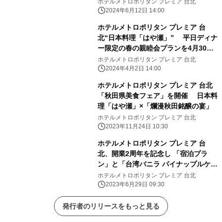
ペーンを実施
ホテルメトロポリタン プレミア 台北
2024年6月12日 14:00
ホテルメトロポリタン プレミア 台
北“日本料理「はや瀬」” 平日ディナ
ー限定の春の親睦会プランを4月30日
まで提供
ホテルメトロポリタン プレミア 台北
2024年4月2日 14:00
ホテルメトロポリタン プレミア 台北
「秋田県美食フェア」を開催 日本料
理「はや瀬」×「爛漫秋田銘醸の宴」
ホテルメトロポリタン プレミア 台北
2023年11月24日 10:30
ホテルメトロポリタン プレミア 台
北、開業2周年を記念し 「宿泊プラ
ン」と「台湾バニラ パイナップルケー
キ」を発売！
ホテルメトロポリタン プレミア 台北
2023年6月29日 09:30
発行者のリリースをもっと見る