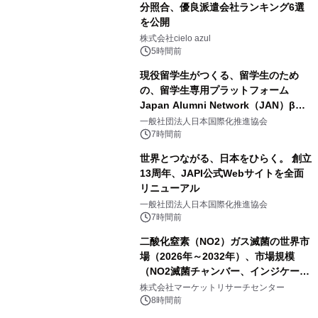
分照合、優良派遣会社ランキング6選
を公開
株式会社cielo azul
5時間前
現役留学生がつくる、留学生のため
の、留学生専用プラットフォーム
Japan Alumni Network（JAN）β版
をリリース
一般社団法人日本国際化推進協会
7時間前
世界とつながる、日本をひらく。 創立
13周年、JAPI公式Webサイトを全面
リニューアル
一般社団法人日本国際化推進協会
7時間前
二酸化窒素（NO2）ガス滅菌の世界市
場（2026年～2032年）、市場規模
（NO2滅菌チャンバー、インジケータ
ーおよびモニタリングシステム、その
株式会社マーケットリサーチセンター
他）・分析レポートを発表
8時間前