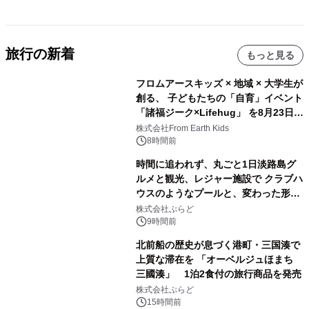
旅行の新着
もっと見る
フロムアースキッズ × 地域 × 大学生が
創る、 子どもたちの「自育」イベント
「諸福ジーク×Lifehug」 を8月23日
(日)開催
株式会社From Earth Kids
8時間前
時間に追われず、丸ごと1日淡路島グ
ルメと観光、レジャー施設で クラブハ
ウスのようなプールと、変わった形の
サウナも 「THE BOXY AWAJI」のお
株式会社ぷらど
得な素泊まり連泊プランで
9時間前
北前船の歴史が息づく港町・三国湊で
上質な滞在を 「オーベルジュほまち
三國湊」 1泊2食付の旅行商品を発売
株式会社ぷらど
15時間前