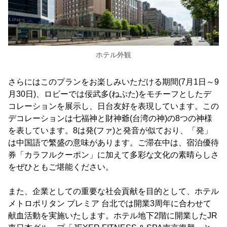
ホテル外観
さらにはこのプランをお楽しみいただける期間(7月1日～9
月30日)、ロビーでは佞武多(ねぷた)をモチーフとしたデ
コレーションを展示し、日台友好を表現しています。この
デコレーションは七福神と財神爺(台湾の神)の8つの神様
を表しています。8は発(ファ)と発音が似ており、「発」
は中国語で繁盛の意味があります。ご滞在中は、宿泊優待
券「カラフルクーポン」に加えて多彩な文化の素晴らしさ
をぜひともご堪能ください。
また、企業としての重要な社会貢献を目的として、ホテル
メトロポリタン プレミア 台北では開業3周年に合わせて
献血活動を実施いたします。ホテル地下2階に開業したJR