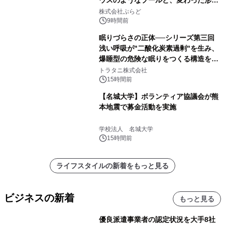
サウナも 「THE BOXY AWAJI」のお
株式会社ぷらど
得な素泊まり連泊プランで
9時間前
眠りづらさの正体──シリーズ第三回
浅い呼吸が"二酸化炭素過剰"を生み、
爆睡型の危険な眠りをつくる構造を解
説
トラタニ株式会社
15時間前
【名城大学】ボランティア協議会が熊
本地震で募金活動を実施
学校法人 名城大学
15時間前
ライフスタイルの新着をもっと見る
ビジネスの新着
もっと見る
優良派遣事業者の認定状況を大手8社