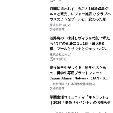
ボグッズも発売決定！
時間に追われず、丸ごと1日淡路島グ
ルメと観光、レジャー施設で クラブハ
ウスのようなプールと、変わった形の
2
サウナも 「THE BOXY AWAJI」のお
株式会社ぷらど
得な素泊まり連泊プランで
9時間前
淡路島の一棟貸しヴィラを2泊、"私た
ちだけ"の別荘に 1日1組・最大8名
様、プールとサウナとジェットバス付
3
きで Villa Mon Temps AWAJIの連泊
株式会社ぷらど
素泊りプラン
16時間前
現役留学生がつくる、留学生のため
の、留学生専用プラットフォーム
Japan Alumni Network（JAN）β版
4
をリリース
一般社団法人日本国際化推進協会
7時間前
学園生活コミュニティ「キャラフレ」
｜2026『夏祭りイベント』のお知らせ
5