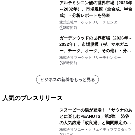
アルテミシニン酸の世界市場（2026年
～2032年）、市場規模（全合成、半合
成）・分析レポートを発表
株式会社マーケットリサーチセンター
8時間前
ガーデンウッドの世界市場（2026年～
2032年）、市場規模（杉、マホガニ
ー、チーク、オーク、その他）・分析
レポートを発表
株式会社マーケットリサーチセンター
8時間前
ビジネスの新着をもっと見る
人気のプレスリリース
スヌーピーの湯が登場！ 「サウナのあ
とに楽しむPEANUTS」第2弾 渋谷
の人気銭湯「改良湯」と期間限定のコ
1
ラボレーション サウナイキタイコラ
株式会社ソニー・クリエイティブプロダクツ
1日前