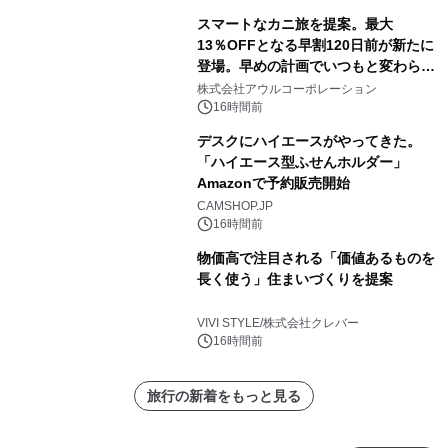
スマートなカニ旅を提案。最大
13％OFFとなる早割120日前が新たに
登場。早めの計画でいつもと変わらぬ
大人の冬旅を。ー夕日ヶ浦温泉「佳松
株式会社アウルコーポレーション
苑 別邸ふうか」ー
16時間前
デスクにハイエースがやってきた。
「ハイエース型ふせんホルダー」
Amazonで予約販売開始
CAMSHOP.JP
16時間前
物価高で注目される「価値あるものを
長く使う」住まいづくりを提案
VIVI STYLE/株式会社クレバー
16時間前
旅行の新着をもっと見る