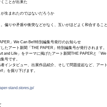
付くことが出来た
」が生まれたのではないだろうか
と。偏りや矛盾や衝突などがなく、互いがほどよく和合するこ
APER」We Can Be!!特別編集号発行のお知らせ
したアート新聞「THE PAPER」特別編集号が発行されます。
rt and Life」をテーマに掲げたアート新聞THE PAPERと「We 
編集号です。
係者インタビュー、出展作品紹介、そして問題提起など、アー
Be!!」を掘り下げます。
paper-stand.stores.jp/
て