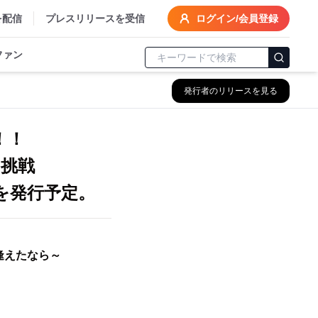
を配信
プレスリリースを受信
ログイン/会員登録
ファン
発行者のリリースを見る
！！
謀な挑戦
号を発行予定。
逢えたなら～