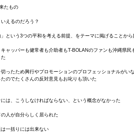
来たもの
といえるのだろう？
由」という3つの平和を考える前提、をテーマに掲げることから
キャッパーも健常者も介助者もT-BOLANのファンも沖縄県
した
を切ったため興行やプロモーションのプロフェッショナルがい
ったのでたくさんの反対意見もお叱りも頂いた
う
ナには、こうしなければならない、という概念がなかった
ての人が自分らしく居られた
題は一括りには出来ない