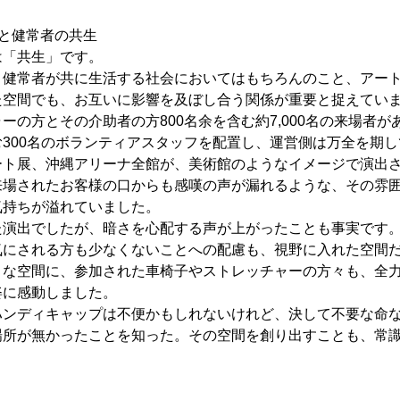
と健常者の共生
は「共生」です。
と健常者が共に生活する社会においてはもちろんのこと、アー
た空間でも、お互いに影響を及ぼし合う関係が重要と捉えてい
ーの方とその介助者の方800名余を含む約7,000名の来場者
300名のボランティアスタッフを配置し、運営側は万全を期
ート展、沖縄アリーナ全館が、美術館のようなイメージで演出
来場されたお客様の口からも感嘆の声が漏れるような、その雰
気持ちが溢れていました。
た演出でしたが、暗さを心配する声が上がったことも事実です
気にされる方も少なくないことへの配慮も、視野に入れた空間
うな空間に、参加された車椅子やストレッチャーの方々も、全
姿に感動しました。
ハンディキャップは不便かもしれないけれど、決して不要な命
場所が無かったことを知った。その空間を創り出すことも、常