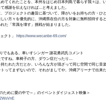
止めてくれたことを、本州をはじめ日本列島で暮らす我々は、
って感謝を伝えなければ…と考えました。
に、プロジェクトの趣旨に基づいて、障がいをお持ちの方・ひ
難しい方々を優先的に、沖縄県在住の方を対象に無料招待する
われた「常識を壊す」挑戦が始まりました。
プロジェクト」
https://www.wecanbe-69.com/
りでもある、車いすシンガー 謝花勇武氏コメント
たですね。車椅子の方、ダウン症だったり…
を持たれた方だとか、いろんな方が混ざって同じ空間で同じ音
ントってまずないので、それがましてや、沖縄アリーナで出来
。
!!～愛のために愛の中で～」のイベントダイジェスト映像＞
n32WsVnE