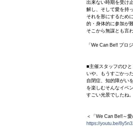
出来ない時期を受け
解し、そして愛を持
それを形にするため
的・身体的に参加が
そこから無謀とも言
「We Can Be!! 
■主催スタッフのひと
いや、もうすごかっ
自閉症、知的障がい
を楽しむそんなイベ
すごい光景でしたね
＜「We Can Be
https://youtu.be/8y5