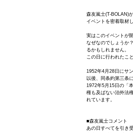
森友嵐士(T-BOLAN
イベントを密着取材し
実はこのイベントが開
なぜなのでしょうか
るかもしれません。
この日に行われたこ
1952年4月28日に
以後、同条約第三条
1972年5月15日
権も及ばない治外法
れています。
■森友嵐士コメント
あの日すべてを引き