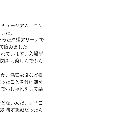
トミュージアム、コン
ました。
があった沖縄アリーナで
して臨みました。
されています。入場ゲ
囲気をも楽しんでもら
。が、気管吸引など看
だったことを付け加え
力でおしゃれをして楽
などないんだ。」「こ
識を壊す挑戦だったん