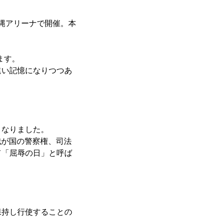
トを沖縄アリーナで開催。本
ます。
遠い記憶になりつつあ
となりました。
我が国の警察権、司法
て「屈辱の日」と呼ば
保持し行使することの