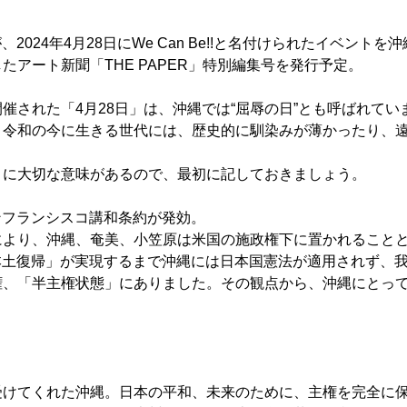
)が、2024年4月28日にWe Can Be!!と名付けられたイベン
たアート新聞「THE PAPER」特別編集号を発行予定。
催された「4月28日」は、沖縄では“屈辱の日”とも呼ばれてい
？令和の今に生きる世代には、歴史的に馴染みが薄かったり、
とに大切な意味があるので、最初に記しておきましょう。
サンフランシスコ講和条約が発効。
により、沖縄、奄美、小笠原は米国の施政権下に置かれること
の「本土復帰」が実現するまで沖縄には日本国憲法が適用されず、
権、「半主権状態」にありました。その観点から、沖縄にとっ
受けてくれた沖縄。日本の平和、未来のために、主権を完全に