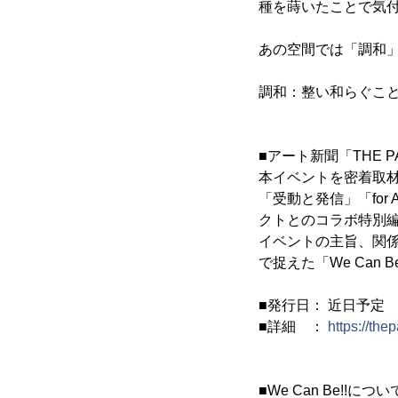
種を蒔いたことで気
あの空間では「調和
調和：整い和らぐこ
■アート新聞「THE P
本イベントを密着取材
「受動と発信」「for A
クトとのコラボ特別
イベントの主旨、関
で捉えた「We Can 
■発行日： 近日予定
■詳細 ：
https://the
■We Can Be!!につい