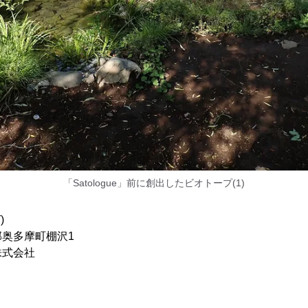
「Satologue」前に創出したビオトープ(1)
)
奥多摩町棚沢1
株式会社
】