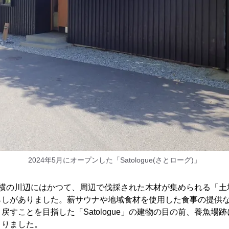
2024年5月にオープンした「Satologue(さとローグ)」
」の敷地横の川辺にはかつて、周辺で伐採された木材が集められる「
らしがありました。薪サウナや地域食材を使用した食事の提供
すことを目指した「Satologue」の建物の目の前、養魚場跡に、N
くりました。