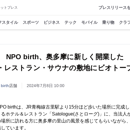
プレスリリース
アットプレス
フスタイル
スポーツ
ビジネス
テック
モバイル
乗り物
クラ
NPO birth、奥多摩に新しく開業した
・レストラン・サウナの敷地にビオトー
rth
店舗
2024年7月8日 10:00
O birthは、JR青梅線古里駅より15分ほど歩いた場所に完
ホテル＆レストラン「Satologue(さとローグ)」に、当法
の場所に訪れる方に奥多摩の里山の風景を感じてもらいながら
指しています。