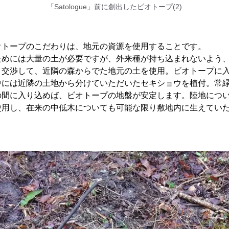
「Satologue」前に創出したビオトープ(2)
】
オトープのこだわりは、地元の資源を使用することです。
ためには大量の土が必要ですが、外来種が持ち込まれないよう
と交渉して、近隣の森からでた地元の土を使用。ビオトープに
中には近隣の土地から分けていただいたセキショウを植付。常
の間に入り込めば、ビオトープの地盤が安定します。陸地につ
使用し、在来の中低木についても可能な限り敷地内に生えてい