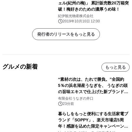
ェル(紀州の梅)」 累計販売数20万箱突
破！梅好きのための濃厚うめ味！
紀伊観光物産株式会社
2019年10月10日 12:00
発行者のリリースをもっと見る
グルメの新着
もっと見る
“素材の次は、たれで勝負。”全国約
5％の浜名湖産うなぎを、 うなぎの頭
の旨味エキスで仕上げた新ブランド
「井口の誉」誕生
有限会社うなぎの井口
23分前
暮らしをもっと便利にする生活家電ブ
ランド「SOPPY」、楽天市場店5周
年！感謝を込めた限定キャンペーンを