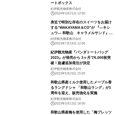
ートボックス
紀伊観光物産株式会社
2024年3月21日 12:00
身近で特別な存在のスイーツをお届け
する“WAKAYAMA＆CO”が 『―キシ
ュウ― 和歌山 キャラメルサンド』を
発売！
紀伊観光物産株式会社
2023年7月14日 12:00
紀伊観光物産『パンダトートバッグ
2023』が発売から 3ヶ月で6,000枚突
破！急遽追加発注が決定
紀伊観光物産株式会社
2023年5月23日 15:00
和歌山県産ミルク使用したメープル香
るラングドシャ 「和歌山ラング」が1
周年を迎え、販売強化を実施
紀伊観光物産株式会社
2023年3月13日 16:00
和歌山県産梅を使用した「梅プレッツ