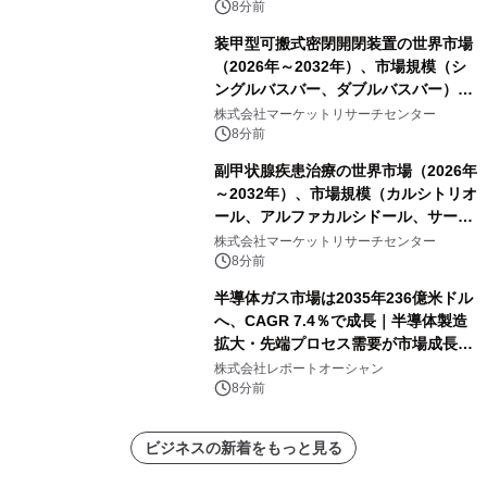
8分前
装甲型可搬式密閉開閉装置の世界市場
（2026年～2032年）、市場規模（シ
ングルバスバー、ダブルバスバー）・
分析レポートを発表
株式会社マーケットリサーチセンター
8分前
副甲状腺疾患治療の世界市場（2026年
～2032年）、市場規模（カルシトリオ
ール、アルファカルシドール、サーモ
ンカルシトニン、パリカルシトール、
株式会社マーケットリサーチセンター
その他）・分析レポートを発表
8分前
半導体ガス市場は2035年236億米ドル
へ、CAGR 7.4％で成長｜半導体製造
拡大・先端プロセス需要が市場成長を
加速
株式会社レポートオーシャン
8分前
ビジネスの新着をもっと見る