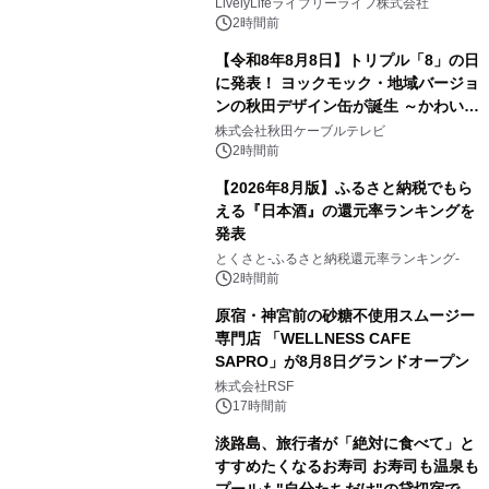
8月10日より開催
LivelyLifeライブリーライフ株式会社
2時間前
【令和8年8月8日】トリプル「8」の日
に発表！ ヨックモック・地域バージョ
ンの秋田デザイン缶が誕生 ～かわいい
秋田犬の子犬と秋田の四季と名所を巡
株式会社秋田ケーブルテレビ
るパッケージ～ 9月1日(火)秋田県内で
2時間前
販売開始
【2026年8月版】ふるさと納税でもら
える『日本酒』の還元率ランキングを
発表
とくさと-ふるさと納税還元率ランキング-
2時間前
原宿・神宮前の砂糖不使用スムージー
専門店 「WELLNESS CAFE
SAPRO」が8月8日グランドオープン
株式会社RSF
17時間前
淡路島、旅行者が「絶対に食べて」と
すすめたくなるお寿司 お寿司も温泉も
プールも"自分たちだけ"の貸切宿で 1