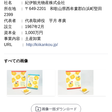
社名 ： 紀伊観光物産株式会社
所在地 ： 〒649-2201 和歌山県西牟婁郡白浜町堅田
2399
代表者 ： 代表取締役 芋月 孝廣
設立 ： 1967年2月
資本金 ： 1,000万円
事業内容： 土産卸業
URL ：
http://kiikankou.jp/
すべての画像
画像一括ダウンロード