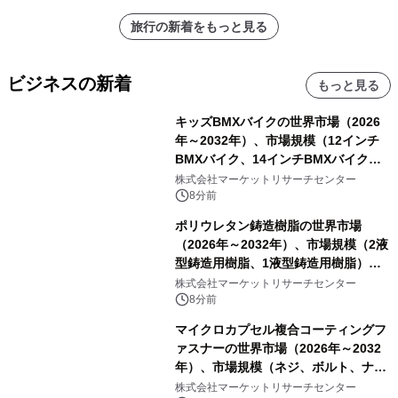
旅行の新着をもっと見る
ビジネスの新着
もっと見る
キッズBMXバイクの世界市場（2026
年～2032年）、市場規模（12インチ
BMXバイク、14インチBMXバイク、
16インチBMXバイク、18インチBMX
株式会社マーケットリサーチセンター
バイク、その他）・分析レポートを発
8分前
表
ポリウレタン鋳造樹脂の世界市場
（2026年～2032年）、市場規模（2液
型鋳造用樹脂、1液型鋳造用樹脂）・
分析レポートを発表
株式会社マーケットリサーチセンター
8分前
マイクロカプセル複合コーティングフ
ァスナーの世界市場（2026年～2032
年）、市場規模（ネジ、ボルト、ナッ
ト、その他）・分析レポートを発表
株式会社マーケットリサーチセンター