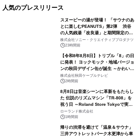
人気のプレスリリース
スヌーピーの湯が登場！ 「サウナのあ
とに楽しむPEANUTS」第2弾 渋谷
の人気銭湯「改良湯」と期間限定のコ
1
ラボレーション サウナイキタイコラ
株式会社ソニー・クリエイティブプロダクツ
ボグッズも発売決定！
23時間前
【令和8年8月8日】トリプル「8」の日
に発表！ ヨックモック・地域バージョ
ンの秋田デザイン缶が誕生 ～かわいい
2
秋田犬の子犬と秋田の四季と名所を巡
株式会社秋田ケーブルテレビ
るパッケージ～ 9月1日(火)秋田県内で
2時間前
販売開始
8月8日は音楽シーンに革新をもたらし
た 伝説のリズムマシン「TR-808」を
祝う日 ～Roland Store Tokyoで実機
3
を展示しての 記念キャンペーンを開
ローランド株式会社
催 英国ラジオ「NTS」の 特別プログ
1時間前
ラムや、「TR-808」を愛する伝説的
帰りの渋滞を避けて「温泉＆サウナ」
アーティストを フィーチャーしたアニ
三井アウトレットパーク木更津から車
メーションを公開～