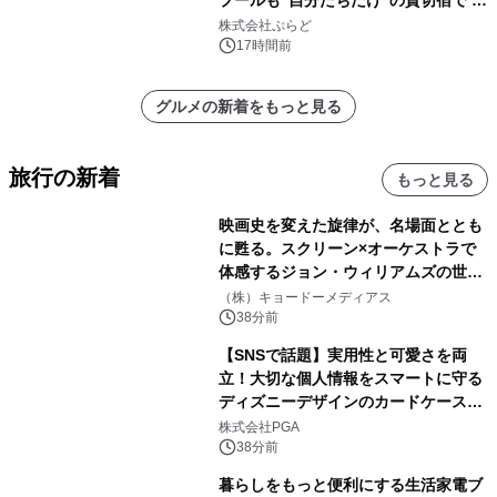
日1組限定「岩屋温泉 絵島別庭 海と
株式会社ぷらど
森」の握り寿司プラン
17時間前
グルメの新着をもっと見る
旅行の新着
もっと見る
映画史を変えた旋律が、名場面ととも
に甦る。スクリーン×オーケストラで
体感するジョン・ウィリアムズの世
界。ジョン・ウィリアムズ：シネマ・
（株）キョードーメディアス
スペクタキュラー・コンサート 開催決
38分前
定！
【SNSで話題】実用性と可愛さを両
立！大切な個人情報をスマートに守る
ディズニーデザインのカードケースを
株式会社PGAが8月7日発売
株式会社PGA
38分前
暮らしをもっと便利にする生活家電ブ