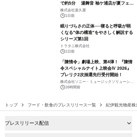
で約5分 湯舞音 袖ケ浦店が夏フェア
4
メニューを提供
株式会社楽久屋
1日前
眠りづらさの正体──寝ると呼吸が弱
くなる"体の構造"をやさしく解説する
シリーズ第1回
5
トラタニ株式会社
1日前
「陳情令」劇場上映、第4弾！ 『陳情
令スペシャルナイト上映会Ⅳ 2026』
プレリク2次抽選先行受付開始！
6
株式会社ソニー・ミュージックソリューショ
ンズ
16時間前
トップ
フード・飲食のプレスリリース一覧
紀伊観光物産株
プレスリリース配信