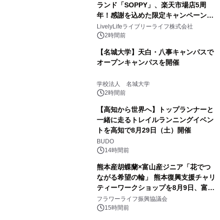
ランド「SOPPY」、楽天市場店5周
年！感謝を込めた限定キャンペーンを
8月10日より開催
LivelyLifeライブリーライフ株式会社
2時間前
【名城大学】天白・八事キャンパスで
オープンキャンパスを開催
学校法人 名城大学
2時間前
【高知から世界へ】トップランナーと
一緒に走るトレイルランニングイベン
トを高知で8月29日（土）開催
BUDO
14時間前
熊本産胡蝶蘭×富山産ジニア「花でつ
ながる希望の輪」 熊本復興支援チャリ
ティーワークショップを8月9日、富
山・射水で開催
フラワーライフ振興協議会
15時間前