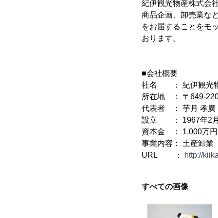
紀伊観光物産株式会
商品企画、卸売業な
をお届することをモ
おります。
■会社概要
社名 ： 紀伊観光
所在地 ： 〒649-2
代表者 ： 芋月 孝廣
設立 ： 1967年2
資本金 ： 1,000万円
事業内容： 土産卸業
URL ：
http://kii
すべての画像