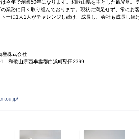
社は今年で創業50年になります。和歌山県を主とした観光地、
どの業務に日々取り組んでおります。現状に満足せず、常にお
ットーに1人1人がチャレンジし続け、成長し、会社も成長し続
物産株式会社
201 和歌山県西牟婁郡白浜町堅田2399
月
kankou.jp/