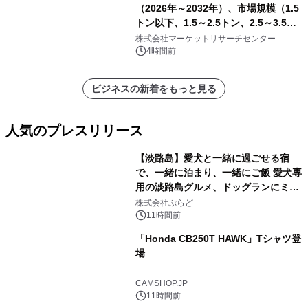
（2026年～2032年）、市場規模（1.5
トン以下、1.5～2.5トン、2.5～3.5ト
ン、3.5～5.0トン、その他）・分析レ
株式会社マーケットリサーチセンター
ポートを発表
4時間前
ビジネスの新着をもっと見る
人気のプレスリリース
【淡路島】愛犬と一緒に過ごせる宿
で、一緒に泊まり、一緒にご飯 愛犬専
用の淡路島グルメ、ドッグランにミニ
1
プール グランピングとトレーラーハウ
株式会社ぷらど
スの2施設で
11時間前
「Honda CB250T HAWK」Tシャツ登
場
2
CAMSHOP.JP
11時間前