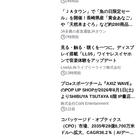
2時間前
「ＪＡタウン」で「魚の日限定セー
ル」を開催！長崎県産「黄金あなご」
や「天然本まぐろ」など約280商品を
販売！～毎月１０日の定例企画～
JA全農の産直通販JAタウン
7時間前
見る・触る・聴くを一つに。ディスプ
レイ搭載「LL05」ワイヤレスイヤホ
ンで音楽体験をアップデート
LivelyLifeライブリーライフ株式会社
13時間前
プロeスポーツチーム『AXIZ WAVE』
のPOP UP SHOPが2026年8月1日(土)
よりSHIBUYA TSUTAYA 6階 IP書店で
開催決定！！
株式会社ClaN Entertainment
1日前
コパッケージド・オプティクス
（CPO）市場、2035年28億8,700万米
ドルへ拡大、CAGR36.2％｜AIデータ