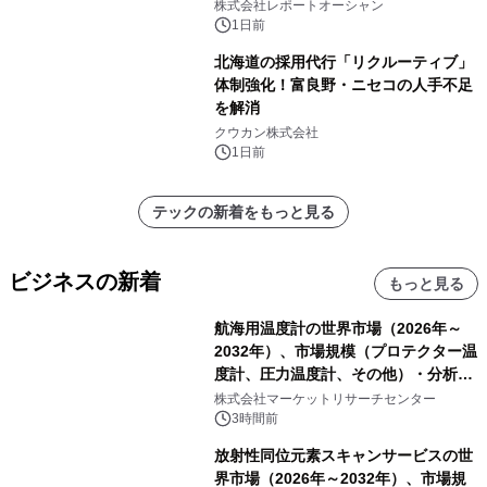
センター・高速光通信需要が成長を加
株式会社レポートオーシャン
速
1日前
北海道の採用代行「リクルーティブ」
体制強化！富良野・ニセコの人手不足
を解消
クウカン株式会社
1日前
テックの新着をもっと見る
ビジネスの新着
もっと見る
航海用温度計の世界市場（2026年～
2032年）、市場規模（プロテクター温
度計、圧力温度計、その他）・分析レ
ポートを発表
株式会社マーケットリサーチセンター
3時間前
放射性同位元素スキャンサービスの世
界市場（2026年～2032年）、市場規