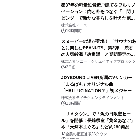
築37年の軽量鉄骨造戸建てをフルリノ
ベーション！内と外をつなぐ「土間リ
ビング」で新たな暮らしを叶えた施工
3
事例を株式会社アースが公開
株式会社アース
10時間前
スヌーピーの湯が登場！ 「サウナのあ
とに楽しむPEANUTS」第2弾 渋谷
の人気銭湯「改良湯」と期間限定のコ
4
ラボレーション サウナイキタイコラ
株式会社ソニー・クリエイティブプロダクツ
ボグッズも発売決定！
2日前
JOYSOUND LIVER所属のVシンガー
「まるぱも」オリジナル曲
「HALLUCINATION？」初メジャー配
5
信リリース決定！
株式会社テイチクエンタテインメント
11時間前
「ＪＡタウン」で「魚の日限定セー
ル」を開催！長崎県産「黄金あなご」
や「天然本まぐろ」など約280商品を
6
販売！～毎月１０日の定例企画～
JA全農の産直通販JAタウン