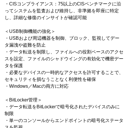
・CISコンプライアンス：75以上のCISベンチマークに沿
ってシステムを監査および維持し、非準拠を即座に特定
し、詳細な修復のインサイトが確認可能
＜USB制御機能の強化＞
・USBおよび周辺機器を制御、ブロック、監視してデー
タ漏洩や盗難を防止
・データ転送を制限し、ファイルへの役割ベースのアクセ
スを設定、ファイルのシャドウイングの有効化で機密デー
タを保護
・必要なデバイスの一時的なアクセスを許可することで、
セキュリティを損なうことなく利便性を確保
・Windows／Macの両方に対応
＜BitLocker管理＞
・データ転送をBitLockerで暗号化されたデバイスのみに
制限
・単一のコンソールからエンドポイントの暗号化ステータ
スを監視