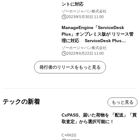
ントに対応
ゾーホージャパン株式会社
2023年5月30日 11:00
ManageEngine「ServiceDesk
Plus」オンプレミス版が リリース管
理に対応 ServiceDesk Plus
Version 13.0 リリース
ゾーホージャパン株式会社
2022年6月22日 11:00
発行者のリリースをもっと見る
テックの新着
もっと見る
CxPASS、届いた荷物を 「配送」「買
取査定」から選択可能に！
C×PASS