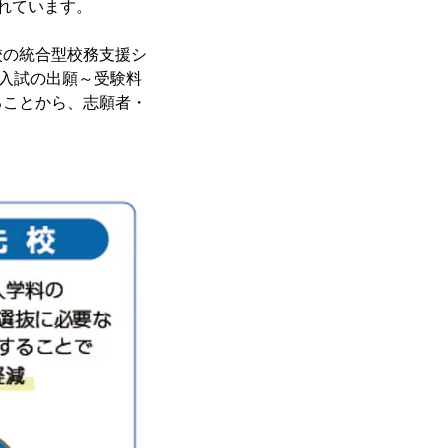
されています。
校の統合型校務支援シ
は、入試の出願～受験料
ることから、志願者・