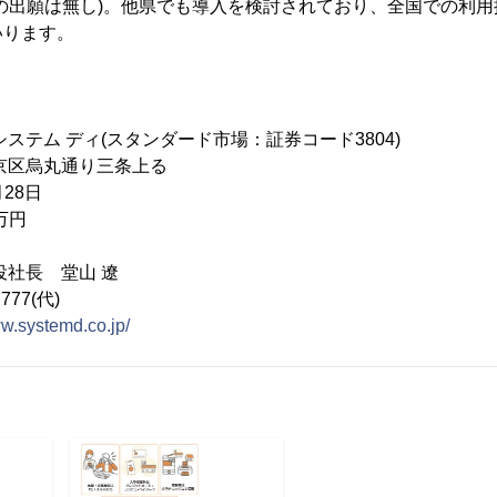
の出願は無し)。他県でも導入を検討されており、全国での利
いります。
ステム ディ(スタンダード市場：証券コード3804)
京区烏丸通り三条上る
28日
万円
役社長 堂山 遼
777(代)
ww.systemd.co.jp/