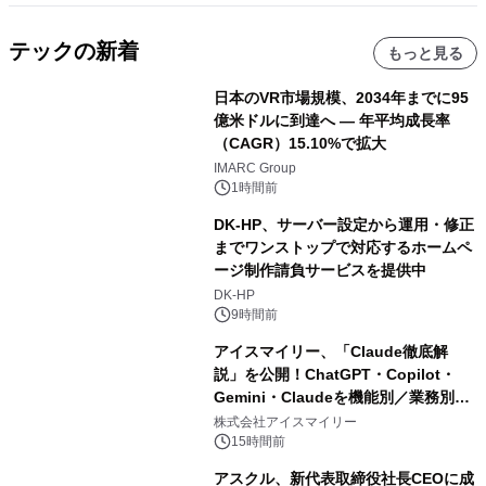
テックの新着
もっと見る
日本のVR市場規模、2034年までに95
億米ドルに到達へ ― 年平均成長率
（CAGR）15.10%で拡大
IMARC Group
1時間前
DK-HP、サーバー設定から運用・修正
までワンストップで対応するホームペ
ージ制作請負サービスを提供中
DK-HP
9時間前
アイスマイリー、「Claude徹底解
説」を公開！ChatGPT・Copilot・
Gemini・Claudeを機能別／業務別に
比較―自社に合う生成AIの選び方がわ
株式会社アイスマイリー
かる実践ガイド
15時間前
アスクル、新代表取締役社長CEOに成