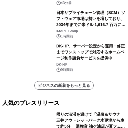
43分前
日本サプライチェーン管理（SCM）ソ
フトウェア市場は勢いを増しており、
2034年までに米ドル 1,616.7 百万に達
し、CAGR 3.42%で成長すると予測
IMARC Group
1時間前
DK-HP、サーバー設定から運用・修正
までワンストップで対応するホームペ
ージ制作請負サービスを提供中
DK-HP
9時間前
ビジネスの新着をもっと見る
人気のプレスリリース
帰りの渋滞を避けて「温泉＆サウナ」
三井アウトレットパーク木更津から車
で約5分 湯舞音 袖ケ浦店が夏フェア