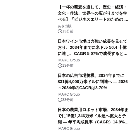
【一杯の蕎麦を通して、歴史・経済・
文化・作法、世界への広がりまでを学
べる】『ビジネスエリートのための 教
養としての蕎麦』2026年8月25日
あさ出版
（火）発売
13分前
日本ワイン市場は力強い成長を見せて
おり、2034年までに米ドル 50.4 十億
に達し、CAGR 5.07%で成長すると予
測
IMARC Group
13分前
日本の広告市場規模、2034年までに
831億4,000万米ドルに到達へ ― 2026
～2034年のCAGRは3.70%
IMARC Group
33分前
日本の農業用ロボット市場、2034年ま
でに15億1,346万米ドル超へ拡大と予
測 ― 年平均成長率（CAGR）14.9%を
記録
IMARC Group