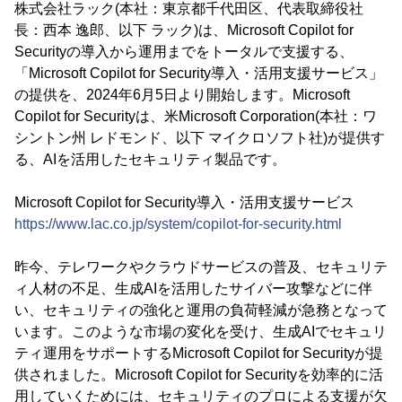
株式会社ラック(本社：東京都千代田区、代表取締役社
長：西本 逸郎、以下 ラック)は、Microsoft Copilot for
Securityの導入から運用までをトータルで支援する、
「Microsoft Copilot for Security導入・活用支援サービス」
の提供を、2024年6月5日より開始します。Microsoft
Copilot for Securityは、米Microsoft Corporation(本社：ワ
シントン州 レドモンド、以下 マイクロソフト社)が提供す
る、AIを活用したセキュリティ製品です。
Microsoft Copilot for Security導入・活用支援サービス
https://www.lac.co.jp/system/copilot-for-security.html
昨今、テレワークやクラウドサービスの普及、セキュリテ
ィ人材の不足、生成AIを活用したサイバー攻撃などに伴
い、セキュリティの強化と運用の負荷軽減が急務となって
います。このような市場の変化を受け、生成AIでセキュリ
ティ運用をサポートするMicrosoft Copilot for Securityが提
供されました。Microsoft Copilot for Securityを効率的に活
用していくためには、セキュリティのプロによる支援が欠