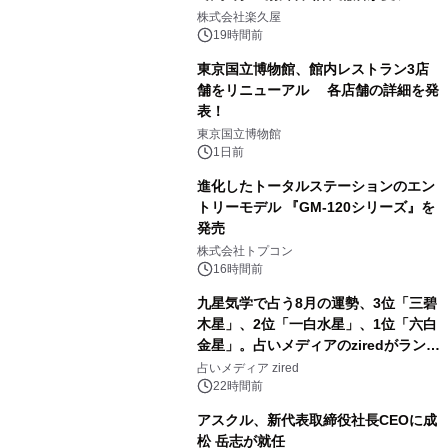
1
メニューを提供
株式会社楽久屋
19時間前
東京国立博物館、館内レストラン3店
舗をリニューアル 各店舗の詳細を発
表！
2
東京国立博物館
1日前
進化したトータルステーションのエン
トリーモデル 『GM-120シリーズ』を
発売
3
株式会社トプコン
16時間前
九星気学で占う8月の運勢、3位「三碧
木星」、2位「一白水星」、1位「六白
金星」。占いメディアのziredがランキ
4
ングを発表
占いメディア zired
22時間前
アスクル、新代表取締役社長CEOに成
松 岳志が就任