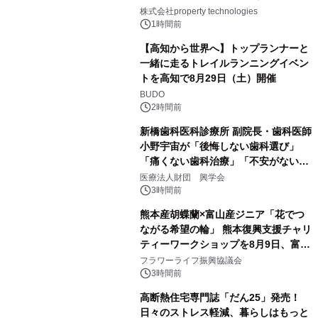
PropTechはどう組み替えるか）｜
株式会社property technologies
PropTech-Lab
1時間前
【高知から世界へ】トップランナーと
一緒に走るトレイルランニングイベン
トを高知で8月29日（土）開催
BUDO
2時間前
新橋歯科医科診療所 副院長・歯科医師
小野宇宙が「後悔しない歯科選び」
「痛くない歯科治療」「不安がない治
療計画」をテーマに専門監修
医療法人財団 興学会
3時間前
熊本産胡蝶蘭×富山産ジニア「花でつ
ながる希望の輪」 熊本復興支援チャリ
ティーワークショップを8月9日、富
山・射水で開催
フラワーライフ振興協議会
3時間前
高断熱住宅専門誌「だん25」発売！
日々のストレス軽減、暮らしはもっと