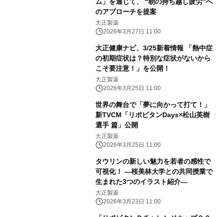
ム」を通じて、 “朝の持ち越し疲労”へ
のアプローチを提案
大正製薬
2026年3月27日 11:00
大正健康ナビ、3/25新着情報 「熱中症
の初期症状は？特別な症状がないから
こそ要注意！」を公開！
大正製薬
2026年3月25日 11:00
世界の舞台で「夢に向かって打て！」
新TVCM「リポビタンDays×松山英樹
選手 篇」公開
大正製薬
2026年3月25日 11:00
タウリンの新しい魅力を若者の感性で
可視化！ ―桜美林大学との共同授業で
生まれた3つのイラスト紹介―
大正製薬
2026年3月23日 11:00