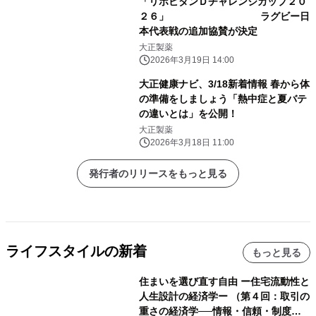
「リポビタンＤチャレンジカップ２０
２６」 ラグビー日
本代表戦の追加協賛が決定
大正製薬
2026年3月19日 14:00
大正健康ナビ、3/18新着情報 春から体
の準備をしましょう「熱中症と夏バテ
の違いとは」を公開！
大正製薬
2026年3月18日 11:00
発行者のリリースをもっと見る
ライフスタイルの新着
もっと見る
住まいを選び直す自由 ー住宅流動性と
人生設計の経済学ー （第４回：取引の
重さの経済学──情報・信頼・制度を