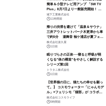
簡単＆小型テレビ用アンプ 「SW TV
Plus」8月7日より一般販売開始！ ケ
2
ーブル1本つなぐだけ、テレビの音が
城下工業株式会社
ぐっと豊かに
11時間前
帰りの渋滞を避けて「温泉＆サウナ」
三井アウトレットパーク木更津から車
で約5分 湯舞音 袖ケ浦店が夏フェア
3
メニューを提供
株式会社楽久屋
1日前
眠りづらさの正体──寝ると呼吸が弱
くなる"体の構造"をやさしく解説する
シリーズ第1回
4
トラタニ株式会社
1日前
【世界猫の日に、猫たちの幸せを願っ
て。】 コスモウォーター「にゃんモデ
ル」×フェリシモ「猫部」が コラボキ
5
ャンペーンを実施
株式会社コスモライフ
5時間前