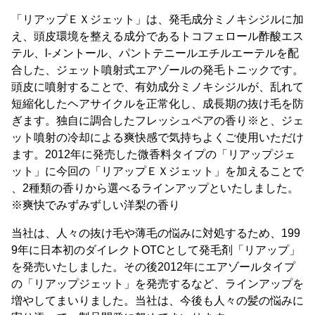
「リアップＥＸジェット」は、発毛成分ミノキシジルに加
え、頭皮環境を整える成分であるトコフェロール酢酸エス
テル、l‐メントール、パントテニールエチルエーテルを配
合した、ジェット噴射式エアゾールの発毛トニックです。
頭皮に噴射することで、有効成分ミノキシジルが、乱れて
短縮化したヘアサイクルを正常化し、成長期の抜け毛を防
ぎます。独自に調合したフレッシュペアの香り※と、ジェ
ット噴射の冷却による爽快感で気持ちよくご使用いただけ
ます。2012年に発売した微香料タイプの「リアップジェ
ット」に今回の「リアップＥＸジェット」を加えることで
、2種類の香りから選べるラインアップといたしました。
※爽快でみずみずしい洋梨の香り
当社は、人々の抜け毛や薄毛の悩みに対処するため、199
9年に日本初のダイレクトOTCとして発毛剤「リアップ」
を発売いたしました。その後2012年にエアゾールタイプ
の「リアップジェット」を発売するなど、ラインアップを
増やしてまいりました。当社は、今後も人々の髪の悩みに