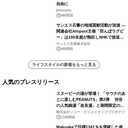
自由に
jimosumu
4時間前
サンエス石膏の地域貢献活動が加速 ―
関連会社Attipect主催「田んぼラグビ
ー」は100名超が熱狂しNHKで放送さ
れました。
サンエス石膏株式会社
4時間前
ライフスタイルの新着をもっと見る
人気のプレスリリース
スヌーピーの湯が登場！ 「サウナのあ
とに楽しむPEANUTS」第2弾 渋谷
の人気銭湯「改良湯」と期間限定のコ
1
ラボレーション サウナイキタイコラ
株式会社ソニー・クリエイティブプロダクツ
ボグッズも発売決定！
11時間前
Makuakeで目標1341％を突破した超