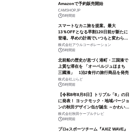
Amazonで予約販売開始
2
CAMSHOP.JP
5時間前
スマートなカニ旅を提案。最大
13％OFFとなる早割120日前が新たに
登場。早めの計画でいつもと変わらぬ
3
大人の冬旅を。ー夕日ヶ浦温泉「佳松
株式会社アウルコーポレーション
苑 別邸ふうか」ー
5時間前
北前船の歴史が息づく港町・三国湊で
上質な滞在を 「オーベルジュほまち
三國湊」 1泊2食付の旅行商品を発売
4
株式会社ぷらど
5時間前
【令和8年8月8日】トリプル「8」の日
に発表！ ヨックモック・地域バージョ
ンの秋田デザイン缶が誕生 ～かわいい
5
秋田犬の子犬と秋田の四季と名所を巡
株式会社秋田ケーブルテレビ
るパッケージ～ 9月1日(火)秋田県内で
8時間前
販売開始
プロeスポーツチーム『AXIZ WAVE』