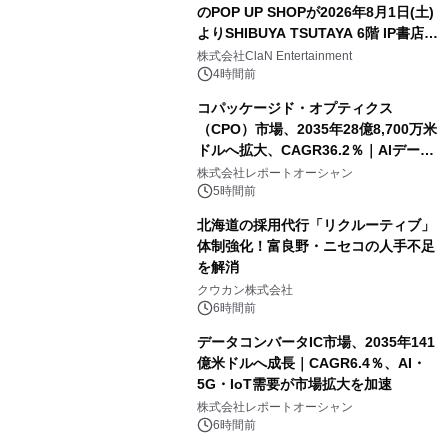
のPOP UP SHOPが2026年8月1日(土)
よりSHIBUYA TSUTAYA 6階 IP書店で
開催決定！！
株式会社ClaN Entertainment
4時間前
コパッケージド・オプティクス
（CPO）市場、2035年28億8,700万米
ドルへ拡大、CAGR36.2％｜AIデータ
センター・高速光通信需要が成長を加
株式会社レポートオーシャン
速
5時間前
北海道の採用代行「リクルーティブ」
体制強化！富良野・ニセコの人手不足
を解消
クウカン株式会社
6時間前
データコンバータIC市場、2035年141
億米ドルへ成長｜CAGR6.4％、AI・
5G・IoT需要が市場拡大を加速
株式会社レポートオーシャン
6時間前