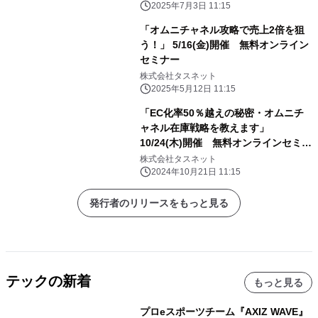
2025年7月3日 11:15
「オムニチャネル攻略で売上2倍を狙
う！」 5/16(金)開催 無料オンライン
セミナー
株式会社タスネット
2025年5月12日 11:15
「EC化率50％越えの秘密・オムニチ
ャネル在庫戦略を教えます」
10/24(木)開催 無料オンラインセミナ
ー
株式会社タスネット
2024年10月21日 11:15
発行者のリリースをもっと見る
テックの新着
もっと見る
プロeスポーツチーム『AXIZ WAVE』