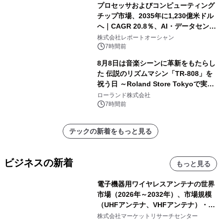
プロセッサおよびコンピューティング
チップ市場、2035年に1,230億米ドル
へ｜CAGR 20.8％、AI・データセンタ
ー需要が成長を牽引
株式会社レポートオーシャン
7時間前
8月8日は音楽シーンに革新をもたらし
た 伝説のリズムマシン「TR-808」を
祝う日 ～Roland Store Tokyoで実機
を展示しての 記念キャンペーンを開
ローランド株式会社
催 英国ラジオ「NTS」の 特別プログ
7時間前
ラムや、「TR-808」を愛する伝説的
アーティストを フィーチャーしたアニ
テックの新着をもっと見る
メーションを公開～
ビジネスの新着
もっと見る
電子機器用ワイヤレスアンテナの世界
市場（2026年～2032年）、市場規模
（UHFアンテナ、VHFアンテナ）・分
析レポートを発表
株式会社マーケットリサーチセンター