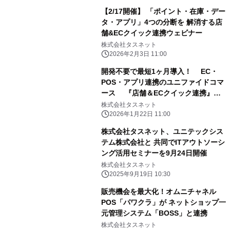
【2/17開催】 「ポイント・在庫・デー
タ・アプリ」4つの分断を 解消する店
舗&ECクイック連携ウェビナー
株式会社タスネット
2026年2月3日 11:00
開発不要で最短1ヶ月導入！ EC・
POS・アプリ連携のユニファイドコマ
ース 『店舗＆ECクイック連携』提
供開始
株式会社タスネット
2026年1月22日 11:00
株式会社タスネット、ユニテックシス
テム株式会社と 共同でITアウトソーシ
ング活用セミナーを9月24日開催
株式会社タスネット
2025年9月19日 10:30
販売機会を最大化！オムニチャネル
POS「パワクラ」が ネットショップ一
元管理システム「BOSS」と連携
株式会社タスネット