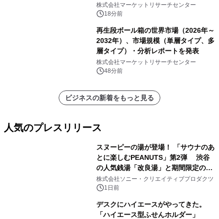
発表
株式会社マーケットリサーチセンター
18分前
再生段ボール箱の世界市場（2026年～
2032年）、市場規模（単層タイプ、多
層タイプ）・分析レポートを発表
株式会社マーケットリサーチセンター
48分前
ビジネスの新着をもっと見る
人気のプレスリリース
スヌーピーの湯が登場！ 「サウナのあ
とに楽しむPEANUTS」第2弾 渋谷
の人気銭湯「改良湯」と期間限定のコ
1
ラボレーション サウナイキタイコラ
株式会社ソニー・クリエイティブプロダクツ
ボグッズも発売決定！
1日前
デスクにハイエースがやってきた。
「ハイエース型ふせんホルダー」