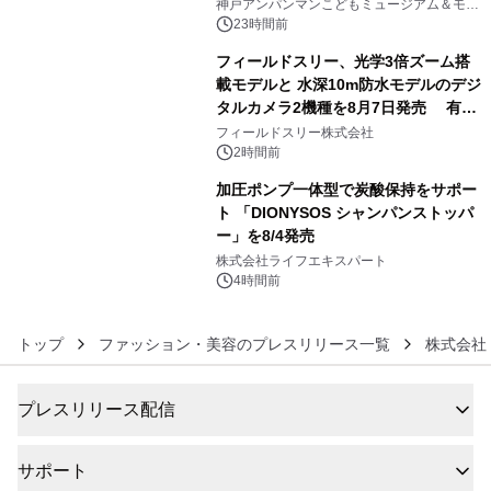
オープン
神戸アンパンマンこどもミュージアム＆モー
ル
23時間前
フィールドスリー、光学3倍ズーム搭
載モデルと 水深10m防水モデルのデジ
タルカメラ2機種を8月7日発売 有効
5
約1300万画素、用途別に選べるコンデ
フィールドスリー株式会社
ジ新登場
2時間前
加圧ポンプ一体型で炭酸保持をサポー
ト 「DIONYSOS シャンパンストッパ
ー」を8/4発売
6
株式会社ライフエキスパート
4時間前
トップ
ファッション・美容のプレスリリース一覧
株式会社
プレスリリース配信
サポート