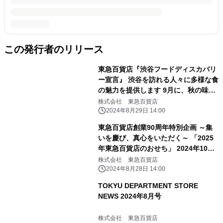
この発行者のリリース
東急百貨店『渋谷フードディスカバリ
ー宣言』 渋谷を訪れる人々に多様な食
の魅力を提供します 9月に、秋の味覚
を取り揃えた「SHIBUYA FOOD
株式会社 東急百貨店
DUNGEON」を開催！
2024年8月29日 14:00
東急百貨店創業90周年特別企画 ～集
いを慶び、真心をいただく～ 「2025
年東急百貨店のおせち」 2024年10月1
日（火）から承り開始
株式会社 東急百貨店
2024年8月28日 14:00
TOKYU DEPARTMENT STORE
NEWS 2024年8月号
株式会社 東急百貨店