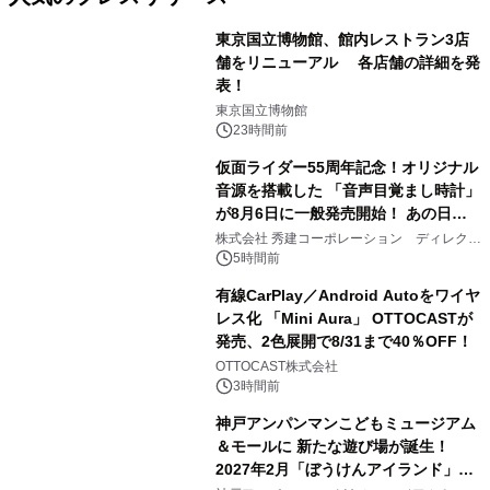
東京国立博物館、館内レストラン3店
舗をリニューアル 各店舗の詳細を発
表！
1
東京国立博物館
23時間前
仮面ライダー55周年記念！オリジナル
音源を搭載した 「音声目覚まし時計」
が8月6日に一般発売開始！ あの日の
2
大興奮が今甦る
株式会社 秀建コーポレーション ディレクト
アートギャラリー
5時間前
有線CarPlay／Android Autoをワイヤ
レス化 「Mini Aura」 OTTOCASTが
発売、2色展開で8/31まで40％OFF！
3
OTTOCAST株式会社
3時間前
神戸アンパンマンこどもミュージアム
＆モールに 新たな遊び場が誕生！
2027年2月「ぼうけんアイランド」が
4