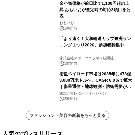
金小売価格が前日比で1,100円超の上
昇 おもいおが査定時の対応3項目を公
表
おもいお
1時間前
「より速く！大和輸送カップ豊洲ラン
ニングまつり2026」参加者募集中
株式会社スポーツニッポン新聞社
1時間前
衛星ペイロード市場は2035年に473億
3,000万米ドルへ、CAGR 8.9％で拡大
｜衛星通信・地球観測・防衛需要が牽
引する次世代宇宙産業の成長戦略
株式会社レポートオーシャン
2時間前
ファッション・美容の新着をもっと見る
人気のプレスリリース