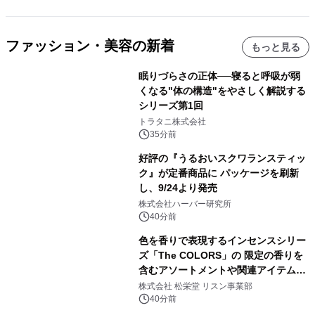
ファッション・美容の新着
もっと見る
眠りづらさの正体──寝ると呼吸が弱
くなる"体の構造"をやさしく解説する
シリーズ第1回
トラタニ株式会社
35分前
好評の『うるおいスクワランスティッ
ク』が定番商品に パッケージを刷新
し、9/24より発売
株式会社ハーバー研究所
40分前
色を香りで表現するインセンスシリー
ズ「The COLORS」の 限定の香りを
含むアソートメントや関連アイテムを
8月6日発売
株式会社 松栄堂 リスン事業部
40分前