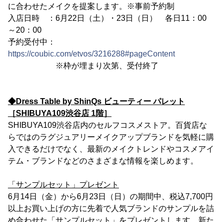
に合わせたメイクを提案します。※事前予約制
入店日時 ：6月22日（土）・23日（日） 各日11：00
～20：00
予約受付中：
https://coubic.com/etvos/3216288#pageContent
※枠が埋まり次第、受付終了
◆Dress Table by ShinQs ビューティー パレット
［SHIBUYA109渋谷店 1階］
SHIBUYA109渋谷店内のセルフコスメストア。百貨店な
らではのラグジュアリーメイクアップブランドを気軽に購
入できるだけでなく、最新のメイクトレンドやコスメアイ
テム・ブランドなどのさまざまな情報を楽しめます。
「サンプルセット」プレゼント
6月14日（金）から6月23日（日）の期間中、税込7,700円
以上お買い上げの方に先着で人気ブランドのサンプルを詰
め合わせた「サンプルセット」をプレゼントします。新た