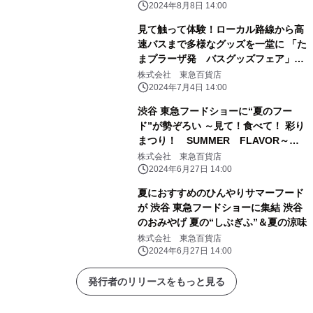
2024年8月8日 14:00
見て触って体験！ローカル路線から高
速バスまで多様なグッズを一堂に 「た
まプラーザ発 バスグッズフェア」を
開催
株式会社 東急百貨店
2024年7月4日 14:00
渋谷 東急フードショーに“夏のフー
ド”が勢ぞろい ～見て！食べて！ 彩り
まつり！ SUMMER FLAVOR～
「Foodshow Special Week」開催
株式会社 東急百貨店
2024年6月27日 14:00
夏におすすめのひんやりサマーフード
が 渋谷 東急フードショーに集結 渋谷
のおみやげ 夏の“しぶぎふ”＆夏の涼味
株式会社 東急百貨店
2024年6月27日 14:00
発行者のリリースをもっと見る