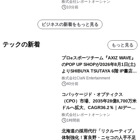
牽引
株式会社レポートオーシャン
10分前
ビジネスの新着をもっと見る
テックの新着
もっと見る
プロeスポーツチーム『AXIZ WAVE』
のPOP UP SHOPが2026年8月1日(土)
よりSHIBUYA TSUTAYA 6階 IP書店で
開催決定！！
株式会社ClaN Entertainment
40分前
コパッケージド・オプティクス
（CPO）市場、2035年28億8,700万米
ドルへ拡大、CAGR36.2％｜AIデータ
センター・高速光通信需要が成長を加
株式会社レポートオーシャン
速
1時間前
北海道の採用代行「リクルーティブ」
体制強化！富良野・ニセコの人手不足