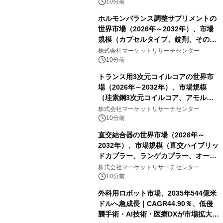
10分前
ホルモンバランス調整サプリメントの
世界市場（2026年～2032年）、市場
規模（カプセルタイプ、錠剤、その
他）・分析レポートを発表
株式会社マーケットリサーチセンター
10分前
トランス用3次元コイルコアの世界市
場（2026年～2032年）、市場規模
（珪素鋼3次元コイルコア、アモルフ
ァス合金3次元コイルコア）・分析レ
株式会社マーケットリサーチセンター
ポートを発表
10分前
直交結合器の世界市場（2026年～
2032年）、市場規模（直交ハイブリッ
ドカプラー、ランゲカプラー、オーバ
ーレイカプラー、その他）・分析レポ
株式会社マーケットリサーチセンター
ートを発表
10分前
外科用ロボット市場、2035年544億米
ドルへ急成長｜CAGR44.90％、低侵
襲手術・AI技術・医療DXが市場拡大を