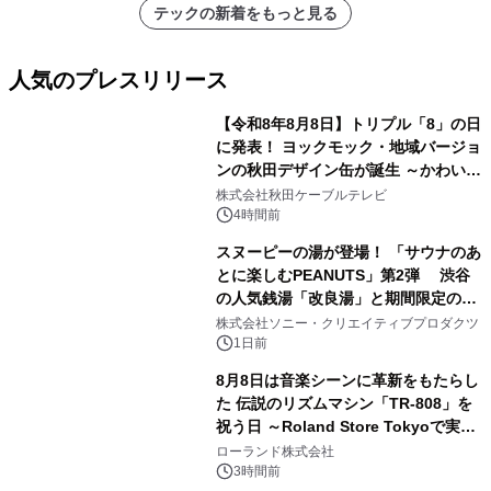
アーティストを フィーチャーしたアニ
テックの新着をもっと見る
メーションを公開～
人気のプレスリリース
【令和8年8月8日】トリプル「8」の日
に発表！ ヨックモック・地域バージョ
ンの秋田デザイン缶が誕生 ～かわいい
1
秋田犬の子犬と秋田の四季と名所を巡
株式会社秋田ケーブルテレビ
るパッケージ～ 9月1日(火)秋田県内で
4時間前
販売開始
スヌーピーの湯が登場！ 「サウナのあ
とに楽しむPEANUTS」第2弾 渋谷
の人気銭湯「改良湯」と期間限定のコ
2
ラボレーション サウナイキタイコラ
株式会社ソニー・クリエイティブプロダクツ
ボグッズも発売決定！
1日前
8月8日は音楽シーンに革新をもたらし
た 伝説のリズムマシン「TR-808」を
祝う日 ～Roland Store Tokyoで実機
3
を展示しての 記念キャンペーンを開
ローランド株式会社
催 英国ラジオ「NTS」の 特別プログ
3時間前