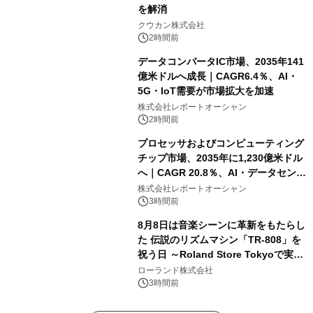
を解消
クウカン株式会社
2時間前
データコンバータIC市場、2035年141
億米ドルへ成長｜CAGR6.4％、AI・
5G・IoT需要が市場拡大を加速
株式会社レポートオーシャン
2時間前
プロセッサおよびコンピューティング
チップ市場、2035年に1,230億米ドル
へ｜CAGR 20.8％、AI・データセンタ
ー需要が成長を牽引
株式会社レポートオーシャン
3時間前
8月8日は音楽シーンに革新をもたらし
た 伝説のリズムマシン「TR-808」を
祝う日 ～Roland Store Tokyoで実機
を展示しての 記念キャンペーンを開
ローランド株式会社
催 英国ラジオ「NTS」の 特別プログ
3時間前
ラムや、「TR-808」を愛する伝説的