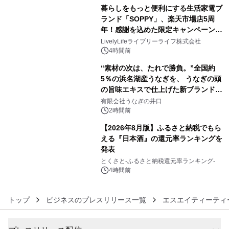
ラムや、「TR-808」を愛する伝説的
暮らしをもっと便利にする生活家電ブ
アーティストを フィーチャーしたアニ
ランド「SOPPY」、楽天市場店5周
メーションを公開～
年！感謝を込めた限定キャンペーンを
4
8月10日より開催
LivelyLifeライブリーライフ株式会社
4時間前
“素材の次は、たれで勝負。”全国約
5％の浜名湖産うなぎを、 うなぎの頭
の旨味エキスで仕上げた新ブランド
5
「井口の誉」誕生
有限会社うなぎの井口
2時間前
【2026年8月版】ふるさと納税でもら
える『日本酒』の還元率ランキングを
発表
6
とくさと-ふるさと納税還元率ランキング-
4時間前
トップ
ビジネスのプレスリリース一覧
エスエイティーティ