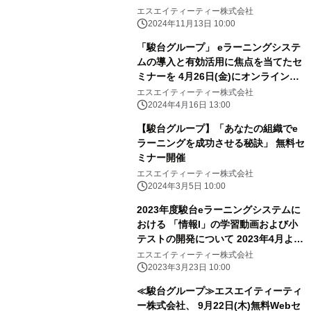
エスエイティーティー株式会社
2024年11月13日 10:00
「駿台グループ」 eラーニングシステ
ムの導入と有効活用に焦点を当てたセ
ミナーを 4月26日(金)にオンライン開
催
エスエイティーティー株式会社
2024年4月16日 13:00
【駿台グループ】「あなたの組織でe
ラーニングを成功させる秘訣」 無料セ
ミナー開催
エスエイティーティー株式会社
2024年3月5日 10:00
2023年度駿台eラーニングシステムに
おける 「情報I」の学習動画および小
テストの開発について 2023年4月より
リリース
エスエイティーティー株式会社
2023年3月23日 10:00
≪駿台グループ≫エスエイティーティ
ー株式会社、 9月22日(木)無料Webセ