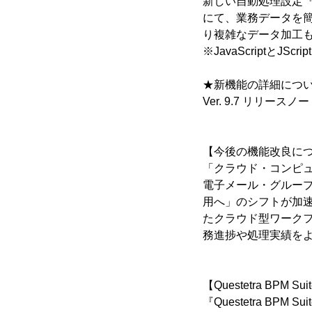
新しい自動処理設定
にて、業務データを簡
り複雑なデータ加工
※JavaScriptと
★新機能の詳細につ
Ver. 9.7 リリースノ
【今後の機能改良に
「クラウド・コンピュ
電子メール・グループ
用へ」のシフトが加速
たクラウド型ワークフロー
務進捗や処理実績を
【Questetra BPM Su
『Questetra 