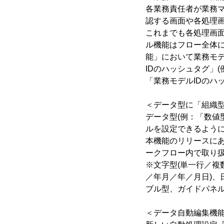
各業務責任者が業務
認する画面や各処理
これまでも各処理画面
ル機能はフロー全体
能」において業務モデ
IDのハッシュタグ」
「業務モデルIDのハ
＜データ型に「組織
データ型(例：「数値
ルを設定できるよう
本機能のリリースに
ークフロー内で取り扱
※文字型(単一行／複
／年月／年／月日)、
ブル型、ガイドパネ
＜データ自動編集機