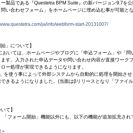
品である『Questetra BPM Suite』の新バージョン9.7
「問い合わせフォーム」をホームページに埋め込む事が可能と
//www.questetra.com/ja/info/webform-start-20131007/
開始」について】
7においては、ホームページやブログに「申込フォーム」や「問
ります。入力された申込データや問い合わせ内容が直接ワーク
フロー処理が実現できるようになります。
能」を使う事によって外部システムから自動的に処理を開始さ
できるようになりました。(当面はβリリースとなり「ファイ
ついて】
は、「フォーム開始」機能以外にも、以下の機能が追加拡充され
能＞