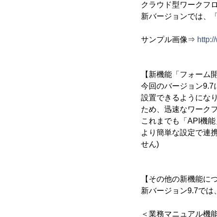
クラウド型ワークフロー製
新バージョンでは、
サンプル画像⇒
http:
【新機能「フォーム
今回のバージョン9.
設置できるようにな
ため、迅速なワーク
これまでも「API機
より簡単な設定で連携
せん)
【その他の新機能に
新バージョン9.7で
＜業務マニュアル機