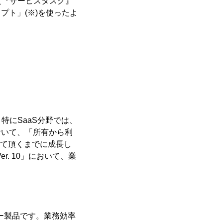
定『サービスタスク』
プト」(※)を使ったよ
にSaaS分野では、
おいて、「所有から利
して頂くまでに成長し
er. 10」において、業
フロー製品です。業務効率