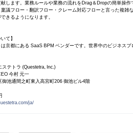
献します。業務ルールや業務の流れをDrag＆Dropの簡単操
、稟議フロー・翻訳フロー・クレーム対応フローと言った複雑
ができるようになります。
ついて】
は京都にある SaaS BPM ベンダーです。世界中のビジネス
 (Questetra, Inc.)
EO 今村 元一
区御池通間之町東入高宮町206 御池ビル4階
円
uestetra.com/ja/