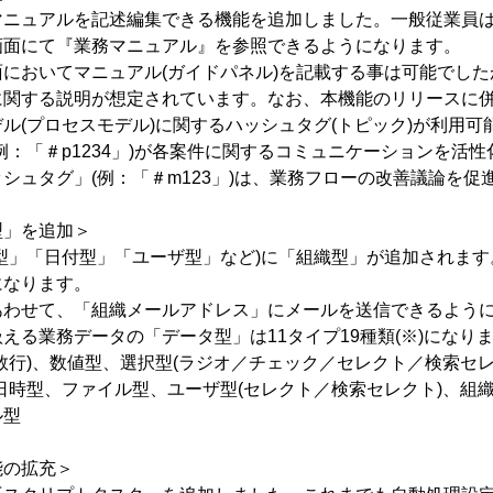
マニュアルを記述編集できる機能を追加しました。一般従業員
画面にて『業務マニュアル』を参照できるようになります。
においてマニュアル(ガイドパネル)を記載する事は可能でし
に関する説明が想定されています。なお、本機能のリリースに併
ル(プロセスモデル)に関するハッシュタグ(トピック)が利用可
(例：「＃p1234」)が各案件に関するコミュニケーションを活
ッシュタグ」(例：「＃m123」)は、業務フローの改善議論を促
型」を追加＞
型」「日付型」「ユーザ型」など)に「組織型」が追加されま
になります。
あわせて、「組織メールアドレス」にメールを送信できるよう
える業務データの「データ型」は11タイプ19種類(※)になり
数行)、数値型、選択型(ラジオ／チェック／セレクト／検索セレ
日時型、ファイル型、ユーザ型(セレクト／検索セレクト)、組
ル型
能の拡充＞