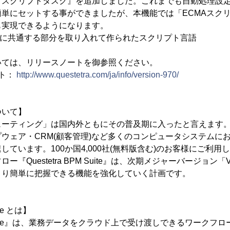
『スクリプトタスク』を追加しました。これまでも自動処理設
単にセットする事ができましたが、本機能では「ECMAスクリ
も実現できるようになります。
JScriptに共通する部分を取り入れて作られたスクリプト言語
いては、リリースノートを御参照ください。
ート：
http://www.questetra.com/ja/info/version-970/
ついて】
ーティング」は国内外ともにその普及期に入ったと言えます。特
ウェア・CRM(顧客管理)など多くのコンピュータシステムに
しています。100か国4,000社(無料版含む)のお客様にご利用
『Questetra BPM Suite』は、次期メジャーバージョン「V
より簡単に把握できる機能を強化していく計画です。
ite とは】
BPM Suite』は、業務データをクラウド上で受け渡しできるワーク