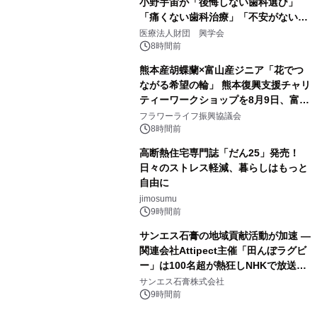
小野宇宙が「後悔しない歯科選び」
「痛くない歯科治療」「不安がない治
療計画」をテーマに専門監修
医療法人財団 興学会
8時間前
熊本産胡蝶蘭×富山産ジニア「花でつ
ながる希望の輪」 熊本復興支援チャリ
ティーワークショップを8月9日、富
山・射水で開催
フラワーライフ振興協議会
8時間前
高断熱住宅専門誌「だん25」発売！
日々のストレス軽減、暮らしはもっと
自由に
jimosumu
9時間前
サンエス石膏の地域貢献活動が加速 ―
関連会社Attipect主催「田んぼラグビ
ー」は100名超が熱狂しNHKで放送さ
れました。
サンエス石膏株式会社
9時間前