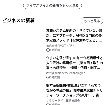
ライフスタイルの新着をもっと見る
ビジネスの新着
もっと見る
業務システム刷新の「見えていない課
題」にアプローチ。AI×UX専門家の要
求定義メソッド【8/26無料ウェビナ
ー】株式会社PIVOT
株式会社PIVOT＜PR＞
6時間前
住まいを選び直す自由 ー住宅流動性と
人生設計の経済学ー （第４回：取引の
重さの経済学──情報・信頼・制度を
PropTechはどう組み替えるか）｜
株式会社property technologies
PropTech-Lab
6時間前
熊本産胡蝶蘭×富山産ジニア「花でつ
ながる希望の輪」 熊本復興支援チャリ
ティーワークショップを8月9日、富
山・射水で開催
フラワーライフ振興協議会
8時間前