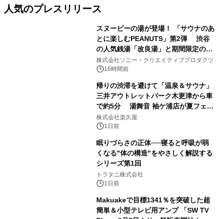
人気のプレスリリース
スヌーピーの湯が登場！ 「サウナのあ
とに楽しむPEANUTS」第2弾 渋谷
の人気銭湯「改良湯」と期間限定のコ
1
ラボレーション サウナイキタイコラ
株式会社ソニー・クリエイティブプロダクツ
ボグッズも発売決定！
16時間前
帰りの渋滞を避けて「温泉＆サウナ」
三井アウトレットパーク木更津から車
で約5分 湯舞音 袖ケ浦店が夏フェア
2
メニューを提供
株式会社楽久屋
1日前
眠りづらさの正体──寝ると呼吸が弱
くなる"体の構造"をやさしく解説する
シリーズ第1回
3
トラタニ株式会社
1日前
Makuakeで目標1341％を突破した超
簡単＆小型テレビ用アンプ 「SW TV