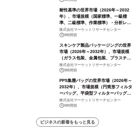
耐性基準の世界市場（2026年～2032
年）、市場規模（国家標準、一級標
準、二級標準、作業標準）・分析レポ
ートを発表
株式会社マーケットリサーチセンター
9時間前
スキンケア製品パッケージングの世界
市場（2026年～2032年）、市場規模
（ガラス包装、金属包装、プラスチッ
ク包装、その他）・分析レポートを発
株式会社マーケットリサーチセンター
表
9時間前
PPS集塵バッグの世界市場（2026年～
2032年）、市場規模（円筒形フィルタ
ーバッグ、平袋型フィルターバッグ、
プリーツフィルターバッグ、その
株式会社マーケットリサーチセンター
他）・分析レポートを発表
9時間前
ビジネスの新着をもっと見る