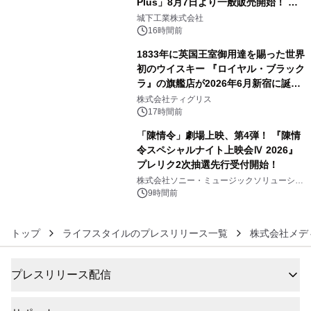
Plus」8月7日より一般販売開始！ ケ
4
ーブル1本つなぐだけ、テレビの音が
城下工業株式会社
ぐっと豊かに
16時間前
1833年に英国王室御用達を賜った世界
初のウイスキー 『ロイヤル・ブラック
ラ』の旗艦店が2026年6月新宿に誕
5
生 バカルディ ジャパンと連携した
株式会社ティグリス
没入型バー「BAR Arca」
17時間前
「陳情令」劇場上映、第4弾！ 『陳情
令スペシャルナイト上映会Ⅳ 2026』
プレリク2次抽選先行受付開始！
6
株式会社ソニー・ミュージックソリューショ
ンズ
9時間前
トップ
ライフスタイルのプレスリリース一覧
株式会社メデ
プレスリリース配信