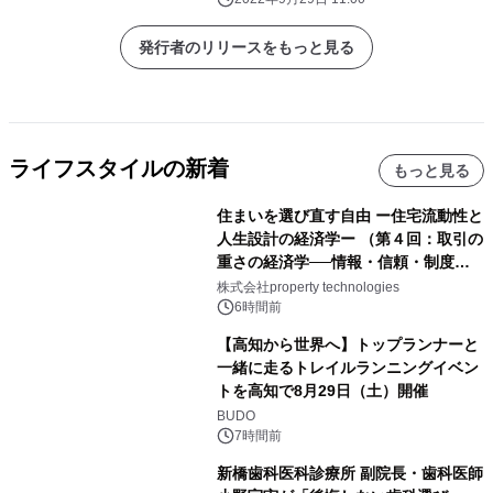
発行者のリリースをもっと見る
ライフスタイルの新着
もっと見る
住まいを選び直す自由 ー住宅流動性と
人生設計の経済学ー （第４回：取引の
重さの経済学──情報・信頼・制度を
PropTechはどう組み替えるか）｜
株式会社property technologies
PropTech-Lab
6時間前
【高知から世界へ】トップランナーと
一緒に走るトレイルランニングイベン
トを高知で8月29日（土）開催
BUDO
7時間前
新橋歯科医科診療所 副院長・歯科医師