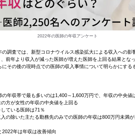
2022年の医師の年収アンケート
0年の調査では、新型コロナウイルス感染拡大による収入への影
く、前年より収入が減った医師が増えた医師を上回る結果とな
さらにその後の現時点での医師の収入事情について明らかにする
師の年収帯で最も多いのは1,400～1,600万円で、年収の中央値は
性の方が女性の年収の中央値を上回る
している医師は71％
入の除いた主たる勤務先のみでの医師の年収は800万円未満
と2022年は年収は改善傾向