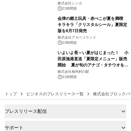
4
日間開催 ～夏限定メニューや大抽選
株式会社シンカ
会、大学芋スティックの振る舞いも～
21時間前
会津の郷土玩具・赤べこが夏を満喫
キラキラ「クリスタルシール」夏限定
版を8月7日発売
5
株式会社アカベコランド
23時間前
いよいよ長～い夏がはじまった！ 小
田原漁港直送「夏限定メニュー」販売
開始 夏が旬のアナゴ・タチウオを豪
6
快に味わうフェア
株式会社相州村の駅
21時間前
トップ
ビジネスのプレスリリース一覧
株式会社ブロックバ
プレスリリース配信
サポート