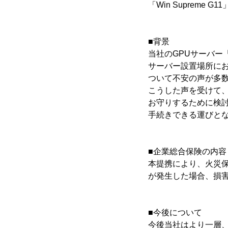
「Win Suprem
■背景
当社のGPUサーバー「
サーバー設置場所に
ついて不安の声が多
こうした声を受けて、当
お守りするために検討し
手続きできる運びと
■企業総合保険の内容
本提携により、火災保険
が発生した場合、損
■今後について
今後当社はより一層