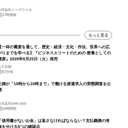
株式会社ニーズウェル
17時間前
もっと見る
【一杯の蕎麦を通して、歴史・経済・文化・作法、世界への広
がりまでを学べる】『ビジネスエリートのための 教養としての
蕎麦』2026年8月25日（火）発売
あさ出版
52分前
主婦が「10時から16時まで」で働ける派遣求人の実態調査を公
開
式会社cielo azul
10時間前
「借用書がないお金」は返さなければならない？支払義務の有
無を分ける5つの確認点