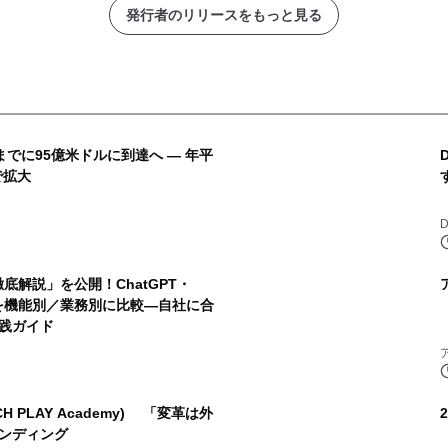
発行者のリリースをもっと見る
までに95億米ドルに到達へ ― 年平
で拡大
D
徹底解説」を公開！ChatGPT・
audeを機能別／業務別に比較―自社に合
実践ガイド
 PLAY Academy) 「変革は外
ンディング