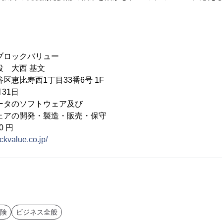
ブロックバリュー
役 大西 基文
区恵比寿西1丁目33番6号 1F
31日
ータのソフトウェア及び
開発・製造・販売・保守
0 円
ockvalue.co.jp/
険
ビジネス全般