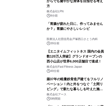
からでも健やかな身体を目指せる考え
方
株式会社LPN
9分前
「胃腸が疲れた日に、作ってみません
か？」胃腸にやさしいレシピ
医療法人社団信亮会戸塚西口さとう内科
39分前
【エニタイムフィットネス 国内の会員
数120万人突破】グランドオープンの
西小山店が世界6,000店舗目で達成！
株式会社Fast Fitness Japan
49分前
築37年の軽量鉄骨造戸建てをフルリノ
ベーション！内と外をつなぐ「土間リ
ビング」で新たな暮らしを叶えた施工
事例を株式会社アースが公開
株式会社アース
5時間前