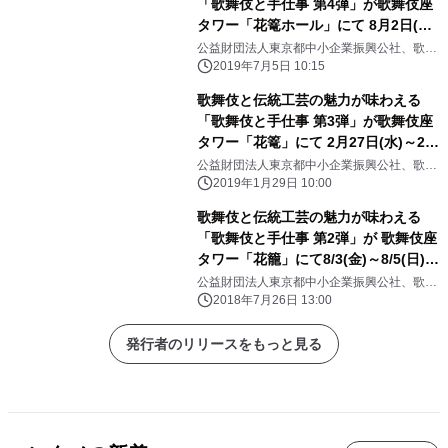
「歌舞伎と手仕事 第4弾」が歌舞伎座
タワー「花篭ホール」にて 8月2日(金)
～8月4日(日)の期間限定で開催決
公益財団法人東京都中小企業振興公社、歌舞
伎座サービス株式会社
定！！
2019年7月5日 10:15
歌舞伎と伝統工芸の魅力が味わえる
「歌舞伎と手仕事 第3弾」が歌舞伎座
タワー「花篭」にて 2月27日(水)～28
日(木)の期間限定で開催決定！
公益財団法人東京都中小企業振興公社、歌舞
伎座サービス株式会社
2019年1月29日 10:00
歌舞伎と伝統工芸の魅力が味わえる
「歌舞伎と手仕事 第2弾」が 歌舞伎座
タワー「花籠」にて8/3(金)～8/5(日)の
期間限定で開催決定！！
公益財団法人東京都中小企業振興公社、歌舞
伎座サービス株式会社
2018年7月26日 13:00
発行者のリリースをもっと見る