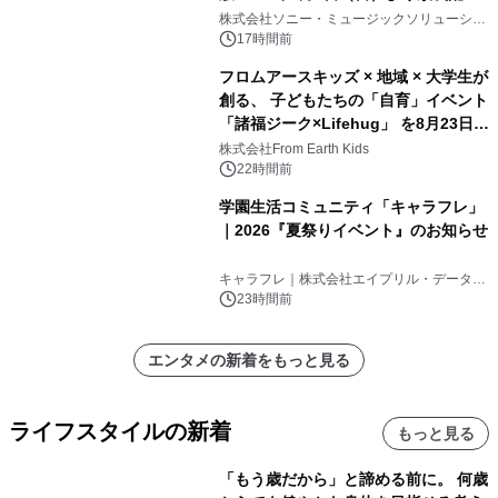
開始
株式会社ソニー・ミュージックソリューショ
ンズ
17時間前
フロムアースキッズ × 地域 × 大学生が
創る、 子どもたちの「自育」イベント
「諸福ジーク×Lifehug」 を8月23日
(日)開催
株式会社From Earth Kids
22時間前
学園生活コミュニティ「キャラフレ」
｜2026『夏祭りイベント』のお知らせ
キャラフレ｜株式会社エイプリル・データ・
デザインズ
23時間前
エンタメの新着をもっと見る
ライフスタイルの新着
もっと見る
「もう歳だから」と諦める前に。 何歳