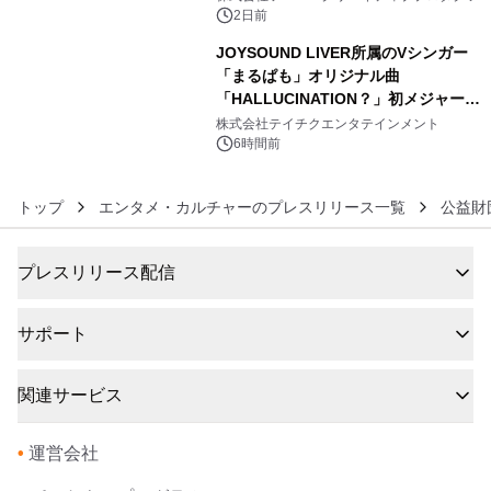
ボグッズも発売決定！
2日前
JOYSOUND LIVER所属のVシンガー
「まるぱも」オリジナル曲
「HALLUCINATION？」初メジャー配
6
信リリース決定！
株式会社テイチクエンタテインメント
6時間前
トップ
エンタメ・カルチャーのプレスリリース一覧
公益財
プレスリリース配信
サポート
関連サービス
•
運営会社