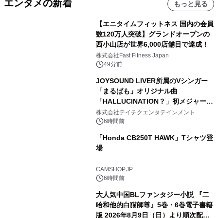
エンタメの新着
もっと見る
【エニタイムフィットネス 国内の会員
数120万人突破】グランドオープンの
西小山店が世界6,000店舗目で達成！
株式会社Fast Fitness Japan
49分前
JOYSOUND LIVER所属のVシンガー
「まるぱも」オリジナル曲
「HALLUCINATION？」初メジャー配
信リリース決定！
株式会社テイチクエンタテインメント
6時間前
「Honda CB250T HAWK」Tシャツ登
場
CAMSHOP.JP
6時間前
大人気中国BLファンタジー小説 『二
哈和他的白猫師尊』5巻・6巻電子書籍
版 2026年8月9日（日）より順次配信