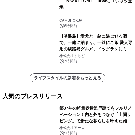
「Honda CB250T HAWK」Tシャツ登
場
CAMSHOP.JP
6時間前
【淡路島】愛犬と一緒に過ごせる宿
で、一緒に泊まり、一緒にご飯 愛犬専
用の淡路島グルメ、ドッグランにミニ
プール グランピングとトレーラーハウ
株式会社ぷらど
スの2施設で
7時間前
ライフスタイルの新着をもっと見る
人気のプレスリリース
築37年の軽量鉄骨造戸建てをフルリノ
ベーション！内と外をつなぐ「土間リ
ビング」で新たな暮らしを叶えた施工
1
事例を株式会社アースが公開
株式会社アース
5時間前