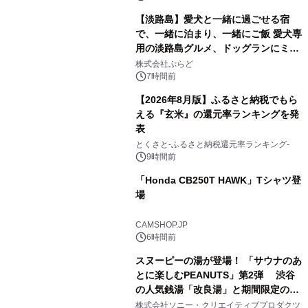
【淡路島】愛犬と一緒に過ごせる宿
で、一緒に泊まり、一緒にご飯 愛犬専
用の淡路島グルメ、ドッグランにミニ
2
プール グランピングとトレーラーハウ
株式会社ぷらど
スの2施設で
7時間前
【2026年8月版】ふるさと納税でもら
える『玄米』の還元率ランキングを発
表
3
とくさと-ふるさと納税還元率ランキング-
9時間前
「Honda CB250T HAWK」Tシャツ登
場
4
CAMSHOP.JP
6時間前
スヌーピーの湯が登場！ 「サウナのあ
とに楽しむPEANUTS」第2弾 渋谷
の人気銭湯「改良湯」と期間限定のコ
5
ラボレーション サウナイキタイコラ
株式会社ソニー・クリエイティブプロダクツ