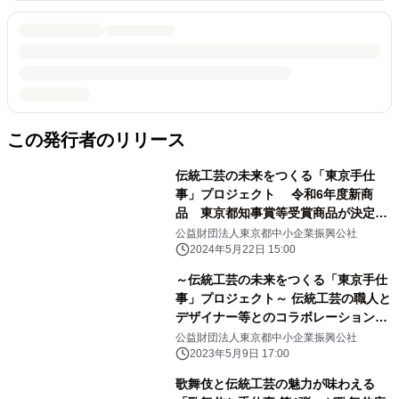
この発行者のリリース
伝統工芸の未来をつくる「東京手仕
事」プロジェクト 令和6年度新商
品 東京都知事賞等受賞商品が決定し
ました
公益財団法人東京都中小企業振興公社
2024年5月22日 15:00
～伝統工芸の未来をつくる「東京手仕
事」プロジェクト～ 伝統工芸の職人と
デザイナー等とのコラボレーションに
より 生まれた伝統工芸の新商品を発表
公益財団法人東京都中小企業振興公社
します
2023年5月9日 17:00
歌舞伎と伝統工芸の魅力が味わえる