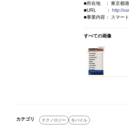
■所在地 ： 東京都港区
■URL ：
http://sa
■事業内容： スマー
すべての画像
カテゴリ
テクノロジー
モバイル