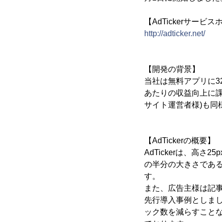
【AdTickerサービ
http://adticker.net/
【開発の背景】
当社は無料アプリに3
あたりの収益向上に
サイト運営者様)も同
【AdTickerの概要】
AdTickerは、高
の半分の大きさであ
す。
また、広告主様は記
先行導入事例としまして
ック数を減らすことな