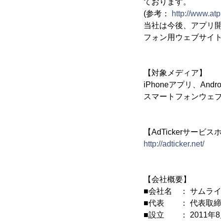
ております。
(参考：
http://www.at
当社は今後、アプリ開発
フォン用ウェブサイ
【対象メディア】
iPhoneアプリ、And
スマートフォンウェブサ
【AdTickerサービ
http://adticker.net/
【会社概要】
■会社名 ： サムラ
■代表 ： 代表取締
■設立 ： 2011年8