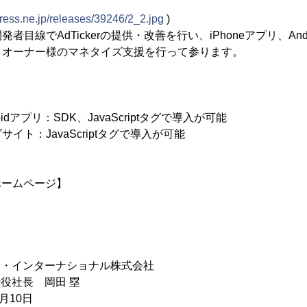
press.ne.jp/releases/39246/2_2.jpg
)
者目線でAdTickerの提供・改善を行い、iPhoneアプリ、And
トオーナー様のマネタイズ支援を行って参ります。
roidアプリ：SDK、JavaScriptタグで導入が可能
イト：JavaScriptタグで導入が可能
スホームページ】
イ・インターナショナル株式会社
役社長 岡田 塁
月10日