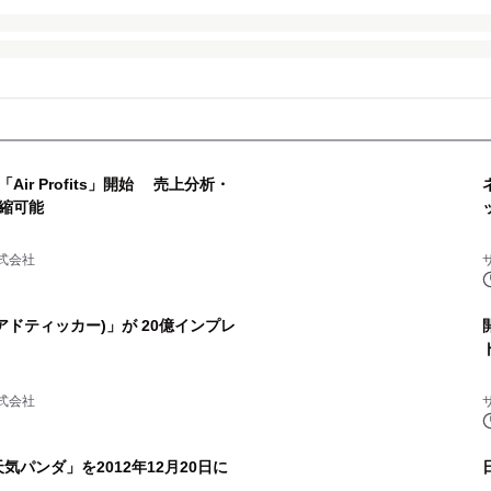
ir Profits」開始 売上分析・
縮可能
式会社
(アドティッカー)」が 20億インプレ
式会社
天気パンダ」を2012年12月20日に