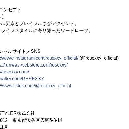
ンコンセプト
s 】
ール要素とプレイフルさがアクセント。
うライフスタイルに寄り添ったワードローブ。
ィシャルサイト／SNS
s://www.instagram.com/resexxy_official/
(@resexxy_official)
s://runway-webstore.com/resexxy/
://resexxy.com/
//twitter.com/RESEXXY
://www.tiktok.com/@resexxy_official
TYLER株式会社
012 東京都渋谷区広尾5-8-14
11月