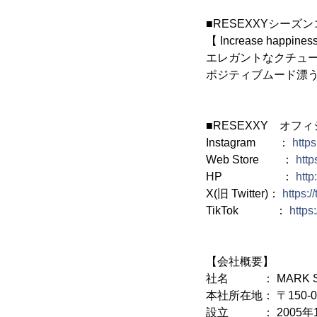
■RESEXXYシーズ
【 Increase happines
エレガントなクチュ
ポジティブムード漂
■RESEXXY オフ
Instagram ：
http
Web Store ：
http
HP ：
http
X(旧 Twitter)：
https:
TikTok ：
https
【会社概要】
社名 ： MARK S
本社所在地： 〒150-0
設立 ： 2005年