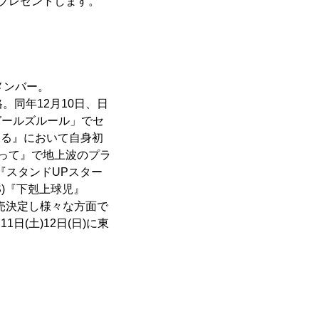
をプレゼントします。
メンバー。
格。同年12月10日、日
ガールズルール」でセ
になる』において自身初
あって』で地上波のプラ
)『スタンドUPスター
BS)『下剋上球児』
)に発売決定し様々な方面で
日(土)12日(日)に東