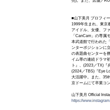
売)。また、店舗／RU
■山下美月 プロフィ
1999年生まれ、東
アイドル、女優、ファ
「CanCam」の専属
本武道館で行われた「
ンターポジションに立
の表題曲センターを務
イム帯の連続ドラマ初出
ト』、(2023／TX)
(2024／TBS)『Ey
大活躍中。また、35t
京ドームにて卒業コ
山下美月 Official Inst
https://www.instagram.