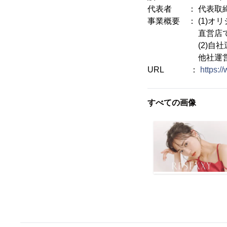
代表者 ： 代表取締
事業概要 ： (1)
直営店での小売な
(2)自社運営eコマ
他社運営eコマー
URL ：
https:/
すべての画像