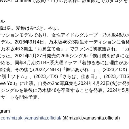
NWAY channelでお買い上げのお客様に数量限定でカタログ
ール
京都出身。愛称はみづき、やま。
ッションモデルであり、女性アイドルグループ・乃木坂46の
モデル。2016年9月4日、乃木坂46の3期生オーディションに合
乃木坂46 3期生『お見立て会』」でファンに初披露され、「
った。2021年1月27日発売の26thシングル『僕は僕を好き
める。同年4月期のTBS系火曜ドラマ『着飾る恋には理由が
演。その後も(2022／NHK)『舞いあがれ！』、(2023／CX
『弁護士ソドム』、(2023／TX)『さらば、佳き日』、(2023／T
e Love You』に出演。自身の2nd写真集も2024年4月23日(火
hシングルを最後に乃木坂46を卒業することを発表。2024年5月11
ンサートを開催予定。
agram
com/mizuki.yamashita.official/
(@mizuki.yamashita.official)