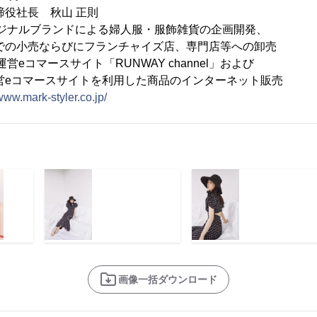
役社長 秋山 正則
オリジナルブランドによる婦人服・服飾雑貨の企画開発、
らびにフランチャイズ店、専門店等への卸売
ースサイト「RUNWAY channel」および
スサイトを利用した商品のインターネット販売
/www.mark-styler.co.jp/
画像一括ダウンロード