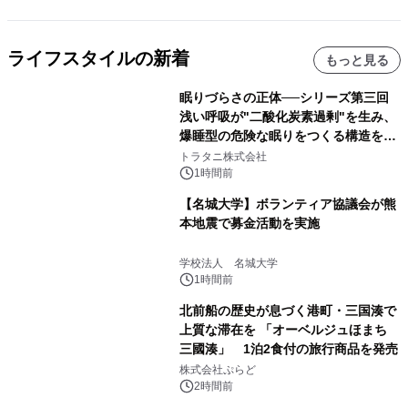
ライフスタイルの新着
もっと見る
眠りづらさの正体──シリーズ第三回
浅い呼吸が"二酸化炭素過剰"を生み、
爆睡型の危険な眠りをつくる構造を解
説
トラタニ株式会社
1時間前
【名城大学】ボランティア協議会が熊
本地震で募金活動を実施
学校法人 名城大学
1時間前
北前船の歴史が息づく港町・三国湊で
上質な滞在を 「オーベルジュほまち
三國湊」 1泊2食付の旅行商品を発売
株式会社ぷらど
2時間前