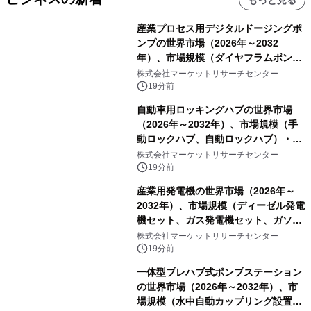
産業プロセス用デジタルドージングポ
ンプの世界市場（2026年～2032
年）、市場規模（ダイヤフラムポン
プ、ペリスタルティックポンプ、その
株式会社マーケットリサーチセンター
他）・分析レポートを発表
19分前
自動車用ロッキングハブの世界市場
（2026年～2032年）、市場規模（手
動ロックハブ、自動ロックハブ）・分
析レポートを発表
株式会社マーケットリサーチセンター
19分前
産業用発電機の世界市場（2026年～
2032年）、市場規模（ディーゼル発電
機セット、ガス発電機セット、ガソリ
ン発電機セット、風力タービン、太陽
株式会社マーケットリサーチセンター
光発電機セット、その他）・分析レポ
19分前
ートを発表
一体型プレハブ式ポンプステーション
の世界市場（2026年～2032年）、市
場規模（水中自動カップリング設置、