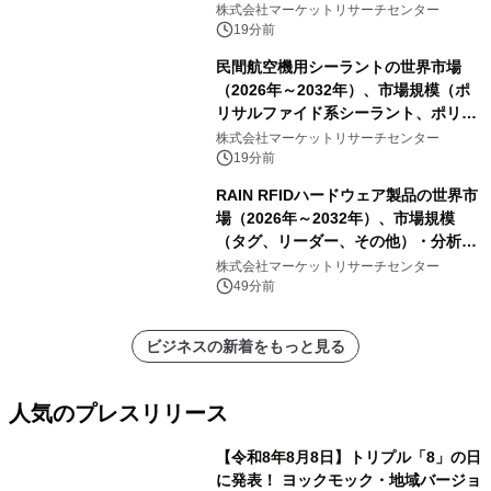
陸上設置）・分析レポートを発表
株式会社マーケットリサーチセンター
19分前
民間航空機用シーラントの世界市場
（2026年～2032年）、市場規模（ポ
リサルファイド系シーラント、ポリチ
オエーテル系シーラント、シリコーン
株式会社マーケットリサーチセンター
系シーラント、その他）・分析レポー
19分前
トを発表
RAIN RFIDハードウェア製品の世界市
場（2026年～2032年）、市場規模
（タグ、リーダー、その他）・分析レ
ポートを発表
株式会社マーケットリサーチセンター
49分前
ビジネスの新着をもっと見る
人気のプレスリリース
【令和8年8月8日】トリプル「8」の日
に発表！ ヨックモック・地域バージョ