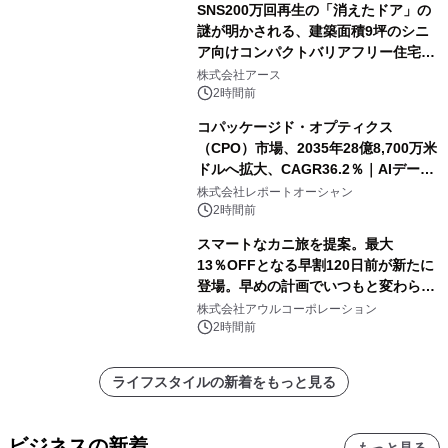
SNS200万回再生の「消えたドア」の
謎が明かされる、建築面積9坪のシニ
ア向けコンパクトバリアフリー住宅が
誕生
株式会社アース
2時間前
コパッケージド・オプティクス
（CPO）市場、2035年28億8,700万米
ドルへ拡大、CAGR36.2％｜AIデータ
センター・高速光通信需要が成長を加
株式会社レポートオーシャン
速
2時間前
スマートなカニ旅を提案。最大
13％OFFとなる早割120日前が新たに
登場。早めの計画でいつもと変わらぬ
大人の冬旅を。ー夕日ヶ浦温泉「佳松
株式会社アウルコーポレーション
苑 別邸ふうか」ー
2時間前
ライフスタイルの新着をもっと見る
ビジネスの新着
もっと見る