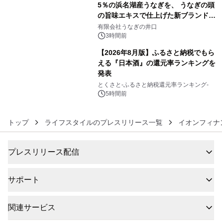
5％の浜名湖産うなぎを、 うなぎの頭
の旨味エキスで仕上げた新ブランド
5
「井口の誉」誕生
有限会社うなぎの井口
3時間前
【2026年8月版】ふるさと納税でもら
える『日本酒』の還元率ランキングを
発表
6
とくさと-ふるさと納税還元率ランキング-
5時間前
トップ
ライフスタイルのプレスリリース一覧
イオンフィナ
プレスリリース配信
サポート
関連サービス