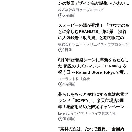
ンの秋田デザイン缶が誕生 ～かわいい
1
秋田犬の子犬と秋田の四季と名所を巡
株式会社秋田ケーブルテレビ
るパッケージ～ 9月1日(火)秋田県内で
5時間前
販売開始
スヌーピーの湯が登場！ 「サウナのあ
とに楽しむPEANUTS」第2弾 渋谷
の人気銭湯「改良湯」と期間限定のコ
2
ラボレーション サウナイキタイコラ
株式会社ソニー・クリエイティブプロダクツ
ボグッズも発売決定！
1日前
8月8日は音楽シーンに革新をもたらし
た 伝説のリズムマシン「TR-808」を
祝う日 ～Roland Store Tokyoで実機
3
を展示しての 記念キャンペーンを開
ローランド株式会社
催 英国ラジオ「NTS」の 特別プログ
4時間前
ラムや、「TR-808」を愛する伝説的
暮らしをもっと便利にする生活家電ブ
アーティストを フィーチャーしたアニ
ランド「SOPPY」、楽天市場店5周
メーションを公開～
年！感謝を込めた限定キャンペーンを
4
8月10日より開催
LivelyLifeライブリーライフ株式会社
5時間前
“素材の次は、たれで勝負。”全国約