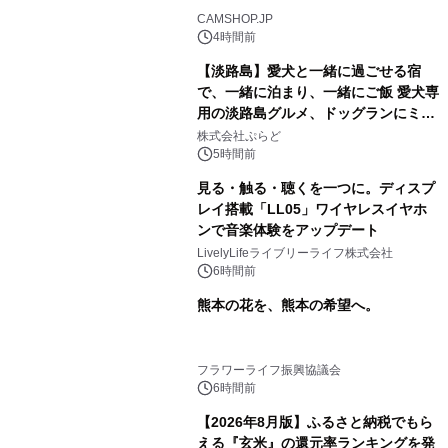
CAMSHOP.JP
4時間前
【淡路島】愛犬と一緒に過ごせる宿
で、一緒に泊まり、一緒にご飯 愛犬専
用の淡路島グルメ、ドッグランにミニ
プール グランピングとトレーラーハウ
株式会社ぷらど
スの2施設で
5時間前
見る・触る・聴くを一つに。ディスプ
レイ搭載「LL05」ワイヤレスイヤホ
ンで音楽体験をアップデート
LivelyLifeライブリーライフ株式会社
6時間前
熊本の花を、熊本の希望へ。
フラワーライフ振興協議会
6時間前
【2026年8月版】ふるさと納税でもら
える『玄米』の還元率ランキングを発