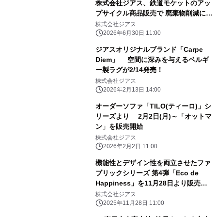
株式会社ジアス、鉄道モケットのアッ
プサイクル商品販売で 廃棄物削減に大
きく貢献
株式会社ジアス
2026年6月30日 11:00
ジアスオリジナルブランド「Carpe
Diem」 空間に深みを与えるベルギ
ー製ラグが2/14発売！
株式会社ジアス
2026年2月13日 14:00
オーダーソファ「TILO(ティーロ)」シ
リーズより 2月2日(月)～「オットマ
ン」を販売開始
株式会社ジアス
2026年2月2日 11:00
機能性とデザイン性を両立させたファ
ブリックシリーズ 第4弾「Eco de
Happiness」を11月28日より販売開
始！
株式会社ジアス
2025年11月28日 11:00