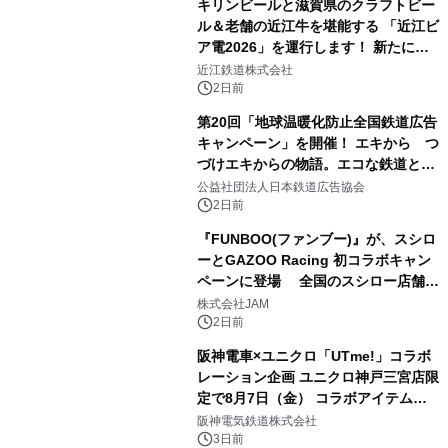
キリンビールと滋賀県のクラフトビー
ル＆老舗の近江牛を堪能する 「近江ビ
ア電2026」を運行します！ 新たに
「長濱浪漫ビール」が参加！キリン一
近江鉄道株式会社
番搾り飲み放題が復活！
2日前
第20回「地球温暖化防止全国鉄道広告
キャンペーン」を開催！ エキから つ
づけエキからの物語。エコな鉄道とと
もに。
公益社団法人日本鉄道広告協会
2日前
『FUNBOO(ファンブー)』が、スシロ
ーとGAZOO Racing 初コラボキャン
ペーンに登場 全国のスシロー店舗で
GR 4車種の FUNBOO(ミニカー)付き
株式会社JAM
メニューが展開されます
2日前
阪神電車×ユニクロ「UTme!」コラボ
レーション企画 ユニクロ神戸三宮店限
定で8月7日（金） コラボアイテムが
発売決定！
阪神電気鉄道株式会社
3日前