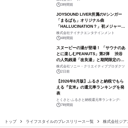
3時間前
JOYSOUND LIVER所属のVシンガー
「まるぱも」オリジナル曲
「HALLUCINATION？」初メジャー配
4
信リリース決定！
株式会社テイチクエンタテインメント
4時間前
スヌーピーの湯が登場！ 「サウナのあ
とに楽しむPEANUTS」第2弾 渋谷
の人気銭湯「改良湯」と期間限定のコ
5
ラボレーション サウナイキタイコラ
株式会社ソニー・クリエイティブプロダクツ
ボグッズも発売決定！
2日前
【2026年8月版】ふるさと納税でもら
える『玄米』の還元率ランキングを発
表
6
とくさと-ふるさと納税還元率ランキング-
7時間前
トップ
ライフスタイルのプレスリリース一覧
株式会社ジア