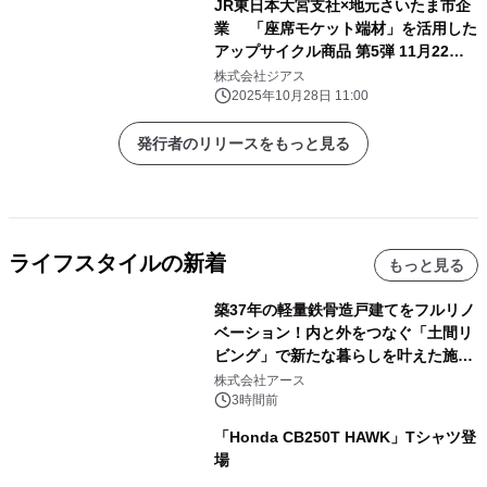
JR東日本大宮支社×地元さいたま市企
業 「座席モケット端材」を活用した
アップサイクル商品 第5弾 11月22日
より「GENERAL STORE RAILYARD
株式会社ジアス
大宮」で販売！
2025年10月28日 11:00
発行者のリリースをもっと見る
ライフスタイルの新着
もっと見る
築37年の軽量鉄骨造戸建てをフルリノ
ベーション！内と外をつなぐ「土間リ
ビング」で新たな暮らしを叶えた施工
事例を株式会社アースが公開
株式会社アース
3時間前
「Honda CB250T HAWK」Tシャツ登
場