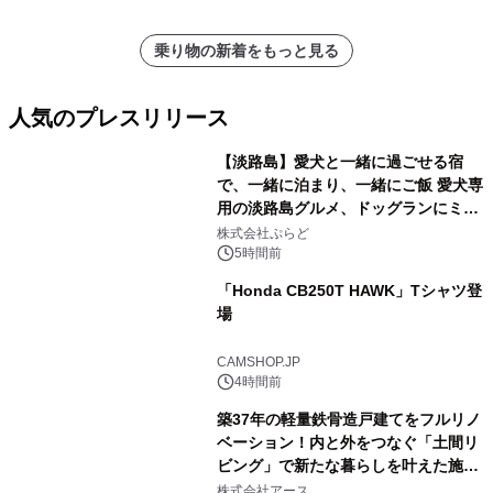
乗り物の新着をもっと見る
人気のプレスリリース
【淡路島】愛犬と一緒に過ごせる宿
で、一緒に泊まり、一緒にご飯 愛犬専
用の淡路島グルメ、ドッグランにミニ
1
プール グランピングとトレーラーハウ
株式会社ぷらど
スの2施設で
5時間前
「Honda CB250T HAWK」Tシャツ登
場
2
CAMSHOP.JP
4時間前
築37年の軽量鉄骨造戸建てをフルリノ
ベーション！内と外をつなぐ「土間リ
ビング」で新たな暮らしを叶えた施工
3
事例を株式会社アースが公開
株式会社アース