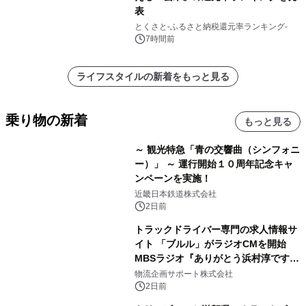
表
とくさと-ふるさと納税還元率ランキング-
7時間前
ライフスタイルの新着をもっと見る
乗り物の新着
もっと見る
～ 観光特急「青の交響曲（シンフォニ
ー）」 ～ 運行開始１０周年記念キャ
ンペーンを実施！
近畿日本鉄道株式会社
2日前
トラックドライバー専門の求人情報サ
イト 「ブルル」がラジオCMを開始
MBSラジオ『ありがとう浜村淳です』
にて8月1日(土)より
物流企画サポート株式会社
2日前