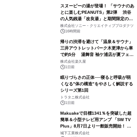
スヌーピーの湯が登場！ 「サウナのあ
とに楽しむPEANUTS」第2弾 渋谷
の人気銭湯「改良湯」と期間限定のコ
1
ラボレーション サウナイキタイコラ
株式会社ソニー・クリエイティブプロダクツ
ボグッズも発売決定！
16時間前
帰りの渋滞を避けて「温泉＆サウナ」
三井アウトレットパーク木更津から車
で約5分 湯舞音 袖ケ浦店が夏フェア
2
メニューを提供
株式会社楽久屋
1日前
眠りづらさの正体──寝ると呼吸が弱
くなる"体の構造"をやさしく解説する
シリーズ第1回
3
トラタニ株式会社
1日前
Makuakeで目標1341％を突破した超
簡単＆小型テレビ用アンプ 「SW TV
Plus」8月7日より一般販売開始！ ケ
4
ーブル1本つなぐだけ、テレビの音が
城下工業株式会社