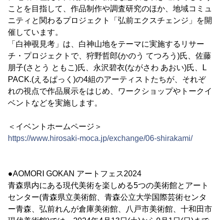
ことを目指して、作品制作や調査研究のほか、地域コミュ
ニティと関わるプロジェクト「弘前エクスチェンジ」を開
催しています。
「白神覗見考」は、白神山地をテーマに実施するリサー
チ・プロジェクトで、狩野哲郎(かのう てつろう)氏、佐藤
朋子(さとう ともこ)氏、永沢碧衣(ながさわ あおい)氏、L
PACK.(えるぱっく)の4組のアーティストたちが、それぞ
れの視点で作品展示をはじめ、ワークショップやトークイ
ベントなどを実施します。
＜イベントホームページ＞
https://www.hirosaki-moca.jp/exchange/06-shirakami/
●AOMORI GOKAN アートフェス2024
青森県内にある現代美術を楽しめる5つの美術館とアート
センター(青森県立美術館、青森公立大学国際芸術センタ
ー青森、弘前れんが倉庫美術館、八戸市美術館、十和田市