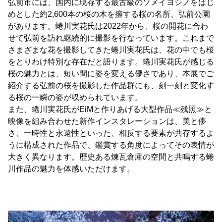
弘前市には、国内に現存する最古級のソメイヨシノをはじ
めとした約2,600本の桜の木を擁する桜の名所、弘前公園
があります。蜷川実花氏は2022年から、桜の開花に合わ
せて弘前を訪れ継続的に撮影を行なっています。これまで
さまざまな花を撮影してきた蜷川実花氏は、花の中でも桜
をとりわけ特別な存在だと語ります。蜷川実花氏が感じる
桜の魅力とは、短い間に姿を変える儚さであり、本展でご
紹介する弘前の桜を撮影した作品群にも、刻一刻と変化す
る桜の一瞬の姿が収められています。
また、蜷川実花氏がEiMと作りあげる大型作品≪残照≫と
映像を組み合わせた新作インスタレーションは、美と儚
さ、一時性と永遠性といった、相反する要素が共存するよ
うに構成された作品で、鑑賞する角度によってその表情が
大きく異なります。歴史ある煉瓦倉庫の空間と共鳴する蜷
川作品の魅力を体感いただけます。