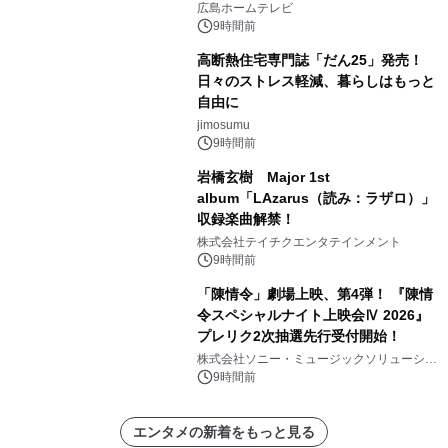
広島ホームテレビ
9時間前
高断熱住宅専門誌「だん25」発売！
日々のストレス軽減、暮らしはもっと
自由に
jimosumu
9時間前
岩橋玄樹 Major 1st
album「LAzarus（読み：ラザロ）」
収録楽曲解禁！
株式会社テイチクエンタテインメント
9時間前
「陳情令」劇場上映、第4弾！ 『陳情
令スペシャルナイト上映会Ⅳ 2026』
プレリク2次抽選先行受付開始！
株式会社ソニー・ミュージックソリューショ
ンズ
9時間前
エンタメの新着をもっと見る