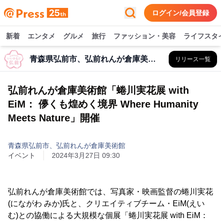
ログイン/会員登録
新着
エンタメ
グルメ
旅行
ファッション・美容
ライフスタ
青森県弘前市、弘前れんが倉庫美術館
リリース一覧
弘前れんが倉庫美術館「蜷川実花展 with
EiM： 儚くも煌めく境界 Where Humanity
Meets Nature」開催
青森県弘前市、弘前れんが倉庫美術館
イベント
2024年3月27日 09:30
弘前れんが倉庫美術館では、写真家・映画監督の蜷川実花
(にながわ みか)氏と、クリエイティブチーム・EiM(えい
む)との協働による大規模な個展「蜷川実花展 with EiM：