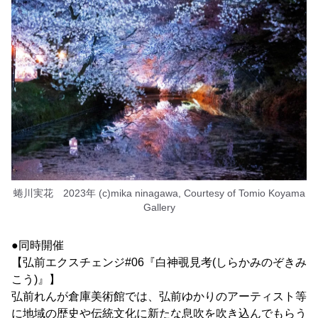
蜷川実花 2023年 (c)mika ninagawa, Courtesy of Tomio Koyama
Gallery
●同時開催
【弘前エクスチェンジ#06『白神覗見考(しらかみのぞきみ
こう)』】
弘前れんが倉庫美術館では、弘前ゆかりのアーティスト等
に地域の歴史や伝統文化に新たな息吹を吹き込んでもらう