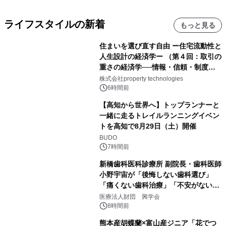
ライフスタイルの新着
もっと見る
住まいを選び直す自由 ー住宅流動性と
人生設計の経済学ー （第４回：取引の
重さの経済学──情報・信頼・制度を
PropTechはどう組み替えるか）｜
株式会社property technologies
PropTech-Lab
6時間前
【高知から世界へ】トップランナーと
一緒に走るトレイルランニングイベン
トを高知で8月29日（土）開催
BUDO
7時間前
新橋歯科医科診療所 副院長・歯科医師
小野宇宙が「後悔しない歯科選び」
「痛くない歯科治療」「不安がない治
療計画」をテーマに専門監修
医療法人財団 興学会
8時間前
熊本産胡蝶蘭×富山産ジニア「花でつ