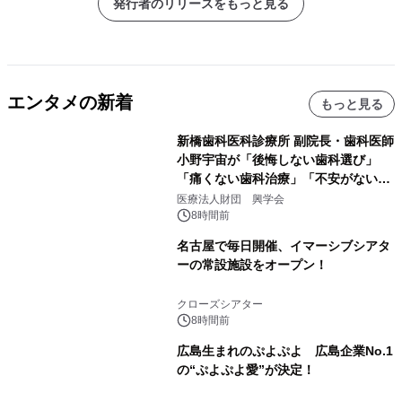
発行者のリリースをもっと見る
エンタメの新着
もっと見る
新橋歯科医科診療所 副院長・歯科医師
小野宇宙が「後悔しない歯科選び」
「痛くない歯科治療」「不安がない治
療計画」をテーマに専門監修
医療法人財団 興学会
8時間前
名古屋で毎日開催、イマーシブシアタ
ーの常設施設をオープン！
クローズシアター
8時間前
広島生まれのぷよぷよ 広島企業No.1
の“ぷよぷよ愛”が決定！