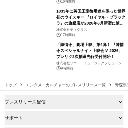
ぐっと豊かに
16時間前
1833年に英国王室御用達を賜った世界
初のウイスキー 『ロイヤル・ブラック
ラ』の旗艦店が2026年6月新宿に誕
5
生 バカルディ ジャパンと連携した
株式会社ティグリス
没入型バー「BAR Arca」
17時間前
「陳情令」劇場上映、第4弾！ 『陳情
令スペシャルナイト上映会Ⅳ 2026』
プレリク2次抽選先行受付開始！
6
株式会社ソニー・ミュージックソリューショ
ンズ
9時間前
トップ
エンタメ・カルチャーのプレスリリース一覧
青森県
プレスリリース配信
サポート