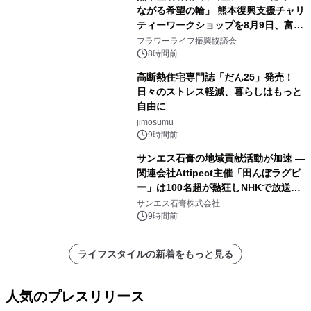
ながる希望の輪」 熊本復興支援チャリ
ティーワークショップを8月9日、富
山・射水で開催
フラワーライフ振興協議会
8時間前
高断熱住宅専門誌「だん25」発売！
日々のストレス軽減、暮らしはもっと
自由に
jimosumu
9時間前
サンエス石膏の地域貢献活動が加速 ―
関連会社Attipect主催「田んぼラグビ
ー」は100名超が熱狂しNHKで放送さ
れました。
サンエス石膏株式会社
9時間前
ライフスタイルの新着をもっと見る
人気のプレスリリース