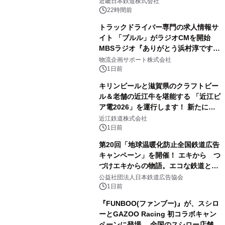
近畿日本鉄道株式会社
22時間前
トラックドライバー専門の求人情報サ
イト 「ブルル」がラジオCMを開始
MBSラジオ『ありがとう浜村淳です』
にて8月1日(土)より
物流企画サポート株式会社
1日前
キリンビールと滋賀県のクラフトビー
ル＆老舗の近江牛を堪能する 「近江ビ
ア電2026」を運行します！ 新たに
「長濱浪漫ビール」が参加！キリン一
近江鉄道株式会社
番搾り飲み放題が復活！
1日前
第20回「地球温暖化防止全国鉄道広告
キャンペーン」を開催！ エキから つ
づけエキからの物語。エコな鉄道とと
もに。
公益社団法人日本鉄道広告協会
1日前
『FUNBOO(ファンブー)』が、スシロ
ーとGAZOO Racing 初コラボキャン
ペーンに登場 全国のスシロー店舗で