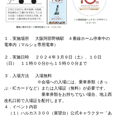
１．実施場所 大阪阿部野橋駅 ４番線ホーム停車中の
電車内（マルシェ専用電車）
２．実施日時 ２０２４年３月９日（土）、１０日
（日） １１時００分から１５時００分まで
３．入場方法 入場無料
※会場への入場には、乗車券類（きっ
ぷ・ICカードなど）または入場証（無料）が必要です。
乗車券類をお持ちでない場合、地上西
改札口前で入場証を配付します。
４．イベント内容
（１）ハルカス３００（展望台）公式キャラクター「あ