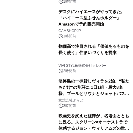
苑 別邸ふうか」ー
1時間前
デスクにハイエースがやってきた。
「ハイエース型ふせんホルダー」
Amazonで予約販売開始
CAMSHOP.JP
1時間前
物価高で注目される「価値あるものを
長く使う」住まいづくりを提案
VIVI STYLE/株式会社クレバー
2時間前
淡路島の一棟貸しヴィラを2泊、"私た
ちだけ"の別荘に 1日1組・最大8名
様、プールとサウナとジェットバス付
きで Villa Mon Temps AWAJIの連泊
株式会社ぷらど
素泊りプラン
2時間前
映画史を変えた旋律が、名場面ととも
に甦る。スクリーン×オーケストラで
体感するジョン・ウィリアムズの世