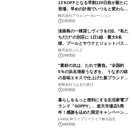
13％OFFとなる早割120日前が新たに
登場。早めの計画でいつもと変わらぬ
大人の冬旅を。ー夕日ヶ浦温泉「佳松
株式会社アウルコーポレーション
苑 別邸ふうか」ー
1時間前
淡路島の一棟貸しヴィラを2泊、"私た
ちだけ"の別荘に 1日1組・最大8名
様、プールとサウナとジェットバス付
きで Villa Mon Temps AWAJIの連泊
株式会社ぷらど
素泊りプラン
2時間前
“素材の次は、たれで勝負。”全国約
5％の浜名湖産うなぎを、 うなぎの頭
の旨味エキスで仕上げた新ブランド
「井口の誉」誕生
有限会社うなぎの井口
2時間前
暮らしをもっと便利にする生活家電ブ
ランド「SOPPY」、楽天市場店5周
年！感謝を込めた限定キャンペーンを
8月10日より開催
LivelyLifeライブリーライフ株式会社
4時間前