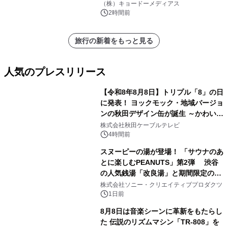
界。ジョン・ウィリアムズ：シネマ・
（株）キョードーメディアス
スペクタキュラー・コンサート 開催決
2時間前
定！
旅行の新着をもっと見る
人気のプレスリリース
【令和8年8月8日】トリプル「8」の日
に発表！ ヨックモック・地域バージョ
ンの秋田デザイン缶が誕生 ～かわいい
1
秋田犬の子犬と秋田の四季と名所を巡
株式会社秋田ケーブルテレビ
るパッケージ～ 9月1日(火)秋田県内で
4時間前
販売開始
スヌーピーの湯が登場！ 「サウナのあ
とに楽しむPEANUTS」第2弾 渋谷
の人気銭湯「改良湯」と期間限定のコ
2
ラボレーション サウナイキタイコラ
株式会社ソニー・クリエイティブプロダクツ
ボグッズも発売決定！
1日前
8月8日は音楽シーンに革新をもたらし
た 伝説のリズムマシン「TR-808」を