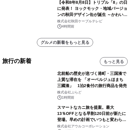
【令和8年8月8日】トリプル「8」の日
に発表！ ヨックモック・地域バージョ
ンの秋田デザイン缶が誕生 ～かわいい
秋田犬の子犬と秋田の四季と名所を巡
株式会社秋田ケーブルテレビ
るパッケージ～ 9月1日(火)秋田県内で
4時間前
販売開始
グルメの新着をもっと見る
旅行の新着
もっと見る
北前船の歴史が息づく港町・三国湊で
上質な滞在を 「オーベルジュほまち
三國湊」 1泊2食付の旅行商品を発売
株式会社ぷらど
1時間前
スマートなカニ旅を提案。最大
13％OFFとなる早割120日前が新たに
登場。早めの計画でいつもと変わらぬ
大人の冬旅を。ー夕日ヶ浦温泉「佳松
株式会社アウルコーポレーション