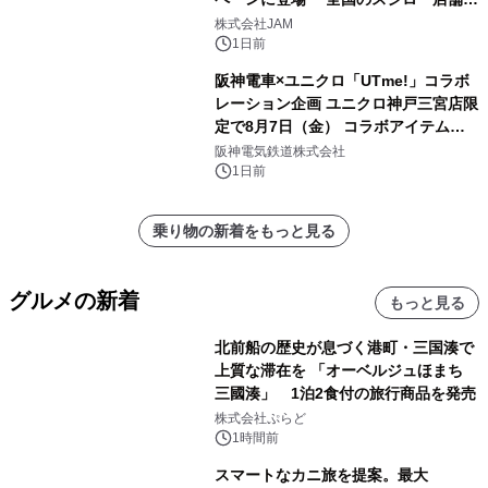
GR 4車種の FUNBOO(ミニカー)付き
株式会社JAM
メニューが展開されます
1日前
阪神電車×ユニクロ「UTme!」コラボ
レーション企画 ユニクロ神戸三宮店限
定で8月7日（金） コラボアイテムが
発売決定！
阪神電気鉄道株式会社
1日前
乗り物の新着をもっと見る
グルメの新着
もっと見る
北前船の歴史が息づく港町・三国湊で
上質な滞在を 「オーベルジュほまち
三國湊」 1泊2食付の旅行商品を発売
株式会社ぷらど
1時間前
スマートなカニ旅を提案。最大