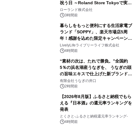
祝う日 ～Roland Store Tokyoで実機
3
を展示しての 記念キャンペーンを開
ローランド株式会社
催 英国ラジオ「NTS」の 特別プログ
3時間前
ラムや、「TR-808」を愛する伝説的
暮らしをもっと便利にする生活家電ブ
アーティストを フィーチャーしたアニ
ランド「SOPPY」、楽天市場店5周
メーションを公開～
年！感謝を込めた限定キャンペーンを
4
8月10日より開催
LivelyLifeライブリーライフ株式会社
4時間前
“素材の次は、たれで勝負。”全国約
5％の浜名湖産うなぎを、 うなぎの頭
の旨味エキスで仕上げた新ブランド
5
「井口の誉」誕生
有限会社うなぎの井口
2時間前
【2026年8月版】ふるさと納税でもら
える『日本酒』の還元率ランキングを
発表
6
とくさと-ふるさと納税還元率ランキング-
4時間前