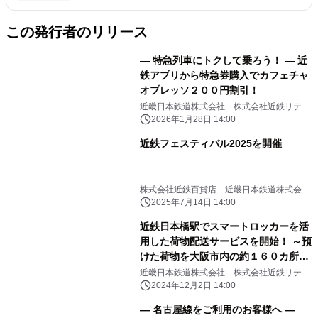
この発行者のリリース
― 特急列車にトクして乗ろう！ ― 近
鉄アプリから特急券購入でカフェチャ
オプレッソ２００円割引！
近畿日本鉄道株式会社 株式会社近鉄リテー
リング
2026年1月28日 14:00
近鉄フェスティバル2025を開催
株式会社近鉄百貨店 近畿日本鉄道株式会
社 株式会社近鉄リテーリング 奈良交通株
2025年7月14日 14:00
式会社 近鉄車両エンジニアリング株式会社
近鉄日本橋駅でスマートロッカーを活
用した荷物配送サービスを開始！ ～預
けた荷物を大阪市内の約１６０カ所か
ら選択した宿泊先のホテルで受け取り
近畿日本鉄道株式会社 株式会社近鉄リテー
リング
～
2024年12月2日 14:00
― 名古屋線をご利用のお客様へ ―