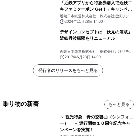
「近鉄アプリから特急券購入で近鉄エ
キファミクーポン Get！」キャンペー
ンを実施
近畿日本鉄道株式会社 株式会社近鉄リテー
リング
2024年11月28日 14:00
デザインコンセプトは「伏見の酒蔵」
近鉄丹波橋駅をリニューアル
近畿日本鉄道株式会社 株式会社近鉄リテー
リング
2017年6月23日 14:00
発行者のリリースをもっと見る
乗り物の新着
もっと見る
～ 観光特急「青の交響曲（シンフォニ
ー）」 ～ 運行開始１０周年記念キャ
ンペーンを実施！