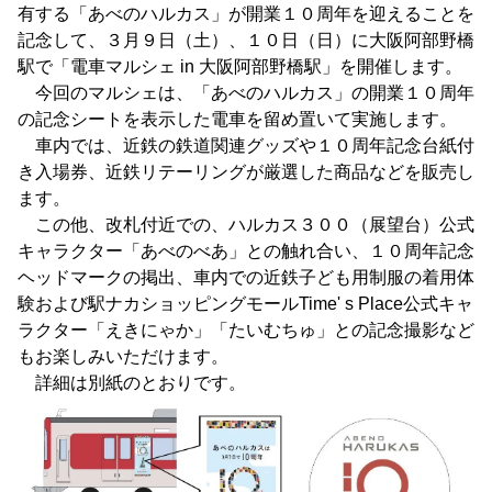
有する「あべのハルカス」が開業１０周年を迎えることを
記念して、３月９日（土）、１０日（日）に大阪阿部野橋
駅で「電車マルシェ in 大阪阿部野橋駅」を開催します。
今回のマルシェは、「あべのハルカス」の開業１０周年
の記念シートを表示した電車を留め置いて実施します。
車内では、近鉄の鉄道関連グッズや１０周年記念台紙付
き入場券、近鉄リテーリングが厳選した商品などを販売し
ます。
この他、改札付近での、ハルカス３００（展望台）公式
キャラクター「あべのべあ」との触れ合い、１０周年記念
ヘッドマークの掲出、車内での近鉄子ども用制服の着用体
験および駅ナカショッピングモールTime' s Place公式キャ
ラクター「えきにゃか」「たいむちゅ」との記念撮影など
もお楽しみいただけます。
詳細は別紙のとおりです。