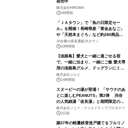
発売中
2
株式会社HIROWA
1時間前
「ＪＡタウン」で「魚の日限定セー
ル」を開催！長崎県産「黄金あなご」
や「天然本まぐろ」など約280商品を
3
販売！～毎月１０日の定例企画～
JA全農の産直通販JAタウン
10時間前
【淡路島】愛犬と一緒に過ごせる宿
で、一緒に泊まり、一緒にご飯 愛犬専
用の淡路島グルメ、ドッグランにミニ
4
プール グランピングとトレーラーハウ
株式会社ぷらど
スの2施設で
14時間前
スヌーピーの湯が登場！ 「サウナのあ
とに楽しむPEANUTS」第2弾 渋谷
の人気銭湯「改良湯」と期間限定のコ
5
ラボレーション サウナイキタイコラ
株式会社ソニー・クリエイティブプロダクツ
ボグッズも発売決定！
2日前
築37年の軽量鉄骨造戸建てをフルリノ