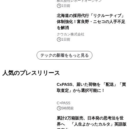
センター・高速光通信需要が成長を加
株式会社レポートオーシャン
速
1日前
北海道の採用代行「リクルーティブ」
体制強化！富良野・ニセコの人手不足
を解消
クウカン株式会社
1日前
テックの新着をもっと見る
人気のプレスリリース
CxPASS、届いた荷物を 「配送」「買
取査定」から選択可能に！
1
C×PASS
5時間前
累計2万箱販売、日本発の思考法を世
界へ 「人生よかったカルタ」英語版