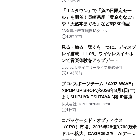
5時間前
「ＪＡタウン」で「魚の日限定セー
ル」を開催！長崎県産「黄金あなご」
や「天然本まぐろ」など約280商品を
販売！～毎月１０日の定例企画～
JA全農の産直通販JAタウン
10時間前
見る・触る・聴くを一つに。ディスプ
レイ搭載「LL05」ワイヤレスイヤホ
ンで音楽体験をアップデート
LivelyLifeライブリーライフ株式会社
16時間前
プロeスポーツチーム『AXIZ WAVE』
のPOP UP SHOPが2026年8月1日(土)
よりSHIBUYA TSUTAYA 6階 IP書店で
開催決定！！
株式会社ClaN Entertainment
1日前
コパッケージド・オプティクス
（CPO）市場、2035年28億8,700万米
ドルへ拡大、CAGR36.2％｜AIデータ