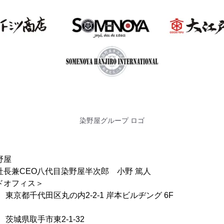
染野屋グループ ロゴ
野屋
社長兼CEO八代目染野屋半次郎 小野 篤人
ドオフィス＞
京都千代田区丸の内2-2-1 岸本ビルヂング 6F
城県取手市東2-1-32