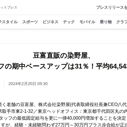
プレスリリース
アットプレス
フスタイル
スポーツ
ビジネス
テック
モバイル
乗り物
クラ
豆富直販の染野屋、
の期中ベースアップは31％！平均64,5
2024年2月20日 09:30
ら続く老舗の豆富屋、株式会社染野屋(代表取締役社長兼CEO八
取手市東2-1-32／東京ヘッドオフィス：東京都千代田区丸の内2-2
タッフの最低固定給与を更に一律40,000円増加することを決
すが、経験・未経験問わず27万円～30万円プラス歩合給が正