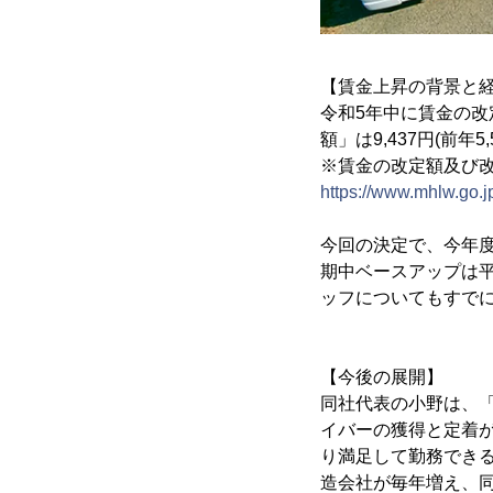
【賃金上昇の背景と
令和5年中に賃金の
額」は9,437円(前年
※賃金の改定額及び改
https://www.mhlw.go.jp/
今回の決定で、今年度
期中ベースアップは平
ッフについてもすで
【今後の展開】
同社代表の小野は、
イバーの獲得と定着
り満足して勤務できる
造会社が毎年増え、