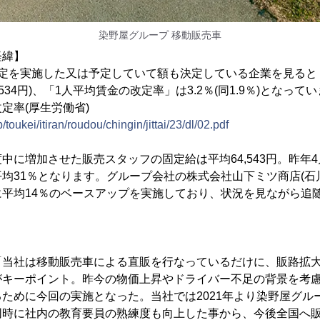
染野屋グループ 移動販売車
経緯】
改定を実施した又は予定していて額も決定している企業を見ると
5,534円)、「1人平均賃金の改定率」は3.2％(同1.9％)となって
定率(厚生労働省)
toukei/itiran/roudou/chingin/jittai/23/dl/02.pdf
中に増加させた販売スタッフの固定給は平均64,543円。昨年
均31％となります。グループ会社の株式会社山下ミツ商店(石
に平均14％のベースアップを実施しており、状況を見ながら追
「当社は移動販売車による直販を行なっているだけに、販路拡
がキーポイント。昨今の物価上昇やドライバー不足の背景を考
ために今回の実施となった。当社では2021年より染野屋グル
同時に社内の教育要員の熟練度も向上した事から、今後全国へ