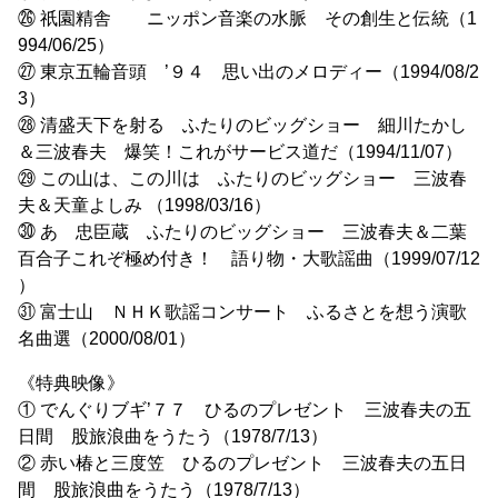
㉖ 祇園精舎 ニッポン音楽の水脈 その創生と伝統（1
994/06/25）
㉗ 東京五輪音頭 ’９４ 思い出のメロディー（1994/08/2
3）
㉘ 清盛天下を射る ふたりのビッグショー 細川たかし
＆三波春夫 爆笑！これがサービス道だ（1994/11/07）
㉙ この山は、この川は ふたりのビッグショー 三波春
夫＆天童よしみ （1998/03/16）
㉚ あゝ忠臣蔵 ふたりのビッグショー 三波春夫＆二葉
百合子これぞ極め付き！ 語り物・大歌謡曲（1999/07/12
）
㉛ 富士山 ＮＨＫ歌謡コンサート ふるさとを想う演歌
名曲選（2000/08/01）
《特典映像》
① でんぐりブギ’７７ ひるのプレゼント 三波春夫の五
日間 股旅浪曲をうたう（1978/7/13）
② 赤い椿と三度笠 ひるのプレゼント 三波春夫の五日
間 股旅浪曲をうたう（1978/7/13）