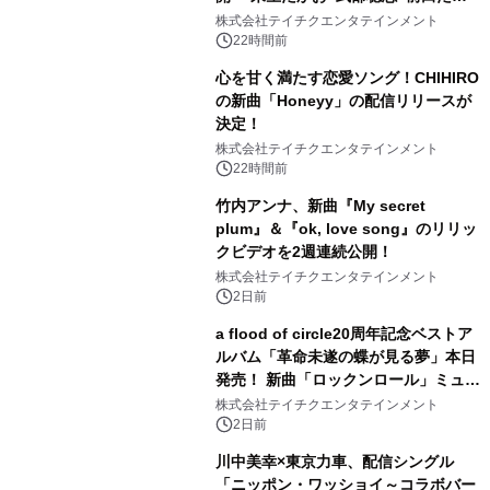
ひろの豪華タッグ
株式会社テイチクエンタテインメント
22時間前
心を甘く満たす恋愛ソング！CHIHIRO
の新曲「Honeyy」の配信リリースが
決定！
株式会社テイチクエンタテインメント
22時間前
竹内アンナ、新曲『My secret
plum』＆『ok, love song』のリリッ
クビデオを2週連続公開！
株式会社テイチクエンタテインメント
2日前
a flood of circle20周年記念ベストア
ルバム「革命未遂の蝶が見る夢」本日
発売！ 新曲「ロックンロール」ミュー
ジックビデオ公開
株式会社テイチクエンタテインメント
2日前
川中美幸×東京力車、配信シングル
「ニッポン・ワッショイ～コラボバー