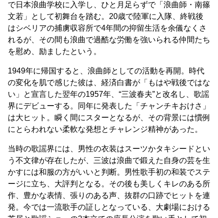
で日本浪曲学校に入学し、ひと月足らずで「浪曲師・南篠
文若」として初舞台を踏む。20歳で陸軍に入隊、終戦後
はシベリアの捕虜収容所で4年間の抑留生活を余儀なくさ
れるが、その間も浪曲で過酷な労働を強いられる仲間たち
を慰め、励ましたという。
1949年に帰国すると、浪曲師としての活動を再開。時代
の変化を肌で感じた彼は、経済白書が「もはや戦後ではな
い」と宣言した翌年の1957年、“三波春夫”と改名し、歌謡
界にデビューする。同年に発表した「チャンチキおけさ」
は大ヒット。瞬く間にスターとなるが、その背景には慣例
にとらわれない柔軟な発想とチャレンジ精神があった。
当時の歌謡界には、男性の衣装はスーツかタキシードとい
う不文律が存在したが、三波は浪曲で鍛えた自身の芸を生
かすには和服の方がいいと判断。男性歌手初の和装でステ
ージに立ち、大評判となる。その後も美しくキレのある所
作、豊かな表情、張りのある声、抜群の口跡でヒットを連
発。今では一流歌手の証しとなっている、大劇場における