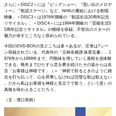
さらに＜DISC2＞には『ビッグショー』『思い出のメロデ
ィー』『歌謡ステージ』など、NHKの番組における歌唱
映像、＜DISC3＞は1976年開催の『歌謡生活20周年記念
リサイタル』、＜DISC4＞には1994年開催の『芸能生活5
5周年記念リサイタル』の模様を収録。不世出のスターの
魅力が余すところなく収められている。
今回のDVD-BOXの見どころは多々あるが、圧巻は7シー
ン収録されている、代表作の「元禄名槍譜 俵星玄蕃」。1
976年から1999年まで、円熟味を増していく過程を追体験
できる。晩年までひたすら芸を磨き続けたその姿からは名
言「お客様は神様です」（＝「神前で祈るときのように雑
念を打ち払って、心を昇華しなければ完璧な歌は歌えない
。だから私はお客様を神様と見立てて歌う」という意）の
真髄を味わえることだろう。
（文：濱口英樹）