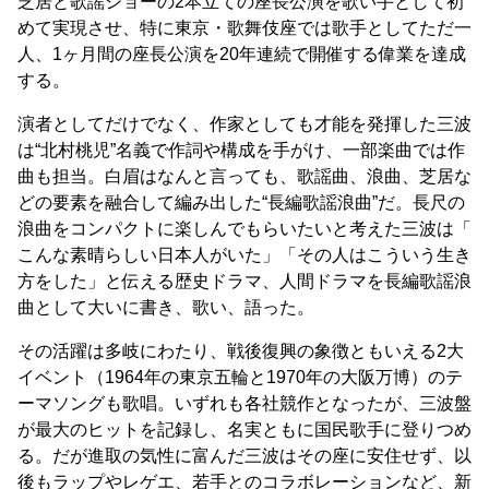
芝居と歌謡ショーの2本立ての座長公演を歌い手として初
めて実現させ、特に東京・歌舞伎座では歌手としてただ一
人、1ヶ月間の座長公演を20年連続で開催する偉業を達成
する。
演者としてだけでなく、作家としても才能を発揮した三波
は“北村桃児”名義で作詞や構成を手がけ、一部楽曲では作
曲も担当。白眉はなんと言っても、歌謡曲、浪曲、芝居な
どの要素を融合して編み出した“長編歌謡浪曲”だ。長尺の
浪曲をコンパクトに楽しんでもらいたいと考えた三波は「
こんな素晴らしい日本人がいた」「その人はこういう生き
方をした」と伝える歴史ドラマ、人間ドラマを長編歌謡浪
曲として大いに書き、歌い、語った。
その活躍は多岐にわたり、戦後復興の象徴ともいえる2大
イベント（1964年の東京五輪と1970年の大阪万博）のテ
ーマソングも歌唱。いずれも各社競作となったが、三波盤
が最大のヒットを記録し、名実ともに国民歌手に登りつめ
る。だが進取の気性に富んだ三波はその座に安住せず、以
後もラップやレゲエ、若手とのコラボレーションなど、新