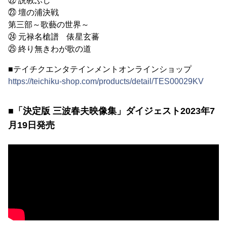
㉒ 説教ぶし
㉓ 壇の浦決戦
第三部～歌藝の世界～
㉔ 元禄名槍譜 俵星玄蕃
㉕ 終り無きわが歌の道
■テイチクエンタテインメントオンラインショップ
https://teichiku-shop.com/products/detail/TES00029KV
■「決定版 三波春夫映像集」ダイジェスト2023年7
月19日発売