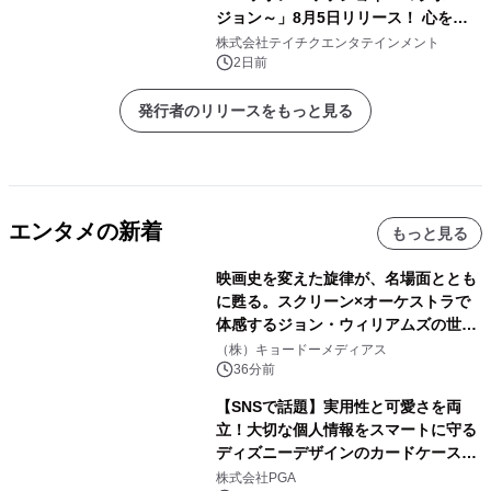
ジョン～」8月5日リリース！ 心をひ
とつに、歌の力で温かなエールを
株式会社テイチクエンタテインメント
2日前
発行者のリリースをもっと見る
エンタメの新着
もっと見る
映画史を変えた旋律が、名場面ととも
に甦る。スクリーン×オーケストラで
体感するジョン・ウィリアムズの世
界。ジョン・ウィリアムズ：シネマ・
（株）キョードーメディアス
スペクタキュラー・コンサート 開催決
36分前
定！
【SNSで話題】実用性と可愛さを両
立！大切な個人情報をスマートに守る
ディズニーデザインのカードケースを
株式会社PGAが8月7日発売
株式会社PGA