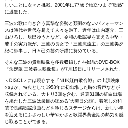
しいことに次々と挑戦。2001年に77歳で旅立つまで“歌藝”
に邁進した。
三波の歌に向き合う真摯な姿勢と類例のないパフォーマン
スは時代や世代を超えて人々を魅了。近年は山内惠介、三
山ひろし、辰巳ゆうとなど、令和の歌謡界を支える中堅・
若手の実力派が、三波の長女で「三波流流主」の三波美夕
紀に師事し、日々己の芸の研鑚に努めている。
そんな三波の貴重映像を多数収録した4枚組のDVD-BOX
『決定版 三波春夫映像集』が7月19日にリリースされた。
＜DISC1＞には現存する『NHK紅白歌合戦』の出演映像
のほか、特典として1958年に初出場した時の音声などが
収録されている。大トリ3回を含む、通算31回の紅白出場
を果たした三波は衆目の認める“大晦日の顔”。着流しの和
装で長編歌謡浪曲などを吟じるステージからは、新しい年
を迎えるにふさわしい華やかさと歌謡界黄金期の熱気を感
じ取ることができる。