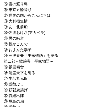
⑤ 雪の渡り鳥
⑥ 東京五輪音頭
⑦ 世界の国からこんにちは
⑧ 大利根無情
⑨ あゝ北前船
⑩ 佐渡おけさ(アカペラ)
⑪ 男の峠道
⑫ 櫓かこんで
⑬ おまんた囃子
⑭ 三波春夫「平家物語」を語る
第二部～歌絵巻 平家物語～
⑮ 祇園精舎
⑯ 清盛天下を射る
⑰ 牛若丸元服
⑱ 説教ぶし
⑲ 頼朝旗揚げ
⑳ 義経出陣
㉑ 屋島の扇