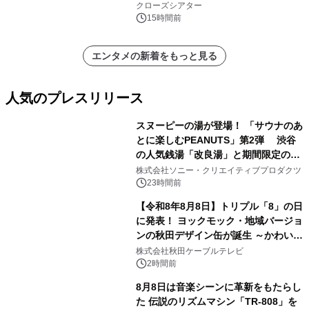
クローズシアター
15時間前
エンタメの新着をもっと見る
人気のプレスリリース
スヌーピーの湯が登場！ 「サウナのあ
とに楽しむPEANUTS」第2弾 渋谷
の人気銭湯「改良湯」と期間限定のコ
1
ラボレーション サウナイキタイコラ
株式会社ソニー・クリエイティブプロダクツ
ボグッズも発売決定！
23時間前
【令和8年8月8日】トリプル「8」の日
に発表！ ヨックモック・地域バージョ
ンの秋田デザイン缶が誕生 ～かわいい
2
秋田犬の子犬と秋田の四季と名所を巡
株式会社秋田ケーブルテレビ
るパッケージ～ 9月1日(火)秋田県内で
2時間前
販売開始
8月8日は音楽シーンに革新をもたらし
た 伝説のリズムマシン「TR-808」を