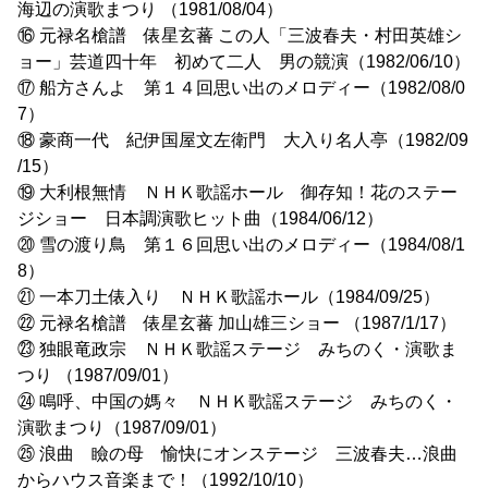
海辺の演歌まつり （1981/08/04）
⑯ 元禄名槍譜 俵星玄蕃 この人「三波春夫・村田英雄シ
ョー」芸道四十年 初めて二人 男の競演（1982/06/10）
⑰ 船方さんよ 第１４回思い出のメロディー（1982/08/0
7）
⑱ 豪商一代 紀伊国屋文左衛門 大入り名人亭（1982/09
/15）
⑲ 大利根無情 ＮＨＫ歌謡ホール 御存知！花のステー
ジショー 日本調演歌ヒット曲（1984/06/12）
⑳ 雪の渡り鳥 第１６回思い出のメロディー（1984/08/1
8）
㉑ 一本刀土俵入り ＮＨＫ歌謡ホール（1984/09/25）
㉒ 元禄名槍譜 俵星玄蕃 加山雄三ショー （1987/1/17）
㉓ 独眼竜政宗 ＮＨＫ歌謡ステージ みちのく・演歌ま
つり （1987/09/01）
㉔ 鳴呼、中国の媽々 ＮＨＫ歌謡ステージ みちのく・
演歌まつり（1987/09/01）
㉕ 浪曲 瞼の母 愉快にオンステージ 三波春夫…浪曲
からハウス音楽まで！（1992/10/10）