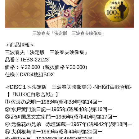
三波春夫「決定版 三波春夫映像集」
＜商品情報＞
三波春夫「決定版 三波春夫映像集」
品番：TEBS-22123
価格：￥22,000（税抜価格￥20,000）
仕様：DVD4枚組BOX
＜DISC１＞決定版 三波春夫映像集① -NHK紅白歌合戦-
【『NHK紅白歌合戦』】
① 佐渡の恋唄ー1963年(昭和38年)/第14回ー
② 水戸黄門旅日記ー1965年(昭和40年)/第16回ー
③ 紀伊国屋文左衛門ー1966年(昭和41年)/第17回ー
④ 元禄花の兄弟 赤垣源蔵ー1967年(昭和42年)/第18回ー
⑤ 大利根無情ー1969年(昭和44年)/第20回ー