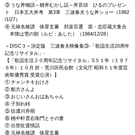
③ うな丼物語～鰻丼むかし話～丼音頭 ひるのプレゼン
ト 日本五大丼考 第3章 三波春夫うな丼ショー（1982
/1/27）
④ 元禄名槍譜 俵星玄蕃 邦楽百選 當・忠臣蔵大集合
本懐は雪の朝（ルビ：あした）（1984/12/28）
＜DISC３＞決定版 三波春夫映像集③-「歌謡生活20周年
記念リサイタル」-
【「歌謡生活２０周年記念リサイタル」S５１年（１９７
６年）１０月 於・荒川区民会館（文化庁 昭和５１年度芸
術祭優秀賞 受賞公演）】
① チャンチキおけさ
② 船方さんよ
③ おじいさんおばあちゃん
④ 子別れ峠
⑤ 信濃川舟唄
⑥ 桃中軒雲右衛門とその妻
⑦ 出世佐渡情話
⑧ 元禄名槍譜 俵星玄蕃