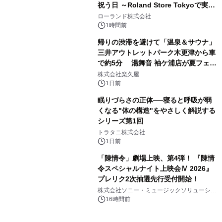
祝う日 ～Roland Store Tokyoで実機
3
を展示しての 記念キャンペーンを開
ローランド株式会社
催 英国ラジオ「NTS」の 特別プログ
1時間前
ラムや、「TR-808」を愛する伝説的
帰りの渋滞を避けて「温泉＆サウナ」
アーティストを フィーチャーしたアニ
三井アウトレットパーク木更津から車
メーションを公開～
で約5分 湯舞音 袖ケ浦店が夏フェア
4
メニューを提供
株式会社楽久屋
1日前
眠りづらさの正体──寝ると呼吸が弱
くなる"体の構造"をやさしく解説する
シリーズ第1回
5
トラタニ株式会社
1日前
「陳情令」劇場上映、第4弾！ 『陳情
令スペシャルナイト上映会Ⅳ 2026』
プレリク2次抽選先行受付開始！
6
株式会社ソニー・ミュージックソリューショ
ンズ
16時間前