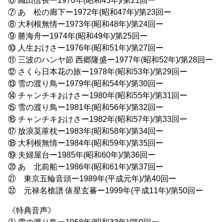
⑥ 織田信長ー1970年(昭和45年)/第21回ー
⑦ あゝ松の廊下ー1972年(昭和47年)/第23回ー
⑧ 大利根無情ー1973年(昭和48年)/第24回ー
⑨ 勝海舟ー1974年(昭和49年)/第25回ー
⑩ 人生おけさー1976年(昭和51年)/第27回ー
⑪ 三波のハンヤ節 西郷隆盛ー1977年(昭和52年)/第28回ー
⑫ さくら日本花の旅ー1978年(昭和53年)/第29回ー
⑬ 雪の渡り鳥ー1979年(昭和54年)/第30回ー
⑭ チャンチキおけさー1980年(昭和55年)/第31回ー
⑮ 雪の渡り鳥ー1981年(昭和56年)/第32回ー
⑯ チャンチキおけさー1982年(昭和57年)/第33回ー
⑰ 放浪茣蓙枕ー1983年(昭和58年)/第34回ー
⑱ 大利根無情ー1984年(昭和59年)/第35回ー
⑲ 夫婦屋台ー1985年(昭和60年)/第36回ー
⑳ あゝ北前船ー1986年(昭和61年)/第37回ー
㉑ 東京五輪音頭ー1989年(平成元年)/第40回ー
㉒ 元禄名槍譜 俵星玄蕃ー1999年(平成11年)/第50回ー
《特典音声》