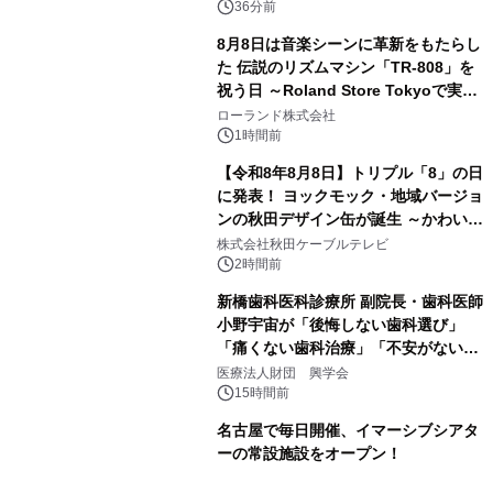
36分前
8月8日は音楽シーンに革新をもたらし
た 伝説のリズムマシン「TR-808」を
祝う日 ～Roland Store Tokyoで実機
を展示しての 記念キャンペーンを開
ローランド株式会社
催 英国ラジオ「NTS」の 特別プログ
1時間前
ラムや、「TR-808」を愛する伝説的
【令和8年8月8日】トリプル「8」の日
アーティストを フィーチャーしたアニ
に発表！ ヨックモック・地域バージョ
メーションを公開～
ンの秋田デザイン缶が誕生 ～かわいい
秋田犬の子犬と秋田の四季と名所を巡
株式会社秋田ケーブルテレビ
るパッケージ～ 9月1日(火)秋田県内で
2時間前
販売開始
新橋歯科医科診療所 副院長・歯科医師
小野宇宙が「後悔しない歯科選び」
「痛くない歯科治療」「不安がない治
療計画」をテーマに専門監修
医療法人財団 興学会
15時間前
名古屋で毎日開催、イマーシブシアタ
ーの常設施設をオープン！