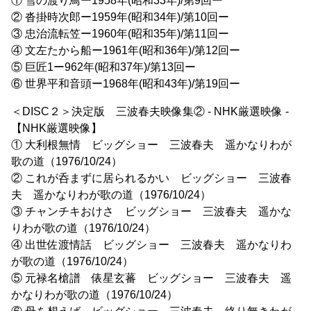
① 雪の渡り鳥ー1958年(昭和33年)/第9回ー
② 沓掛時次郎ー1959年(昭和34年)/第10回ー
③ 忠治流転笠ー1960年(昭和35年)/第11回ー
④ 文左たから船ー1961年(昭和36年)/第12回ー
⑤ 巨匠1ー962年(昭和37年)/第13回ー
⑥ 世界平和音頭ー1968年(昭和43年)/第19回ー
＜DISC２＞決定版 三波春夫映像集② - NHK厳選映像 -
【NHK厳選映像】
① 大利根無情 ビッグショー 三波春夫 遥かなりわが
歌の道（1976/10/24）
② これが呑まずに居られるかい ビッグショー 三波春
夫 遥かなりわが歌の道（1976/10/24）
③ チャンチキおけさ ビッグショー 三波春夫 遥かな
りわが歌の道（1976/10/24）
④ 出世佐渡情話 ビッグショー 三波春夫 遥かなりわ
が歌の道（1976/10/24）
⑤ 元禄名槍譜 俵星玄蕃 ビッグショー 三波春夫 遥
かなりわが歌の道（1976/10/24）