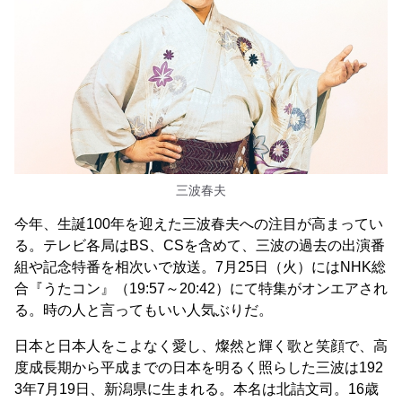
三波春夫
今年、生誕100年を迎えた三波春夫への注目が高まってい
る。テレビ各局はBS、CSを含めて、三波の過去の出演番
組や記念特番を相次いで放送。7月25日（火）にはNHK総
合『うたコン』（19:57～20:42）にて特集がオンエアされ
る。時の人と言ってもいい人気ぶりだ。
日本と日本人をこよなく愛し、燦然と輝く歌と笑顔で、高
度成長期から平成までの日本を明るく照らした三波は192
3年7月19日、新潟県に生まれる。本名は北詰文司。16歳