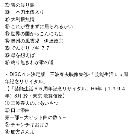
⑨ 雪の渡り鳥
⑩ 一本刀土俵入り
⑪ 大利根無情
⑫ これが呑まずに居られるかい
⑬ 世界の国からこんにちは
⑭ 奥州の風雲児 伊達政宗
⑮ でんぐりブギ’７７
⑯ 母を想えば
⑰ 終り無きわが歌の道
＜DISC４＞決定版 三波春夫映像集④-「芸能生活５５周
年記念リサイタル」-
【「芸能生活５５周年記念リサイタル」H6年（１９９４
年）8月 於・東京 歌舞伎座】
① 三波春夫のごあいさつ
② 口上浪曲
第一部～大ヒット曲の数々～
③ チャンチキおけさ
④ 船方さんよ