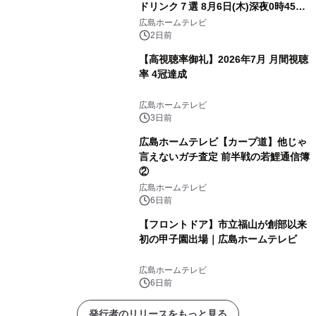
ドリンク７選 8月6日(木)深夜0時45分
放送
広島ホームテレビ
2日前
【高視聴率御礼】2026年7月 月間視聴
率 4冠達成
広島ホームテレビ
3日前
広島ホームテレビ【カープ道】他じゃ
言えないガチ査定 前半戦の若鯉通信簿
②
広島ホームテレビ
6日前
【フロントドア】市立福山が創部以来
初の甲子園出場｜広島ホームテレビ
広島ホームテレビ
6日前
発行者のリリースをもっと見る