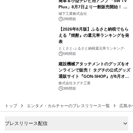
簡単＆小型テレビ用アンプ 「SW TV
Plus」8月7日より一般販売開始！ ケ
4
ーブル1本つなぐだけ、テレビの音が
城下工業株式会社
ぐっと豊かに
2時間前
【2026年8月版】ふるさと納税でもら
える『焼酎』の還元率ランキングを発
表
5
とくさと-ふるさと納税還元率ランキング-
5時間前
建設機械アタッチメントのグッズをオ
ンラインで販売！ タグチの公式グッズ
通販サイト『GON-SHOP』が8月オー
6
プン
株式会社タグチ工業
3時間前
トップ
エンタメ・カルチャーのプレスリリース一覧
広島ホ
プレスリリース配信