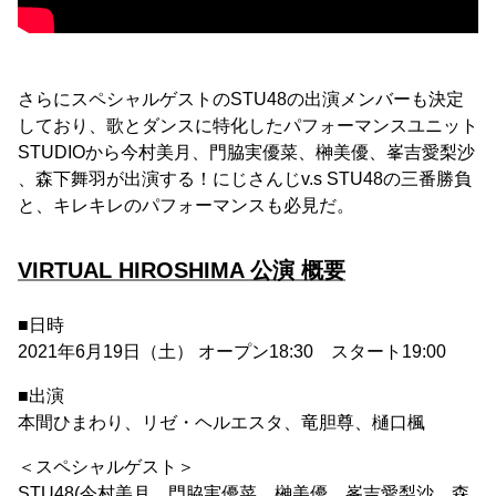
さらにスペシャルゲストのSTU48の出演メンバーも決定
しており、歌とダンスに特化したパフォーマンスユニット
STUDIOから今村美月、門脇実優菜、榊美優、峯吉愛梨沙
、森下舞羽が出演する！にじさんじv.s STU48の三番勝負
と、キレキレのパフォーマンスも必見だ。
VIRTUAL HIROSHIMA 公演 概要
■日時
2021年6月19日（土） オープン18:30 スタート19:00
■出演
本間ひまわり、リゼ・ヘルエスタ、竜胆尊、樋口楓
＜スペシャルゲスト＞
STU48(今村美月、門脇実優菜、榊美優、峯吉愛梨沙、森