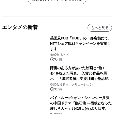
エンタメの新着
もっと見る
英国風PUB「HUB」の一部店舗にて、
HTTシェア観戦キャンペーンを実施し
ます
株式会社ハブ
9分前
障害のある方が描いた絵画と“働く
姿”を捉えた写真、 入賞80作品を展
示 「障害者雇用支援月間」作品展示
会を 東京・愛知で開催
株式会社ドゥ・クリエーション
9分前
バイ・ルー×ツォン・シュンシー共演
の中国ドラマ「臨江仙 ～宿敵となった
愛しき人～」8月18日(火)より日本初
放送！YouTubeにて8月11日(火)より