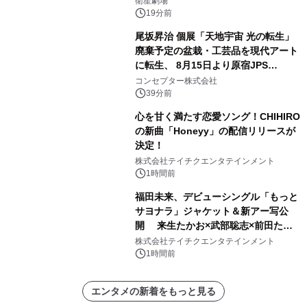
衛星劇場
第1話期間限定公開！CS衛星劇場
19分前
尾坂昇治 個展「天地宇宙 光の転生」
廃棄予定の盆栽・工芸品を現代アート
に転生、 8月15日より原宿JPS
Galleryにて約30点を展示
コンセプター株式会社
39分前
心を甘く満たす恋愛ソング！CHIHIRO
の新曲「Honeyy」の配信リリースが
決定！
株式会社テイチクエンタテインメント
1時間前
福田未来、デビューシングル「もっと
サヨナラ」ジャケット＆新アー写公
開 来生たかお×武部聡志×前田たか
ひろの豪華タッグ
株式会社テイチクエンタテインメント
1時間前
エンタメの新着をもっと見る