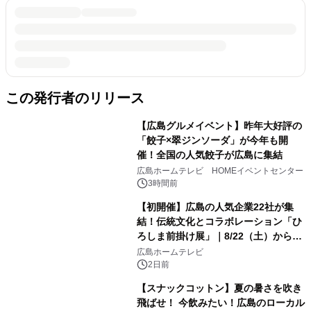
この発行者のリリース
【広島グルメイベント】昨年大好評の
「餃子×翠ジンソーダ」が今年も開
催！全国の人気餃子が広島に集結
広島ホームテレビ HOMEイベントセンター
3時間前
【初開催】広島の人気企業22社が集
結！伝統文化とコラボレーション「ひ
ろしま前掛け展」｜8/22（土）から開
幕！
広島ホームテレビ
2日前
【スナックコットン】夏の暑さを吹き
飛ばせ！ 今飲みたい！広島のローカル