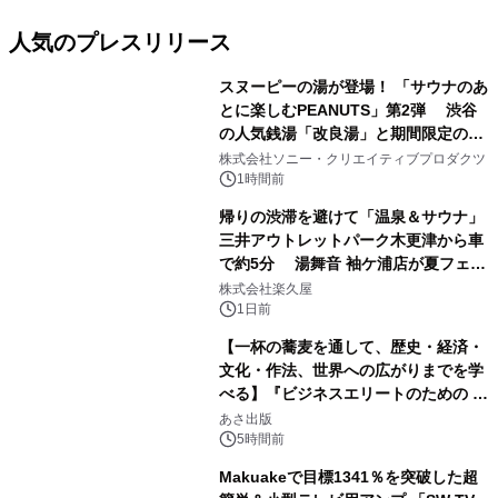
人気のプレスリリース
スヌーピーの湯が登場！ 「サウナのあ
とに楽しむPEANUTS」第2弾 渋谷
の人気銭湯「改良湯」と期間限定のコ
1
ラボレーション サウナイキタイコラ
株式会社ソニー・クリエイティブプロダクツ
ボグッズも発売決定！
1時間前
帰りの渋滞を避けて「温泉＆サウナ」
三井アウトレットパーク木更津から車
で約5分 湯舞音 袖ケ浦店が夏フェア
2
メニューを提供
株式会社楽久屋
1日前
【一杯の蕎麦を通して、歴史・経済・
文化・作法、世界への広がりまでを学
べる】『ビジネスエリートのための 教
3
養としての蕎麦』2026年8月25日
あさ出版
（火）発売
5時間前
Makuakeで目標1341％を突破した超