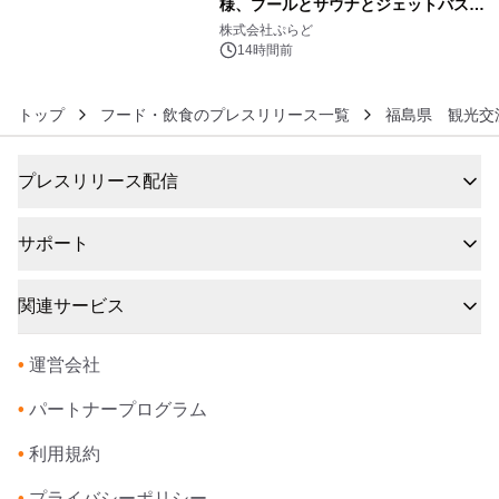
様、プールとサウナとジェットバス付
6
きで Villa Mon Temps AWAJIの連泊
株式会社ぷらど
素泊りプラン
14時間前
トップ
フード・飲食のプレスリリース一覧
福島県 観光交
プレスリリース配信
サポート
関連サービス
•
運営会社
•
パートナープログラム
•
利用規約
•
プライバシーポリシー