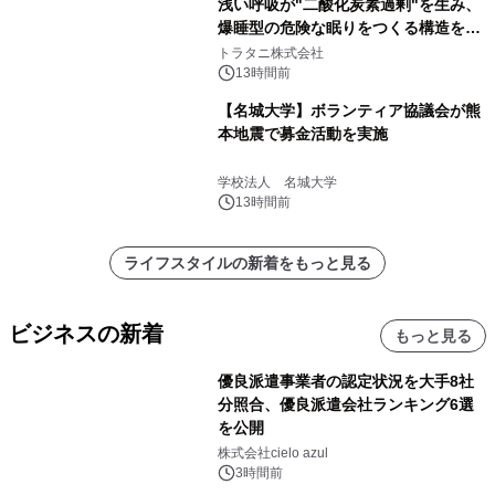
浅い呼吸が"二酸化炭素過剰"を生み、
爆睡型の危険な眠りをつくる構造を解
説
トラタニ株式会社
13時間前
【名城大学】ボランティア協議会が熊
本地震で募金活動を実施
学校法人 名城大学
13時間前
ライフスタイルの新着をもっと見る
ビジネスの新着
もっと見る
優良派遣事業者の認定状況を大手8社
分照合、優良派遣会社ランキング6選
を公開
株式会社cielo azul
3時間前