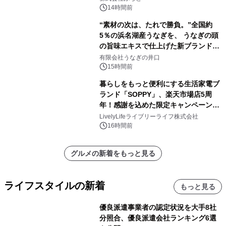
素泊りプラン
14時間前
“素材の次は、たれで勝負。”全国約
5％の浜名湖産うなぎを、 うなぎの頭
の旨味エキスで仕上げた新ブランド
「井口の誉」誕生
有限会社うなぎの井口
15時間前
暮らしをもっと便利にする生活家電ブ
ランド「SOPPY」、楽天市場店5周
年！感謝を込めた限定キャンペーンを
8月10日より開催
LivelyLifeライブリーライフ株式会社
16時間前
グルメの新着をもっと見る
ライフスタイルの新着
もっと見る
優良派遣事業者の認定状況を大手8社
分照合、優良派遣会社ランキング6選