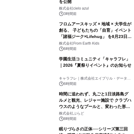
を公開
株式会社cielo azul
3時間前
フロムアースキッズ × 地域 × 大学生が
創る、 子どもたちの「自育」イベント
「諸福ジーク×Lifehug」 を8月23日
(日)開催
株式会社From Earth Kids
6時間前
学園生活コミュニティ「キャラフレ」
｜2026『夏祭りイベント』のお知らせ
キャラフレ｜株式会社エイプリル・データ・
デザインズ
6時間前
時間に追われず、丸ごと1日淡路島グ
ルメと観光、レジャー施設で クラブハ
ウスのようなプールと、変わった形の
サウナも 「THE BOXY AWAJI」のお
株式会社ぷらど
得な素泊まり連泊プランで
8時間前
眠りづらさの正体──シリーズ第三回