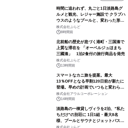
時間に追われず、丸ごと1日淡路島グ
ルメと観光、レジャー施設で クラブハ
ウスのようなプールと、変わった形の
サウナも 「THE BOXY AWAJI」のお
株式会社ぷらど
得な素泊まり連泊プランで
8時間前
北前船の歴史が息づく港町・三国湊で
上質な滞在を 「オーベルジュほまち
三國湊」 1泊2食付の旅行商品を発売
株式会社ぷらど
13時間前
スマートなカニ旅を提案。最大
13％OFFとなる早割120日前が新たに
登場。早めの計画でいつもと変わらぬ
大人の冬旅を。ー夕日ヶ浦温泉「佳松
株式会社アウルコーポレーション
苑 別邸ふうか」ー
14時間前
淡路島の一棟貸しヴィラを2泊、"私た
ちだけ"の別荘に 1日1組・最大8名
様、プールとサウナとジェットバス付
きで Villa Mon Temps AWAJIの連泊
株式会社ぷらど