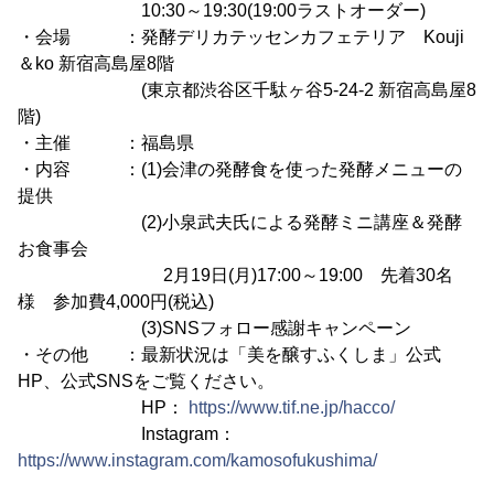
10:30～19:30(19:00ラストオーダー)
・会場 ：発酵デリカテッセンカフェテリア Kouji
＆ko 新宿高島屋8階
(東京都渋谷区千駄ヶ谷5-24-2 新宿高島屋8
階)
・主催 ：福島県
・内容 ：(1)会津の発酵食を使った発酵メニューの
提供
(2)小泉武夫氏による発酵ミニ講座＆発酵
お食事会
2月19日(月)17:00～19:00 先着30名
様 参加費4,000円(税込)
(3)SNSフォロー感謝キャンペーン
・その他 ：最新状況は「美を醸すふくしま」公式
HP、公式SNSをご覧ください。
HP：
https://www.tif.ne.jp/hacco/
Instagram：
https://www.instagram.com/kamosofukushima/