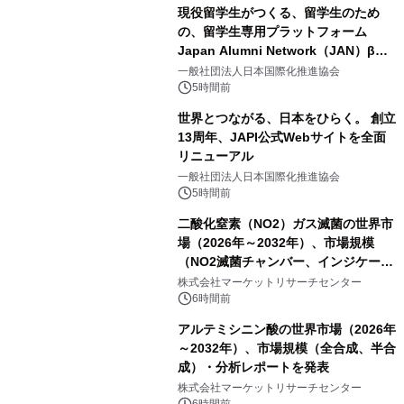
現役留学生がつくる、留学生のため
の、留学生専用プラットフォーム
Japan Alumni Network（JAN）β版
をリリース
一般社団法人日本国際化推進協会
5時間前
世界とつながる、日本をひらく。 創立
13周年、JAPI公式Webサイトを全面
リニューアル
一般社団法人日本国際化推進協会
5時間前
二酸化窒素（NO2）ガス滅菌の世界市
場（2026年～2032年）、市場規模
（NO2滅菌チャンバー、インジケータ
ーおよびモニタリングシステム、その
株式会社マーケットリサーチセンター
他）・分析レポートを発表
6時間前
アルテミシニン酸の世界市場（2026年
～2032年）、市場規模（全合成、半合
成）・分析レポートを発表
株式会社マーケットリサーチセンター