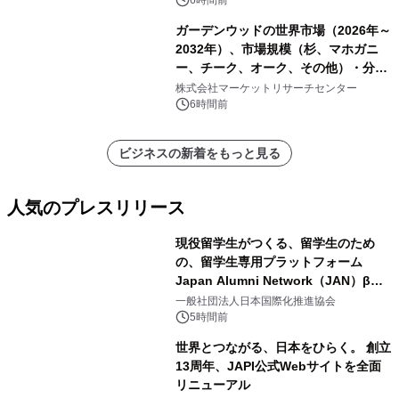
6時間前
ガーデンウッドの世界市場（2026年～
2032年）、市場規模（杉、マホガニ
ー、チーク、オーク、その他）・分析
レポートを発表
株式会社マーケットリサーチセンター
6時間前
ビジネスの新着をもっと見る
人気のプレスリリース
現役留学生がつくる、留学生のため
の、留学生専用プラットフォーム
Japan Alumni Network（JAN）β版
1
をリリース
一般社団法人日本国際化推進協会
5時間前
世界とつながる、日本をひらく。 創立
13周年、JAPI公式Webサイトを全面
リニューアル
2