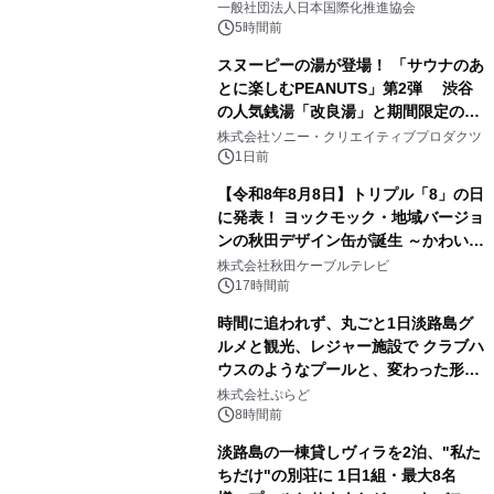
一般社団法人日本国際化推進協会
5時間前
スヌーピーの湯が登場！ 「サウナのあ
とに楽しむPEANUTS」第2弾 渋谷
の人気銭湯「改良湯」と期間限定のコ
3
ラボレーション サウナイキタイコラ
株式会社ソニー・クリエイティブプロダクツ
ボグッズも発売決定！
1日前
【令和8年8月8日】トリプル「8」の日
に発表！ ヨックモック・地域バージョ
ンの秋田デザイン缶が誕生 ～かわいい
4
秋田犬の子犬と秋田の四季と名所を巡
株式会社秋田ケーブルテレビ
るパッケージ～ 9月1日(火)秋田県内で
17時間前
販売開始
時間に追われず、丸ごと1日淡路島グ
ルメと観光、レジャー施設で クラブハ
ウスのようなプールと、変わった形の
5
サウナも 「THE BOXY AWAJI」のお
株式会社ぷらど
得な素泊まり連泊プランで
8時間前
淡路島の一棟貸しヴィラを2泊、"私た
ちだけ"の別荘に 1日1組・最大8名