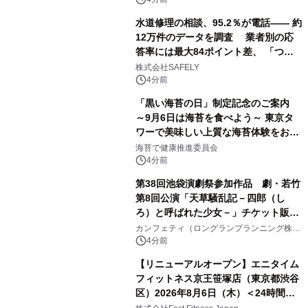
水道修理の相談、95.2％が電話―― 約
12万件のデータを調査 業者別の応
答率には最大84ポイント差、 「つな
がりやすさ」も選定基準に
株式会社SAFELY
4分前
「黒い海苔の日」制定記念のご案内
～9月6日は海苔を食べよう～ 東京タ
ワーで美味しい上質な海苔体験をお届
けします！
海苔で健康推進委員会
4分前
第38回池袋演劇祭参加作品 劇・若竹
第8回公演「天草騒乱記－四郎（し
ろ）と呼ばれた少女－」チケット販売
開始
カンフェティ（ロングランプランニング株式
会社）
4分前
【リニューアルオープン】エニタイム
フィットネス京王笹塚店（東京都渋谷
区）2026年8月6日（木）＜24時間年
中無休のフィットネスジム＞