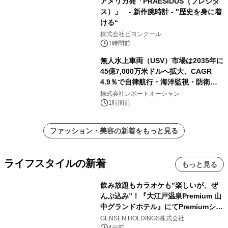
アメリカ発「PRAESIDUS（プレジダ
ス）」 - 新作腕時計 - "歴史を身に着
ける“
株式会社ビヨンクール
1時間前
無人水上車両（USV）市場は2035年に
45億7,000万米ドルへ拡大、CAGR
4.9％で自律航行・海洋監視・防衛用
途の導入が加速
株式会社レポートオーシャン
1時間前
ファッション・美容の新着をもっと見る
ライフスタイルの新着
もっと見る
飲み放題もカラオケも”楽しいが、ぜ
んぶ込み”！『大江戸温泉Premium 山
中グランドホテル』にてPremiumシリ
ーズ初のオールインクルーシブ導入
GENSEN HOLDINGS株式会社
4分前