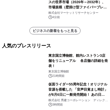
スの世界市場（2026年～2032年）、
市場規模（壁掛け型ファイバーブレー
クアウトボックス、ラックマウント型
株式会社マーケットリサーチセンター
ファイバーブレークアウトボックス、
4分前
その他）・分析レポートを発表
ビジネスの新着をもっと見る
人気のプレスリリース
東京国立博物館、館内レストラン3店
舗をリニューアル 各店舗の詳細を発
表！
1
東京国立博物館
21時間前
仮面ライダー55周年記念！オリジナル
音源を搭載した 「音声目覚まし時計」
が8月6日に一般発売開始！ あの日の
2
大興奮が今甦る
株式会社 秀建コーポレーション ディレクト
アートギャラリー
3時間前