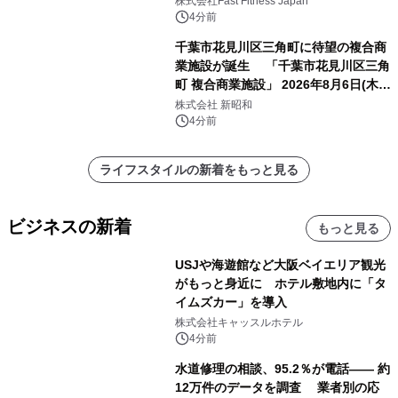
株式会社Fast Fitness Japan
4分前
千葉市花見川区三角町に待望の複合商
業施設が誕生 「千葉市花見川区三角
町 複合商業施設」 2026年8月6日(木)
グランドオープン
株式会社 新昭和
4分前
ライフスタイルの新着をもっと見る
ビジネスの新着
もっと見る
USJや海遊館など大阪ベイエリア観光
がもっと身近に ホテル敷地内に「タ
イムズカー」を導入
株式会社キャッスルホテル
4分前
水道修理の相談、95.2％が電話―― 約
12万件のデータを調査 業者別の応