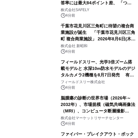
答率には最大84ポイント差、 「つな
がりやすさ」も選定基準に
株式会社SAFELY
4分前
千葉市花見川区三角町に待望の複合商
業施設が誕生 「千葉市花見川区三角
町 複合商業施設」 2026年8月6日(木)
グランドオープン
株式会社 新昭和
4分前
フィールドスリー、光学3倍ズーム搭
載モデルと 水深10m防水モデルのデジ
タルカメラ2機種を8月7日発売 有効
約1300万画素、用途別に選べるコンデ
フィールドスリー株式会社
ジ新登場
4分前
脳腫瘍の診断の世界市場（2026年～
2032年）、市場規模（磁気共鳴画像法
（MRI）、コンピュータ断層撮影
（CT）スキャン、PETスキャン、その
株式会社マーケットリサーチセンター
他）・分析レポートを発表
4分前
ファイバー・ブレイクアウト・ボック