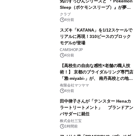
気のすっぴんシリーズと 『 Pokémon
Sleep（ポケモンスリープ）』が夢の
コラボレーション！
クラブ
4分前
スズキ「KATANA」を1/12スケールで
リアルに再現！310ピースのブロック
モデルが登場
CAMSHOP.JP
4分前
【高校生の自由な感性×老舗の職人技
術！】 京都のブライダルリング専門店
「雅-miyabi-」が、 南丹高校との地域
共創から生まれた 特別な結婚指輪・婚
有限会社マツヤマ
約指輪「幾重 -ikue-」「宮美 -
4分前
miyabi-」を 令和8年8月8日に新発
田中律子さんが「テンスター Henaカ
売！
ラートリートメント」 ブランドアン
バサダーに就任
株式会社三宝
1時間前