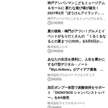
神戸アンパンマンこどもミュージアム
＆モールに 新たな遊び場が誕生！
2027年2月「ぼうけんアイランド」が
3
オープン
神戸アンパンマンこどもミュージアム＆モー
ル
21時間前
夏の徳島・鳴門がアツい！グルメとイ
ベントがもりだくさんの 「くるくるな
るとの夏まつり2026」を8月8日から9
4
日間開催 ～夏限定メニューや大抽選
株式会社シンカ
会、大学芋スティックの振る舞いも～
23時間前
あなたの生活を便利に、人生を豊かに
するIT型デジタル・ノート
『MyLifeNote』がアイデア募集 優
5
秀賞100名に1年間無償試用
株式会社プロスパー クリエイティブ
3時間前
加圧ポンプ一体型で炭酸保持をサポー
ト 「DIONYSOS シャンパンストッパ
ー」を8/4発売
6
株式会社ライフエキスパート
1時間前