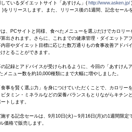
用しているダイエットサイト「あすけん」(
http://www.asken.jp/
」)をリリースします。また、リリース後の1週間、記念セール
は、PCサイトと同様、食べたメニューを選ぶだけでカロリー
が算出されます。さらに、これまでの健康管理・ダイエットア
内容やダイエット目標に応じた数万通りもの食事改善アドバイ
受けとることができます。
事の記録とアドバイスが受けられるように、今回の「あすけん
ったメニュー数を約10,000種類にまで大幅に増やしました。
「食事を賢く選ぶ力」を身につけていただくことで、カロリー
、ビタミン・ミネラルなどの栄養バランスもとりながらキチン
ポートします。
する記念セールは、9月10日(火)～9月16日(月)の1週間限定
ール価格で販売します。