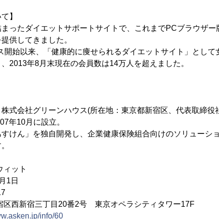
いて】
詰まったダイエットサポートサイトで、これまでPCブラウザー
を提供してきました。
ービス開始以来、「健康的に痩せられるダイエットサイト」とし
、2013年8月末現在の会員数は14万人を超えました。
】
株式会社グリーンハウス(所在地：東京都新宿区、代表取締役社
007年10月に設立。
あすけん」を独自開発し、企業健康保険組合向けのソリューシ
す。
ウィット
月1日
7
三丁目20番2号 東京オペラシティタワー17F
ww.asken.jp/info/60