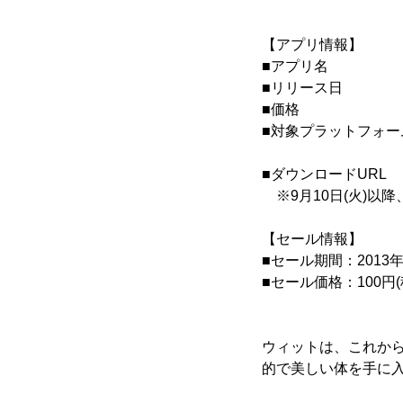
【アプリ情報】
■アプリ名 ： 
■リリース日 ： 2
■価格 ： 通常
■対象プラットフォーム：
※Andro
■ダウンロードUR
※9月10日(火)以
【セール情報】
■セール期間：2013年9
■セール価格：100円(
ウィットは、これか
的で美しい体を手に