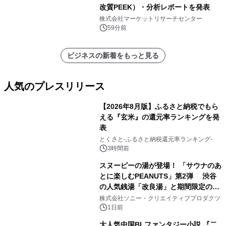
改質PEEK）・分析レポートを発表
株式会社マーケットリサーチセンター
59分前
ビジネスの新着をもっと見る
人気のプレスリリース
【2026年8月版】ふるさと納税でもら
える『玄米』の還元率ランキングを発
表
1
とくさと-ふるさと納税還元率ランキング-
3時間前
スヌーピーの湯が登場！ 「サウナのあ
とに楽しむPEANUTS」第2弾 渋谷
の人気銭湯「改良湯」と期間限定のコ
2
ラボレーション サウナイキタイコラ
株式会社ソニー・クリエイティブプロダクツ
ボグッズも発売決定！
1日前
大人気中国BLファンタジー小説 『二