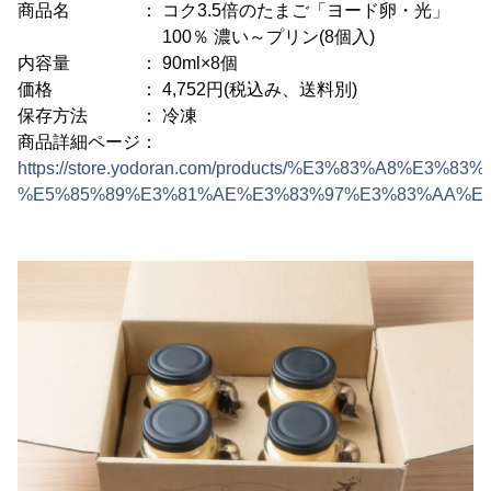
商品名 ： コク3.5倍のたまご「ヨード卵・光」
100％ 濃い～プリン(8個入)
内容量 ： 90ml×8個
価格 ： 4,752円(税込み、送料別)
保存方法 ： 冷凍
商品詳細ページ：
https://store.yodoran.com/products/%E3%83%A8%E3
%E5%85%89%E3%81%AE%E3%83%97%E3%83%AA%E