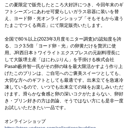
この夏限定で販売したところ大好評につき、今回年末のギ
フトシーズンにあわせ可愛らしいガラス容器に装いを替
え、ヨード卵・光オンラインショップ「そもそもから違う
たまごでつくる商店」にて限定販売いたします。
全国で80％以上(2023年3月度モニター調査)の認知度を誇
る、コク3.5倍「ヨード卵・光」の卵黄だけを贅沢に使
用。JR西日本トワイライトエクスプレスの元副料理長に
して大阪堺土産「はにわぷりん」を手掛ける株式会社
Pasah藪井智一氏がその卵の味を最大限活かすよう作り上
げたこのプリンは、ご自宅へのご褒美スイーツとしても、
大切な方へのギフトとしても最適です。出来立てを急速冷
凍しているので、いつでも出来立ての味をお楽しみいただ
けます。滑らかな食感と卵の深いコクがたまらない、卵好
き・プリン好きの方は勿論、そうではない方にも是非一度
お試しいただきたい一品です。
オンラインショップ