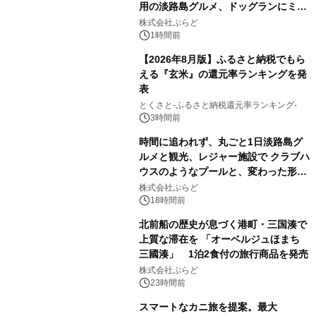
用の淡路島グルメ、ドッグランにミニ
プール グランピングとトレーラーハウ
株式会社ぷらど
スの2施設で
1時間前
【2026年8月版】ふるさと納税でもら
える『玄米』の還元率ランキングを発
表
とくさと-ふるさと納税還元率ランキング-
3時間前
時間に追われず、丸ごと1日淡路島グ
ルメと観光、レジャー施設で クラブハ
ウスのようなプールと、変わった形の
サウナも 「THE BOXY AWAJI」のお
株式会社ぷらど
得な素泊まり連泊プランで
18時間前
北前船の歴史が息づく港町・三国湊で
上質な滞在を 「オーベルジュほまち
三國湊」 1泊2食付の旅行商品を発売
株式会社ぷらど
23時間前
スマートなカニ旅を提案。最大