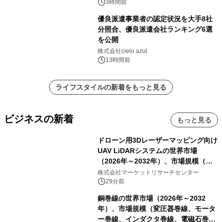
3時間前
優良派遣事業者の認定状況を大手8社
分照合、優良派遣会社ランキング6選
を公開
株式会社cielo azul
13時間前
ライフスタイルの新着をもっと見る
ビジネスの新着
もっと見る
ドローン用3Dレーザーマッピング向け
UAV LiDARシステムの世界市場
（2026年～2032年）、市場規模（長
距離LiDARシステム、中距離LiDARシ
株式会社マーケットリサーチセンター
ステム、短距離LiDARシステム）・分
29分前
析レポートを発表
銅巻線の世界市場（2026年～2032
年）、市場規模（変圧器巻線、モータ
ー巻線、インダクタ巻線、電磁石巻