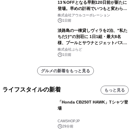
13％OFFとなる早割120日前が新たに
登場。早めの計画でいつもと変わらぬ
大人の冬旅を。ー夕日ヶ浦温泉「佳松
株式会社アウルコーポレーション
苑 別邸ふうか」ー
1日前
淡路島の一棟貸しヴィラを2泊、"私た
ちだけ"の別荘に 1日1組・最大8名
様、プールとサウナとジェットバス付
きで Villa Mon Temps AWAJIの連泊
株式会社ぷらど
素泊りプラン
1日前
グルメの新着をもっと見る
ライフスタイルの新着
もっと見る
「Honda CB250T HAWK」Tシャツ登
場
CAMSHOP.JP
29分前