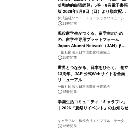
哈和他的白猫師尊』5巻・6巻電子書籍
版 2026年8月9日（日）より順次配信
3
開始
株式会社ソニー・ミュージックソリューショ
ンズ
11時間前
現役留学生がつくる、留学生のため
の、留学生専用プラットフォーム
Japan Alumni Network（JAN）β版
4
をリリース
一般社団法人日本国際化推進協会
15時間前
世界とつながる、日本をひらく。 創立
13周年、JAPI公式Webサイトを全面
リニューアル
5
一般社団法人日本国際化推進協会
15時間前
学園生活コミュニティ「キャラフレ」
｜2026『夏祭りイベント』のお知らせ
6
キャラフレ｜株式会社エイプリル・データ・
デザインズ
16時間前