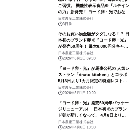
ご習慣。 機能性表示食品※『ルテイン
の力』新発売！ ヨード卵・光でおなじ
みの日本農産工業より8月以降順次発
日本農産工業株式会社
売
3日前
そのお買い物金額がタダになる！？ 日
本初のブランド卵※『ヨード卵・光』
が発売50周年！ 最大6,000円分キャッ
シュバックキャンペーンを6月1日より
日本農産工業株式会社
実施！
2026年6月1日 09:30
『ヨード卵・光』が馬事公苑の 人気レ
ストラン「rinato kitchen」とコラボ
5月3日より1カ月限定の特別レストラ
ンを開催
日本農産工業株式会社
2026年5月1日 10:00
『ヨード卵・光』発売50周年パッケー
ジリニューアル! 日本初※のブラン
ド卵が新しくなって、 4月6日より全
国で順次発売!
日本農産工業株式会社
2026年4月6日 10:00