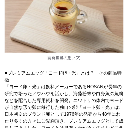
開発担当の想い(2)
■プレミアムエッグ「ヨード卵・光」とは？ その商品特
徴
「ヨード卵・光」は飼料メーカーであるNOSANが長年の
研究で培ったノウハウを活かし、海藻粉末や白身魚の魚粉
などを配合した専用飼料を開発。ニワトリの体内でヨード
が自然な形で卵に移行した独自の卵「ヨード卵・光」は、
日本初※のブランド卵として1976年の発売から48年にわ
たり多くの方々にご愛顧頂き、プレミアムエッグとして成
長してきました。ヨードとは昆布・わかめ・のりなどに含