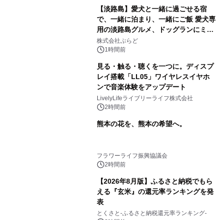
【淡路島】愛犬と一緒に過ごせる宿
で、一緒に泊まり、一緒にご飯 愛犬専
用の淡路島グルメ、ドッグランにミニ
プール グランピングとトレーラーハウ
株式会社ぷらど
スの2施設で
1時間前
見る・触る・聴くを一つに。ディスプ
レイ搭載「LL05」ワイヤレスイヤホ
ンで音楽体験をアップデート
LivelyLifeライブリーライフ株式会社
2時間前
熊本の花を、熊本の希望へ。
フラワーライフ振興協議会
2時間前
【2026年8月版】ふるさと納税でもら
える『玄米』の還元率ランキングを発
表
とくさと-ふるさと納税還元率ランキング-