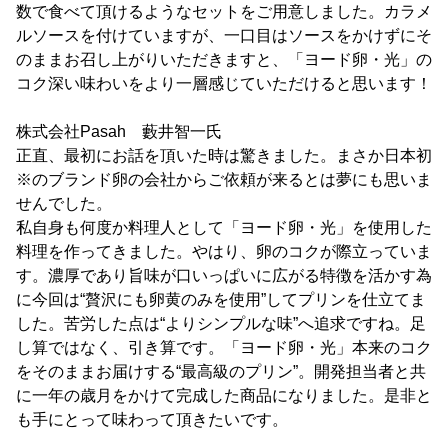
数で食べて頂けるようなセットをご用意しました。カラメ
ルソースを付けていますが、一口目はソースをかけずにそ
のままお召し上がりいただきますと、「ヨード卵・光」の
コク深い味わいをより一層感じていただけると思います！
株式会社Pasah 藪井智一氏
正直、最初にお話を頂いた時は驚きました。まさか日本初
※のブランド卵の会社からご依頼が来るとは夢にも思いま
せんでした。
私自身も何度か料理人として「ヨード卵・光」を使用した
料理を作ってきました。やはり、卵のコクが際立っていま
す。濃厚であり旨味が口いっぱいに広がる特徴を活かす為
に今回は“贅沢にも卵黄のみを使用”してプリンを仕立てま
した。苦労した点は“よりシンプルな味”へ追求ですね。足
し算ではなく、引き算です。「ヨード卵・光」本来のコク
をそのままお届けする“最高級のプリン”。開発担当者と共
に一年の歳月をかけて完成した商品になりました。是非と
も手にとって味わって頂きたいです。