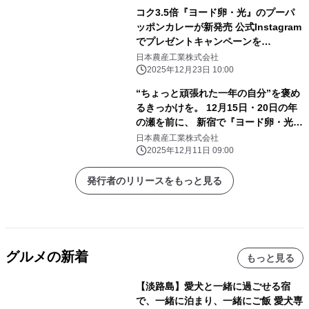
コク3.5倍『ヨード卵・光』のプーパ
ッポンカレーが新発売 公式Instagram
でプレゼントキャンペーンを
12/31(水)まで開催中！
日本農産工業株式会社
2025年12月23日 10:00
“ちょっと頑張れた一年の自分”を褒め
るきっかけを。 12月15日・20日の年
の瀬を前に、 新宿で『ヨード卵・光』
が体験型イベントを開催
日本農産工業株式会社
2025年12月11日 09:00
発行者のリリースをもっと見る
グルメの新着
もっと見る
【淡路島】愛犬と一緒に過ごせる宿
で、一緒に泊まり、一緒にご飯 愛犬専