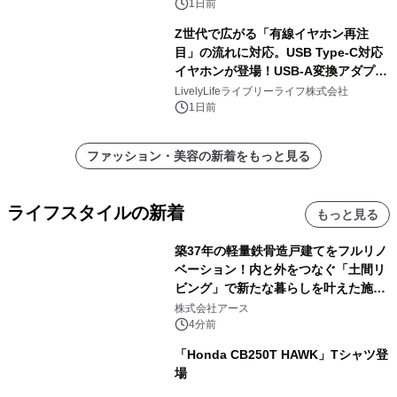
1日前
Z世代で広がる「有線イヤホン再注
目」の流れに対応。USB Type-C対応
イヤホンが登場！USB-A変換アダプタ
ー付きでスマホからパソコンまで幅広
LivelyLifeライブリーライフ株式会社
く活用可能
1日前
ファッション・美容の新着をもっと見る
ライフスタイルの新着
もっと見る
築37年の軽量鉄骨造戸建てをフルリノ
ベーション！内と外をつなぐ「土間リ
ビング」で新たな暮らしを叶えた施工
事例を株式会社アースが公開
株式会社アース
4分前
「Honda CB250T HAWK」Tシャツ登
場