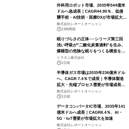
外科用ロボット市場、2035年544億米
ドルへ急成長｜CAGR44.90％、低侵
襲手術・AI技術・医療DXが市場拡大を
牽引
株式会社レポートオーシャン
23時間前
眠りづらさの正体──シリーズ第三回
浅い呼吸が"二酸化炭素過剰"を生み、
爆睡型の危険な眠りをつくる構造を解
説
トラタニ株式会社
1日前
半導体ガス市場は2035年236億米ドル
へ、CAGR 7.4％で成長｜半導体製造
拡大・先端プロセス需要が市場成長を
加速
株式会社レポートオーシャン
1日前
データコンバータIC市場、2035年141
億米ドルへ成長｜CAGR6.4％、AI・
5G・IoT需要が市場拡大を加速
株式会社レポートオーシャン