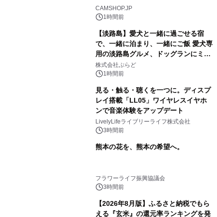
CAMSHOP.JP
1時間前
【淡路島】愛犬と一緒に過ごせる宿
で、一緒に泊まり、一緒にご飯 愛犬専
用の淡路島グルメ、ドッグランにミニ
プール グランピングとトレーラーハウ
株式会社ぷらど
スの2施設で
1時間前
見る・触る・聴くを一つに。ディスプ
レイ搭載「LL05」ワイヤレスイヤホ
ンで音楽体験をアップデート
LivelyLifeライブリーライフ株式会社
3時間前
熊本の花を、熊本の希望へ。
フラワーライフ振興協議会
3時間前
【2026年8月版】ふるさと納税でもら
える『玄米』の還元率ランキングを発