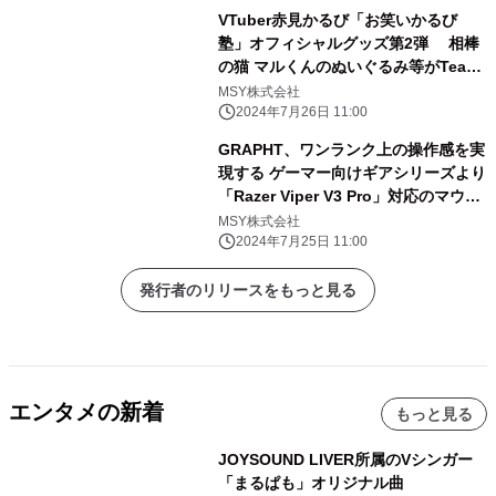
VTuber赤見かるび「お笑いかるび
塾」オフィシャルグッズ第2弾 相棒
の猫 マルくんのぬいぐるみ等がTeam
GRAPHTより登場 7月26日(金)より
MSY株式会社
販売と受注受付を開始
2024年7月26日 11:00
GRAPHT、ワンランク上の操作感を実
現する ゲーマー向けギアシリーズより
「Razer Viper V3 Pro」対応のマウス
ソールを 7月31日(水)に発売
MSY株式会社
2024年7月25日 11:00
発行者のリリースをもっと見る
エンタメの新着
もっと見る
JOYSOUND LIVER所属のVシンガー
「まるぱも」オリジナル曲