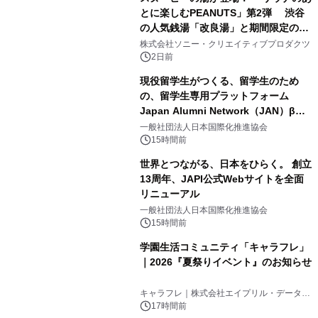
とに楽しむPEANUTS」第2弾 渋谷
の人気銭湯「改良湯」と期間限定のコ
3
ラボレーション サウナイキタイコラ
株式会社ソニー・クリエイティブプロダクツ
ボグッズも発売決定！
2日前
現役留学生がつくる、留学生のため
の、留学生専用プラットフォーム
Japan Alumni Network（JAN）β版
4
をリリース
一般社団法人日本国際化推進協会
15時間前
世界とつながる、日本をひらく。 創立
13周年、JAPI公式Webサイトを全面
リニューアル
5
一般社団法人日本国際化推進協会
15時間前
学園生活コミュニティ「キャラフレ」
｜2026『夏祭りイベント』のお知らせ
6
キャラフレ｜株式会社エイプリル・データ・
デザインズ
17時間前