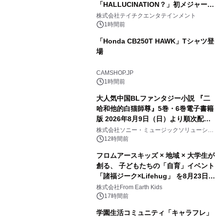
「HALLUCINATION？」初メジャー配
信リリース決定！
株式会社テイチクエンタテインメント
1時間前
「Honda CB250T HAWK」Tシャツ登
場
CAMSHOP.JP
1時間前
大人気中国BLファンタジー小説 『二
哈和他的白猫師尊』5巻・6巻電子書籍
版 2026年8月9日（日）より順次配信
開始
株式会社ソニー・ミュージックソリューショ
ンズ
12時間前
フロムアースキッズ × 地域 × 大学生が
創る、 子どもたちの「自育」イベント
「諸福ジーク×Lifehug」 を8月23日
(日)開催
株式会社From Earth Kids
17時間前
学園生活コミュニティ「キャラフレ」