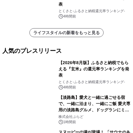
表
とくさと-ふるさと納税還元率ランキング-
4時間前
ライフスタイルの新着をもっと見る
人気のプレスリリース
【2026年8月版】ふるさと納税でもら
える『玄米』の還元率ランキングを発
表
1
とくさと-ふるさと納税還元率ランキング-
4時間前
【淡路島】愛犬と一緒に過ごせる宿
で、一緒に泊まり、一緒にご飯 愛犬専
用の淡路島グルメ、ドッグランにミニ
2
プール グランピングとトレーラーハウ
株式会社ぷらど
スの2施設で
1時間前
スヌーピーの湯が登場！ 「サウナのあ