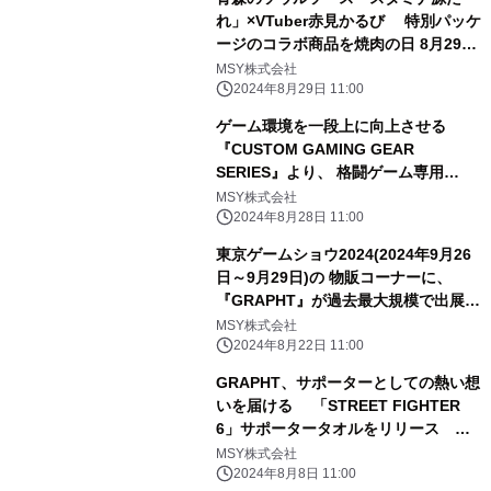
れ」×VTuber赤見かるび 特別パッケ
ージのコラボ商品を焼肉の日 8月29日
から受注販売開始
MSY株式会社
2024年8月29日 11:00
ゲーム環境を一段上に向上させる
『CUSTOM GAMING GEAR
SERIES』より、 格闘ゲーム専用
『GRAPHT クイックアクションボタ
MSY株式会社
ンキャップ for GamerFinger』が登
2024年8月28日 11:00
場。 2024年8月30日(金)発売
東京ゲームショウ2024(2024年9月26
日～9月29日)の 物販コーナーに、
『GRAPHT』が過去最大規模で出展決
定、 特設サイトも本日オープン！
MSY株式会社
2024年8月22日 11:00
GRAPHT、サポーターとしての熱い想
いを届ける 「STREET FIGHTER
6」サポータータオルをリリース
GRAPHT OFFICIAL STOREにて8月8
MSY株式会社
日(木)より予約開始
2024年8月8日 11:00