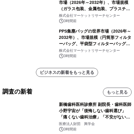
市場（2026年～2032年）、市場規模
（ガラス包装、金属包装、プラスチッ
ク包装、その他）・分析レポートを発
株式会社マーケットリサーチセンター
表
3時間前
PPS集塵バッグの世界市場（2026年～
2032年）、市場規模（円筒形フィルタ
ーバッグ、平袋型フィルターバッグ、
プリーツフィルターバッグ、その
株式会社マーケットリサーチセンター
他）・分析レポートを発表
3時間前
ビジネスの新着をもっと見る
調査の新着
もっと見る
新橋歯科医科診療所 副院長・歯科医師
小野宇宙が「後悔しない歯科選び」
「痛くない歯科治療」「不安がない治
療計画」をテーマに専門監修
医療法人財団 興学会
3時間前