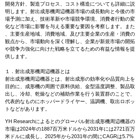
開発方針、製造プロセス、コスト構造についても詳細に説
明します。射出成形機周辺機器市場の成長動向と今後の市
場予測に加え、技術革新や市場競争環境、消費者行動の変
化など市場に影響を与える重要な要因を考察します。また
、主要生産地域、消費地域、及び主要企業の生産・消費の
観点から、市場動向を深く理解し、企業が新規市場の開拓
や競争力強化に向けた戦略を立てるための有益な情報を提
供します。
１．射出成形機周辺機器とは
射出成形機周辺機器とは、射出成形の効率化や品質向上を
目的に、成形機の周囲で原料供給、金型温度調整、製品取
出し、冷却、乾燥などの補助作業を行う装置群のことで、
代表的なものにホッパードライヤー、温調機、取出ロボッ
トなどがあります。
YH Researchによるとのグローバル射出成形機周辺機器の
市場は2024年の1887百万米ドルから2031年には2721百万
米ドルに成長し、2025年から2031年の間にCAGRは5.7%