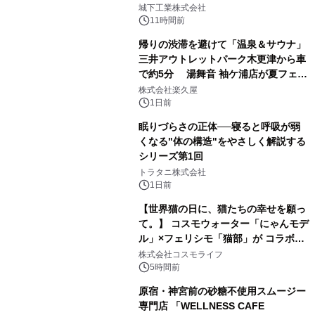
2
ーブル1本つなぐだけ、テレビの音が
城下工業株式会社
ぐっと豊かに
11時間前
帰りの渋滞を避けて「温泉＆サウナ」
三井アウトレットパーク木更津から車
で約5分 湯舞音 袖ケ浦店が夏フェア
3
メニューを提供
株式会社楽久屋
1日前
眠りづらさの正体──寝ると呼吸が弱
くなる"体の構造"をやさしく解説する
シリーズ第1回
4
トラタニ株式会社
1日前
【世界猫の日に、猫たちの幸せを願っ
て。】 コスモウォーター「にゃんモデ
ル」×フェリシモ「猫部」が コラボキ
5
ャンペーンを実施
株式会社コスモライフ
5時間前
原宿・神宮前の砂糖不使用スムージー
専門店 「WELLNESS CAFE