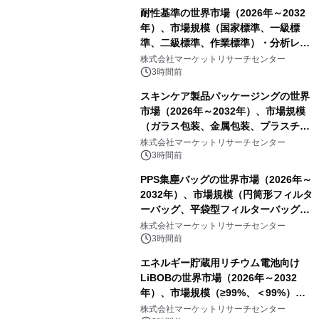
耐性基準の世界市場（2026年～2032
年）、市場規模（国家標準、一級標
準、二級標準、作業標準）・分析レポ
ートを発表
株式会社マーケットリサーチセンター
3時間前
スキンケア製品パッケージングの世界
市場（2026年～2032年）、市場規模
（ガラス包装、金属包装、プラスチッ
ク包装、その他）・分析レポートを発
株式会社マーケットリサーチセンター
表
3時間前
PPS集塵バッグの世界市場（2026年～
2032年）、市場規模（円筒形フィルタ
ーバッグ、平袋型フィルターバッグ、
プリーツフィルターバッグ、その
株式会社マーケットリサーチセンター
他）・分析レポートを発表
3時間前
エネルギー貯蔵用リチウム電池向け
LiBOBの世界市場（2026年～2032
年）、市場規模（≥99%、＜99%）・
分析レポートを発表
株式会社マーケットリサーチセンター