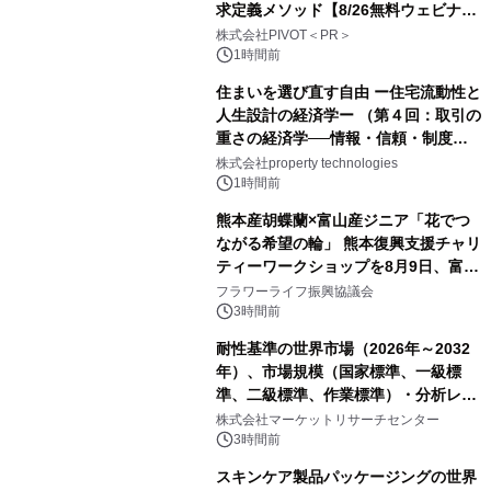
求定義メソッド【8/26無料ウェビナ
ー】株式会社PIVOT
株式会社PIVOT＜PR＞
1時間前
住まいを選び直す自由 ー住宅流動性と
人生設計の経済学ー （第４回：取引の
重さの経済学──情報・信頼・制度を
PropTechはどう組み替えるか）｜
株式会社property technologies
PropTech-Lab
1時間前
熊本産胡蝶蘭×富山産ジニア「花でつ
ながる希望の輪」 熊本復興支援チャリ
ティーワークショップを8月9日、富
山・射水で開催
フラワーライフ振興協議会
3時間前
耐性基準の世界市場（2026年～2032
年）、市場規模（国家標準、一級標
準、二級標準、作業標準）・分析レポ
ートを発表
株式会社マーケットリサーチセンター
3時間前
スキンケア製品パッケージングの世界