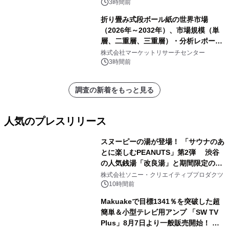
3時間前
折り畳み式段ボール紙の世界市場
（2026年～2032年）、市場規模（単
層、二重層、三重層）・分析レポート
を発表
株式会社マーケットリサーチセンター
3時間前
調査の新着をもっと見る
人気のプレスリリース
スヌーピーの湯が登場！ 「サウナのあ
とに楽しむPEANUTS」第2弾 渋谷
の人気銭湯「改良湯」と期間限定のコ
1
ラボレーション サウナイキタイコラ
株式会社ソニー・クリエイティブプロダクツ
ボグッズも発売決定！
10時間前
Makuakeで目標1341％を突破した超
簡単＆小型テレビ用アンプ 「SW TV
Plus」8月7日より一般販売開始！ ケ