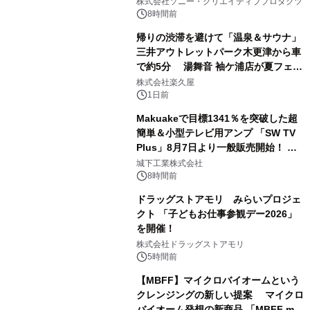
ラボレーション サウナイキタイコラ
株式会社ソニー・クリエイティブプロダクツ
ボグッズも発売決定！
8時間前
帰りの渋滞を避けて「温泉＆サウナ」
三井アウトレットパーク木更津から車
で約5分 湯舞音 袖ケ浦店が夏フェア
2
メニューを提供
株式会社楽久屋
1日前
Makuakeで目標1341％を突破した超
簡単＆小型テレビ用アンプ 「SW TV
Plus」8月7日より一般販売開始！ ケ
3
ーブル1本つなぐだけ、テレビの音が
城下工業株式会社
ぐっと豊かに
8時間前
ドラッグストアモリ みらいプロジェ
クト 「子どもお仕事参観デー2026」
を開催！
4
株式会社ドラッグストアモリ
5時間前
【MBFF】マイクロバイオームという
クレンジングの新しい提案 マイクロ
バイオーム発想の新商品 「MBFF mb