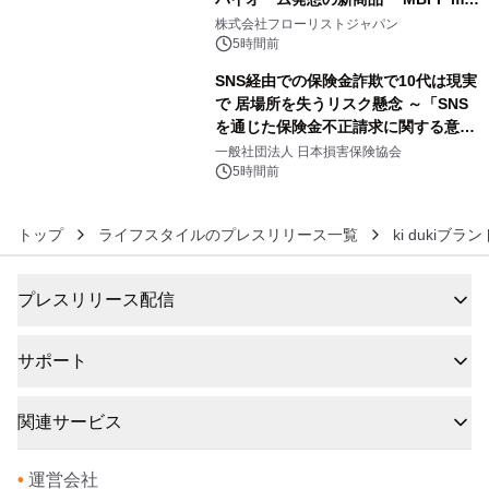
5
クレンジングPRO」を2026年8月6日
株式会社フローリストジャパン
発売
5時間前
SNS経由での保険金詐欺で10代は現実
で 居場所を失うリスク懸念 ～「SNS
を通じた保険金不正請求に関する意識
6
調査」を実施、 認知度の低さも浮き彫
一般社団法人 日本損害保険協会
りに～
5時間前
トップ
ライフスタイルのプレスリリース一覧
ki dukiブ
プレスリリース配信
サポート
関連サービス
•
運営会社