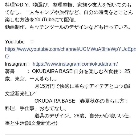
料理やDIY、物選び、整理整頓、家族や友人を招いてのも
てなし、一人キャンプや旅行など、自分の時間をとことん
楽しむ方法をYouTubeにて配信。
動画制作、キッチンツールのデザインなども行っている。
YouTube ：
https://www.youtube.com/channel/UCMWuA3HeWpYUcEpx
Q
Instagram：
https://www.instagram.com/okudaira.m/
著書 ： OKUDAIRA BASE 自分を楽しむ衣食住： 25
歳、東京、一人暮らし。
月15万円で快適に暮らすアイデアとコツ(誠
文堂新光社)／
OKUDAIRA BASE 春夏秋冬の暮らし方：
料理、手仕事、おもてなし、
道具のデザイン。28歳、自分が心地いい仕
事と生活(誠文堂新光社)