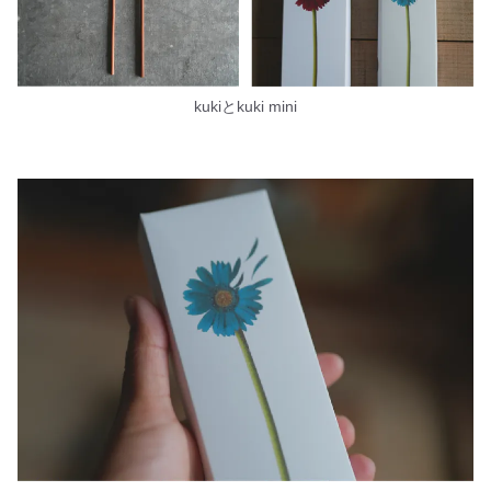
kukiとkuki mini