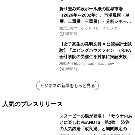
折り畳み式段ボール紙の世界市場
（2026年～2032年）、市場規模（単
層、二重層、三重層）・分析レポート
を発表
株式会社マーケットリサーチセンター
1時間前
【女子高生の発明文具 × 公認会計士試
験】「エビングハウスフセン」がCPA
会計学院の受講生を対象に実証実験を
実施
株式会社Ebbinghaus Stationery
1時間前
ビジネスの新着をもっと見る
人気のプレスリリース
スヌーピーの湯が登場！ 「サウナのあ
とに楽しむPEANUTS」第2弾 渋谷
の人気銭湯「改良湯」と期間限定のコ
1