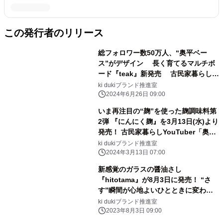
この発行者のリリース
総フォロワー数50万人、“奥平ベー
ス”がデザイン 長く育てるマルチボ
ード『teak』新発売 古民家暮らし
YouTuberが使いやすさにこだわった
ki dukiブランド推進室
新プロダクト
2024年6月26日 09:00
いま再注目の“麹”を使った麹調味料第
2弾 『にんにく麹』を3月13日(水)より
発売！ 古民家暮らしYouTuber「奥平
ベース」が愛用する万能調味料
ki dukiブランド推進室
2024年3月13日 07:00
新感覚のガラスの醤油さし
『hitotama』が8月3日に発売！ “さ
す”瞬間が心地よいひとときに変わ
る。 古民家で暮らす29歳、
ki dukiブランド推進室
YouTuber「奥平ベース」がデザイン
2023年8月3日 09:00
する新商品。