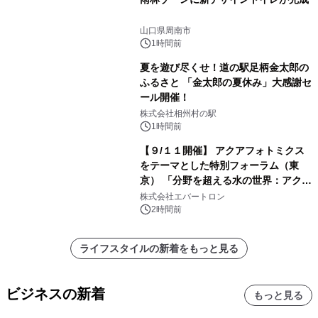
山口県周南市
1時間前
夏を遊び尽くせ！道の駅足柄金太郎の
ふるさと 「金太郎の夏休み」大感謝セ
ール開催！
株式会社相州村の駅
1時間前
【９/１１開催】 アクアフォトミクス
をテーマとした特別フォーラム（東
京） 「分野を超える水の世界：アクア
フォトミクスが切り拓く新しい科学の
株式会社エバートロン
地平」を開催
2時間前
ライフスタイルの新着をもっと見る
ビジネスの新着
もっと見る