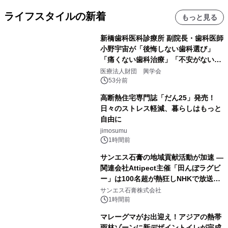
ライフスタイルの新着
もっと見る
新橋歯科医科診療所 副院長・歯科医師
小野宇宙が「後悔しない歯科選び」
「痛くない歯科治療」「不安がない治
療計画」をテーマに専門監修
医療法人財団 興学会
53分前
高断熱住宅専門誌「だん25」発売！
日々のストレス軽減、暮らしはもっと
自由に
jimosumu
1時間前
サンエス石膏の地域貢献活動が加速 ―
関連会社Attipect主催「田んぼラグビ
ー」は100名超が熱狂しNHKで放送さ
れました。
サンエス石膏株式会社
1時間前
マレーグマがお出迎え！アジアの熱帯
雨林ゾーンに新デザイントイレが完成