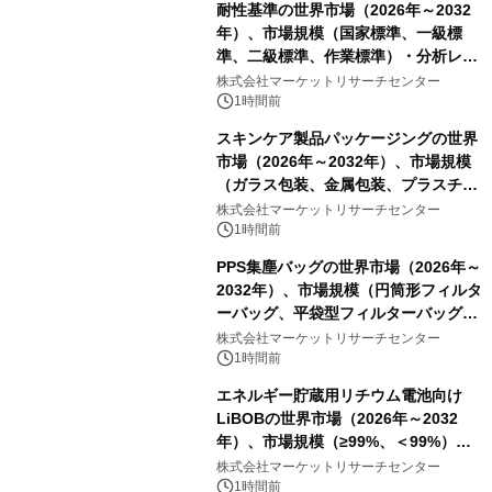
耐性基準の世界市場（2026年～2032
年）、市場規模（国家標準、一級標
準、二級標準、作業標準）・分析レポ
ートを発表
株式会社マーケットリサーチセンター
1時間前
スキンケア製品パッケージングの世界
市場（2026年～2032年）、市場規模
（ガラス包装、金属包装、プラスチッ
ク包装、その他）・分析レポートを発
株式会社マーケットリサーチセンター
表
1時間前
PPS集塵バッグの世界市場（2026年～
2032年）、市場規模（円筒形フィルタ
ーバッグ、平袋型フィルターバッグ、
プリーツフィルターバッグ、その
株式会社マーケットリサーチセンター
他）・分析レポートを発表
1時間前
エネルギー貯蔵用リチウム電池向け
LiBOBの世界市場（2026年～2032
年）、市場規模（≥99%、＜99%）・
分析レポートを発表
株式会社マーケットリサーチセンター
1時間前