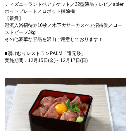
ディズニーランドペアチケット／32型液晶テレビ／abien
ホットプレート／ロボット掃除機
【銀賞】
澄流入浴招待券10枚／木下大サーカスペア招待券／ロー
ストビーフ3kg
その他豪華な景品を沢山ご用意しております！
■湯けむりレストランPALM「還元祭」
実施期間：12月15日(金)～12月17日(日)