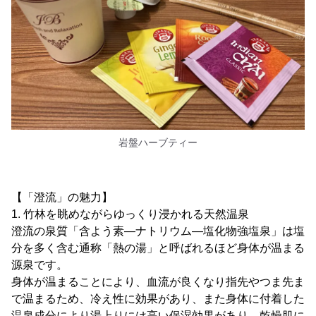
岩盤ハーブティー
【「澄流」の魅力】
1. 竹林を眺めながらゆっくり浸かれる天然温泉
澄流の泉質「含よう素―ナトリウム―塩化物強塩泉」は塩
分を多く含む通称「熱の湯」と呼ばれるほど身体が温まる
源泉です。
身体が温まることにより、血流が良くなり指先やつま先ま
で温まるため、冷え性に効果があり、また身体に付着した
温泉成分により湯上りには高い保湿効果があり、乾燥肌に