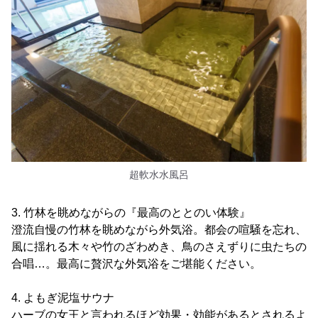
超軟水水風呂
3. 竹林を眺めながらの『最高のととのい体験』
澄流自慢の竹林を眺めながら外気浴。都会の喧騒を忘れ、
風に揺れる木々や竹のざわめき、鳥のさえずりに虫たちの
合唱…。最高に贅沢な外気浴をご堪能ください。
4. よもぎ泥塩サウナ
ハーブの女王と言われるほど効果・効能があるとされるよ