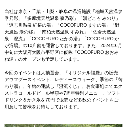
当社は東京・千葉・山梨・岐阜の温浴施設「稲城天然温泉
季乃彩」「多摩境天然温泉 森乃彩」「湯どころ みのり」
「道志川温泉 紅椿の湯」「COCOFURO ますの湯」「野
天風呂 湯の郷」「南柏天然温泉 すみれ」「佐倉天然温
泉 澄流」「COCOFURO たかの湯」「COCOFURO か
が浴場」の10店舗を運営しております。また、2024年6月
中旬に大阪府大阪市平野区に仮称「COCOFURO おおみ
ね湯」のオープンも予定しています。
今回のイベントは大抽選会、『オリジナル福袋』の販売、
アウフグースイベント、レディースウィーク、季節の『替
わり湯』、年始の運試し『澄流くじ』、お食事処にてエク
ストラコールドビール半額や7周年特別メニュー、ソフト
ドリンク＆かき氷を70円で販売など多数のイベントをご
用意して皆様をお待ちしております。