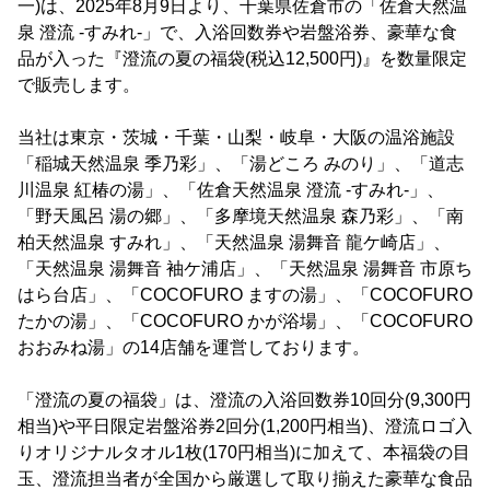
一)は、2025年8月9日より、千葉県佐倉市の「佐倉天然温
泉 澄流 -すみれ-」で、入浴回数券や岩盤浴券、豪華な食
品が入った『澄流の夏の福袋(税込12,500円)』を数量限定
で販売します。
当社は東京・茨城・千葉・山梨・岐阜・大阪の温浴施設
「稲城天然温泉 季乃彩」、「湯どころ みのり」、「道志
川温泉 紅椿の湯」、「佐倉天然温泉 澄流 -すみれ-」、
「野天風呂 湯の郷」、「多摩境天然温泉 森乃彩」、「南
柏天然温泉 すみれ」、「天然温泉 湯舞音 龍ケ崎店」、
「天然温泉 湯舞音 袖ケ浦店」、「天然温泉 湯舞音 市原ち
はら台店」、「COCOFURO ますの湯」、「COCOFURO
たかの湯」、「COCOFURO かが浴場」、「COCOFURO
おおみね湯」の14店舗を運営しております。
「澄流の夏の福袋」は、澄流の入浴回数券10回分(9,300円
相当)や平日限定岩盤浴券2回分(1,200円相当)、澄流ロゴ入
りオリジナルタオル1枚(170円相当)に加えて、本福袋の目
玉、澄流担当者が全国から厳選して取り揃えた豪華な食品