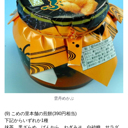
雲丹めかぶ
(9) こめの里本舗の煎餅(390円相当)
下記からいずれか1種
抹茶、黒ざらめ、ばんから、ねぎみそ、白砂糖、サラダ、