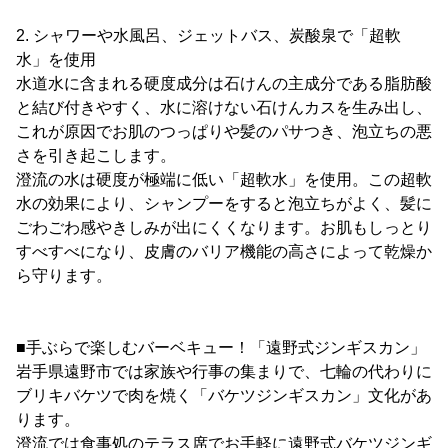
2. シャワーや水風呂、ジェットバス、炭酸泉で「超軟
水」を使用
水道水に含まれる硬度成分は石けんの主成分である脂肪酸
と結び付きやすく、水に溶けない石けんカスを生み出し、
これが原因でお肌のつっぱりや髪のパサつき、泡立ちの悪
さを引き起こします。
澄流の水は硬度が極端に低い「超軟水」を使用。この超軟
水の効果により、シャンプーをすると泡立ちがよく、髪に
ごわごわ感やきしみが出にくくなります。お肌もしっとり
すべすべになり、皮膚のバリア機能の高さによって乾燥か
ら守ります。
■手ぶらで楽しむバーベキュー！「遠野式ジンギスカン」
岩手県遠野市では家族や行事の集まりで、七輪の代わりに
ブリキバケツで肉を焼く「バケツジンギスカン」文化があ
ります。
澄流では食事処のテラス席でお手軽に遠野式バケツジンギ