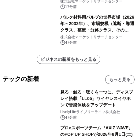
発表
株式会社マーケットリサーチセンター
17分前
バルク材料用バルブの世界市場（2026
年～2032年）、市場規模（遮断・導通
クラス、整流・分路クラス、その
他）・分析レポートを発表
株式会社マーケットリサーチセンター
47分前
ビジネスの新着をもっと見る
テックの新着
もっと見る
見る・触る・聴くを一つに。ディスプ
レイ搭載「LL05」ワイヤレスイヤホ
ンで音楽体験をアップデート
LivelyLifeライブリーライフ株式会社
47分前
プロeスポーツチーム『AXIZ WAVE』
のPOP UP SHOPが2026年8月1日(土)