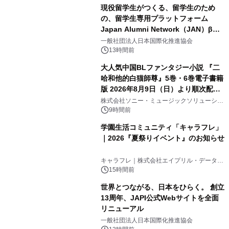
現役留学生がつくる、留学生のため
の、留学生専用プラットフォーム
Japan Alumni Network（JAN）β版
3
をリリース
一般社団法人日本国際化推進協会
13時間前
大人気中国BLファンタジー小説 『二
哈和他的白猫師尊』5巻・6巻電子書籍
版 2026年8月9日（日）より順次配信
4
開始
株式会社ソニー・ミュージックソリューショ
ンズ
9時間前
学園生活コミュニティ「キャラフレ」
｜2026『夏祭りイベント』のお知らせ
5
キャラフレ｜株式会社エイプリル・データ・
デザインズ
15時間前
世界とつながる、日本をひらく。 創立
13周年、JAPI公式Webサイトを全面
リニューアル
6
一般社団法人日本国際化推進協会