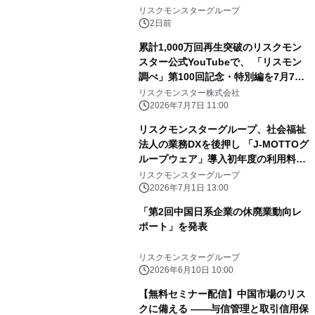
リスクモンスターグループ
2日前
累計1,000万回再生突破のリスクモン
スター公式YouTubeで、 「リスモン
調べ」第100回記念・特別編を7月7日
公開
リスクモンスター株式会社
2026年7月7日 11:00
リスクモンスターグループ、社会福祉
法人の業務DXを後押し 「J-MOTTOグ
ループウェア」導入初年度の利用料が
無料となるキャンペーンを開始
リスクモンスターグループ
2026年7月1日 13:00
「第2回中国日系企業の休廃業動向レ
ポート」を発表
リスクモンスターグループ
2026年6月10日 10:00
【無料セミナー配信】中国市場のリス
クに備える ――与信管理と取引信用保