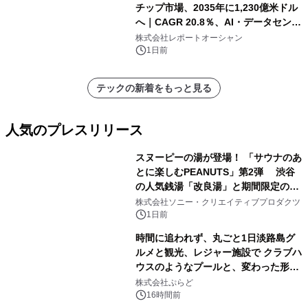
チップ市場、2035年に1,230億米ドル
へ｜CAGR 20.8％、AI・データセンタ
ー需要が成長を牽引
株式会社レポートオーシャン
1日前
テックの新着をもっと見る
人気のプレスリリース
スヌーピーの湯が登場！ 「サウナのあ
とに楽しむPEANUTS」第2弾 渋谷
の人気銭湯「改良湯」と期間限定のコ
1
ラボレーション サウナイキタイコラ
株式会社ソニー・クリエイティブプロダクツ
ボグッズも発売決定！
1日前
時間に追われず、丸ごと1日淡路島グ
ルメと観光、レジャー施設で クラブハ
ウスのようなプールと、変わった形の
2
サウナも 「THE BOXY AWAJI」のお
株式会社ぷらど
得な素泊まり連泊プランで
16時間前