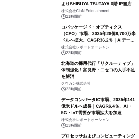
よりSHIBUYA TSUTAYA 6階 IP書店で
開催決定！！
株式会社ClaN Entertainment
21時間前
コパッケージド・オプティクス
（CPO）市場、2035年28億8,700万米
ドルへ拡大、CAGR36.2％｜AIデータ
センター・高速光通信需要が成長を加
株式会社レポートオーシャン
速
22時間前
北海道の採用代行「リクルーティブ」
体制強化！富良野・ニセコの人手不足
を解消
クウカン株式会社
23時間前
データコンバータIC市場、2035年141
億米ドルへ成長｜CAGR6.4％、AI・
5G・IoT需要が市場拡大を加速
株式会社レポートオーシャン
23時間前
プロセッサおよびコンピューティング