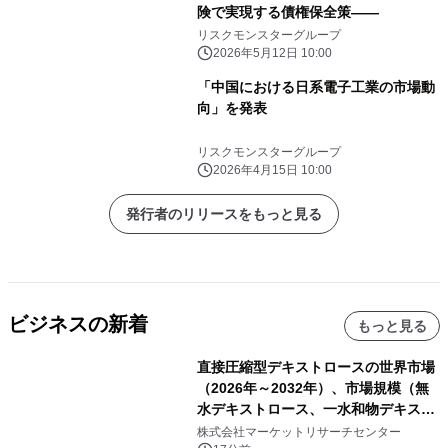
険で実現する債権保全策――
リスクモンスターグループ
2026年5月12日 10:00
「中国における日系電子工業の市場動
向」を発表
リスクモンスターグループ
2026年4月15日 10:00
発行者のリリースをもっと見る
ビジネスの新着
もっと見る
直接圧縮型デキストロースの世界市場
（2026年～2032年）、市場規模（無
水デキストロース、一水和物デキスト
ロース）・分析レポートを発表
株式会社マーケットリサーチセンター