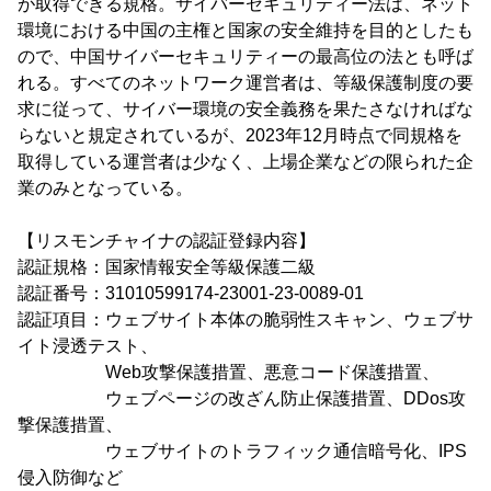
が取得できる規格。サイバーセキュリティー法は、ネット
環境における中国の主権と国家の安全維持を目的としたも
ので、中国サイバーセキュリティーの最高位の法とも呼ば
れる。すべてのネットワーク運営者は、等級保護制度の要
求に従って、サイバー環境の安全義務を果たさなければな
らないと規定されているが、2023年12月時点で同規格を
取得している運営者は少なく、上場企業などの限られた企
業のみとなっている。
【リスモンチャイナの認証登録内容】
認証規格：国家情報安全等級保護二級
認証番号：31010599174-23001-23-0089-01
認証項目：ウェブサイト本体の脆弱性スキャン、ウェブサ
イト浸透テスト、
Web攻撃保護措置、悪意コード保護措置、
ウェブページの改ざん防止保護措置、DDos攻
撃保護措置、
ウェブサイトのトラフィック通信暗号化、IPS
侵入防御など