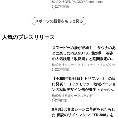
株式会社GENDA GiGO Entertainment
17時間前
スポーツの新着をもっと見る
人気のプレスリリース
スヌーピーの湯が登場！ 「サウナのあ
とに楽しむPEANUTS」第2弾 渋谷
の人気銭湯「改良湯」と期間限定のコ
1
ラボレーション サウナイキタイコラ
株式会社ソニー・クリエイティブプロダクツ
ボグッズも発売決定！
22時間前
【令和8年8月8日】トリプル「8」の日
に発表！ ヨックモック・地域バージョ
ンの秋田デザイン缶が誕生 ～かわいい
2
秋田犬の子犬と秋田の四季と名所を巡
株式会社秋田ケーブルテレビ
るパッケージ～ 9月1日(火)秋田県内で
2時間前
販売開始
8月8日は音楽シーンに革新をもたらし
た 伝説のリズムマシン「TR-808」を