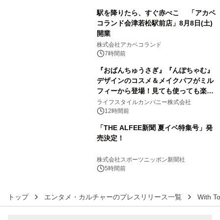
駅を降りたら、すぐ赤べこ 「アカベ
コランド会津若松駅前店」8月8日(土)
開業
4
株式会社アカベコランド
7時間前
『おぱんちゅうさぎ』『んぽちゃむ』
デザインのコスメ＆メイクパフがミル
フィーから登場！見ても使っても楽し
5
い、ポップでキュートなコレクショ
ライフスタイルカンパニー株式会社
ン。
12時間前
「THE ALFEE新聞 夏イベ特集号」発
売決定！
6
株式会社スポーツニッポン新聞社
5時間前
トップ
エンタメ・カルチャーのプレスリリース一覧
With 