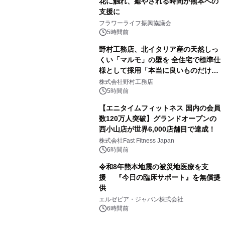
花に触れ、癒やされる時間が熊本への
支援に
フラワーライフ振興協議会
5時間前
野村工務店、北イタリア産の天然しっ
くい「マルモ」の壁を 全住宅で標準仕
様として採用「本当に良いものだけに
こだわる」
株式会社野村工務店
5時間前
【エニタイムフィットネス 国内の会員
数120万人突破】グランドオープンの
西小山店が世界6,000店舗目で達成！
株式会社Fast Fitness Japan
6時間前
令和8年熊本地震の被災地医療を支
援 『今日の臨床サポート』を無償提
供
エルゼビア・ジャパン株式会社
6時間前