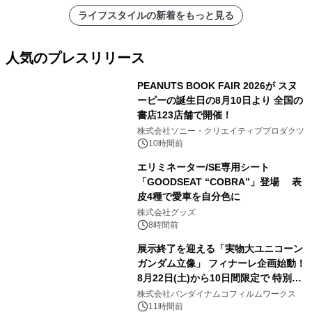
ライフスタイルの新着をもっと見る
人気のプレスリリース
PEANUTS BOOK FAIR 2026が スヌ
ーピーの誕生日の8月10日より 全国の
書店123店舗で開催！
1
株式会社ソニー・クリエイティブプロダクツ
10時間前
エリミネーター/SE専用シート
「GOODSEAT “COBRA”」登場 表
皮4種で愛車を自分色に
2
株式会社グッズ
8時間前
展示終了を迎える「実物大ユニコーン
ガンダム立像」 フィナーレ企画始動！
8月22日(土)から10日間限定で 特別映
3
像『UNICORN GUNDAM Statue ―
株式会社バンダイナムコフィルムワークス
BEYOND POSSIBILITY ―』を上映！
11時間前