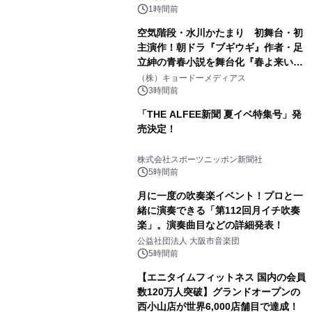
1時間前
空気階段・水川かたまり 初舞台・初
主演作！朝ドラ『ブギウギ』作者・足
立紳の青春小説を舞台化『春よ来い、
マジで来い』キービジュアル解禁！
（株）キョードーメディアス
3時間前
「THE ALFEE新聞 夏イベ特集号」発
売決定！
株式会社スポーツニッポン新聞社
5時間前
月に一度の吹奏楽イベント！プロと一
緒に演奏できる「第112回月イチ吹奏
楽」。演奏曲目などの詳細発表！
公益社団法人 大阪市音楽団
5時間前
【エニタイムフィットネス 国内の会員
数120万人突破】グランドオープンの
西小山店が世界6,000店舗目で達成！