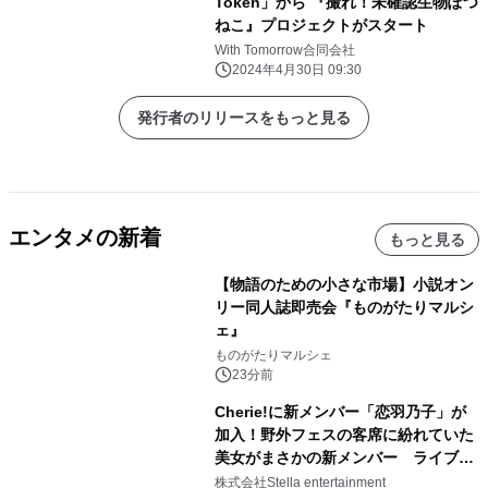
Token」から 『撮れ！未確認生物ぽつ
ねこ』プロジェクトがスタート
With Tomorrow合同会社
2024年4月30日 09:30
発行者のリリースをもっと見る
エンタメの新着
もっと見る
【物語のための小さな市場】小説オン
リー同人誌即売会『ものがたりマルシ
ェ』
ものがたりマルシェ
23分前
Cherie!に新メンバー「恋羽乃子」が
加入！野外フェスの客席に紛れていた
美女がまさかの新メンバー ライブ中
のサプライズ発表に会場騒然
株式会社Stella entertainment