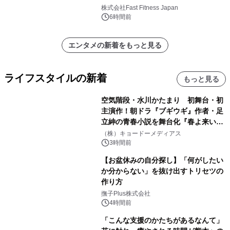
株式会社Fast Fitness Japan
6時間前
エンタメの新着をもっと見る
ライフスタイルの新着
もっと見る
空気階段・水川かたまり 初舞台・初
主演作！朝ドラ『ブギウギ』作者・足
立紳の青春小説を舞台化『春よ来い、
マジで来い』キービジュアル解禁！
（株）キョードーメディアス
3時間前
【お盆休みの自分探し】「何がしたい
か分からない」を抜け出すトリセツの
作り方
撫子Plus株式会社
4時間前
「こんな支援のかたちがあるなんて」