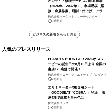
オンサイト修理サービスの世界市場
（2026年～2032年）、市場規模（溶
接・金属修復、研削・仕上げ、アライ
メント、その他）・分析レポートを発
株式会社マーケットリサーチセンター
表
2時間前
ビジネスの新着をもっと見る
人気のプレスリリース
PEANUTS BOOK FAIR 2026が スヌ
ーピーの誕生日の8月10日より 全国の
書店123店舗で開催！
1
株式会社ソニー・クリエイティブプロダクツ
7時間前
エリミネーター/SE専用シート
「GOODSEAT “COBRA”」登場 表
皮4種で愛車を自分色に
2
株式会社グッズ
5時間前