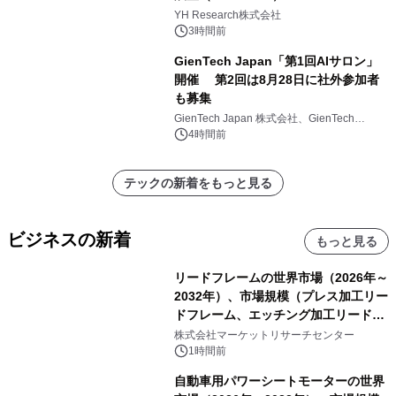
YH Research株式会社
3時間前
GienTech Japan「第1回AIサロン」
開催 第2回は8月28日に社外参加者
も募集
GienTech Japan 株式会社、GienTech
Consulting Japan 株式会社
4時間前
テックの新着をもっと見る
ビジネスの新着
もっと見る
リードフレームの世界市場（2026年～
2032年）、市場規模（プレス加工リー
ドフレーム、エッチング加工リードフ
レーム）・分析レポートを発表
株式会社マーケットリサーチセンター
1時間前
自動車用パワーシートモーターの世界