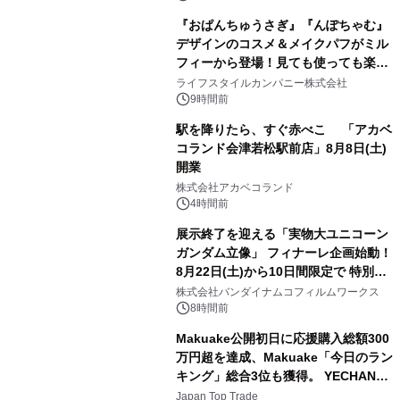
『おぱんちゅうさぎ』『んぽちゃむ』
デザインのコスメ＆メイクパフがミル
フィーから登場！見ても使っても楽し
3
い、ポップでキュートなコレクショ
ライフスタイルカンパニー株式会社
ン。
9時間前
駅を降りたら、すぐ赤べこ 「アカベ
コランド会津若松駅前店」8月8日(土)
開業
4
株式会社アカベコランド
4時間前
展示終了を迎える「実物大ユニコーン
ガンダム立像」 フィナーレ企画始動！
8月22日(土)から10日間限定で 特別映
5
像『UNICORN GUNDAM Statue ―
株式会社バンダイナムコフィルムワークス
BEYOND POSSIBILITY ―』を上映！
8時間前
Makuake公開初日に応援購入総額300
万円超を達成、Makuake「今日のラン
キング」総合3位も獲得。 YECHAN音
6
浴シンギングボウル第2弾の大型サイ
Japan Top Trade