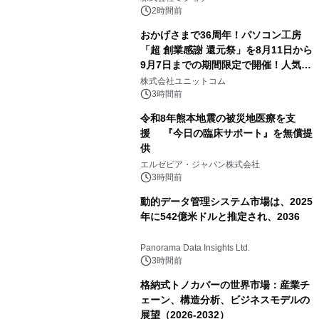
2時間前
おかげさまで36周年！パソコン工房
「超 創業感謝 還元祭」を8月11日から
9月7日までの期間限定で開催！人気の
ゲーミングPCや高性能ノートPCなど
株式会社ユニットコム
対象iiyama PCのご購入で最大3万円分
3時間前
相当を還元
令和8年熊本地震の被災地医療を支
援 『今日の臨床サポート』を無償提
供
エルゼビア・ジャパン株式会社
3時間前
動的データ管理システム市場は、2025
年に542億米ドルと推定され、2036
Panorama Data Insights Ltd.
3時間前
格納式トノカバーの世界市場：産業チ
ェーン、構造分析、ビジネスモデルの
展望（2026-2032）