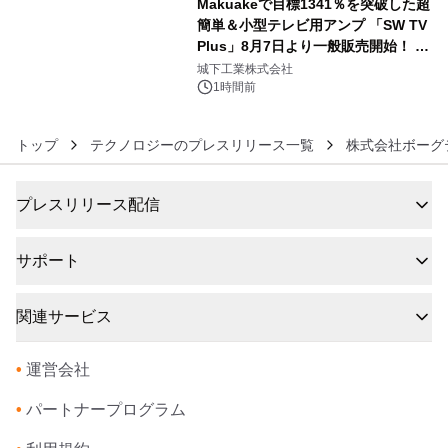
Makuakeで目標1341％を突破した超
簡単＆小型テレビ用アンプ 「SW TV
Plus」8月7日より一般販売開始！ ケ
6
ーブル1本つなぐだけ、テレビの音が
城下工業株式会社
ぐっと豊かに
1時間前
トップ
テクノロジーのプレスリリース一覧
株式会社ボーグ
プレスリリース配信
サポート
関連サービス
•
運営会社
•
パートナープログラム