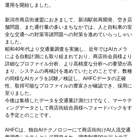
運用を開始しました。
新潟市商店街連盟におきまして、新潟駅前再開発、空き店
舗問題、また通行量の多いまちなかでは、人と自転車の安
全な交通への対策等諸問題への対策を進めていらっしゃい
ました。
昭和40年代より交通量調査を実施し、近年ではAIカメラ
による自動計測にも取り組まれており、商店街会員様より
詳細なプロファイル分析、より高精度な分析への要望が高
まり、システムの再検討を進めていたとのことです。数種
の同様なAIカメラを試験／検証し、AHFCデータの正確
性、取得可能なプロファイルの豊富さが確認でき、採用に
至りました。
今後は集積したデータを交通量計測だけでなく、マーケテ
ィングデータとして商店街組合員様へフォードバックをす
る予定とのことです。
AHFCは、独自AIテクノロジーにて商店街向けAI人流交通