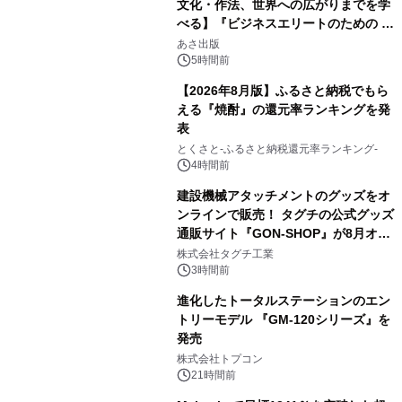
文化・作法、世界への広がりまでを学
べる】『ビジネスエリートのための 教
2
養としての蕎麦』2026年8月25日
あさ出版
（火）発売
5時間前
【2026年8月版】ふるさと納税でもら
える『焼酎』の還元率ランキングを発
表
3
とくさと-ふるさと納税還元率ランキング-
4時間前
建設機械アタッチメントのグッズをオ
ンラインで販売！ タグチの公式グッズ
通販サイト『GON-SHOP』が8月オー
4
プン
株式会社タグチ工業
3時間前
進化したトータルステーションのエン
トリーモデル 『GM-120シリーズ』を
発売
5
株式会社トプコン
21時間前