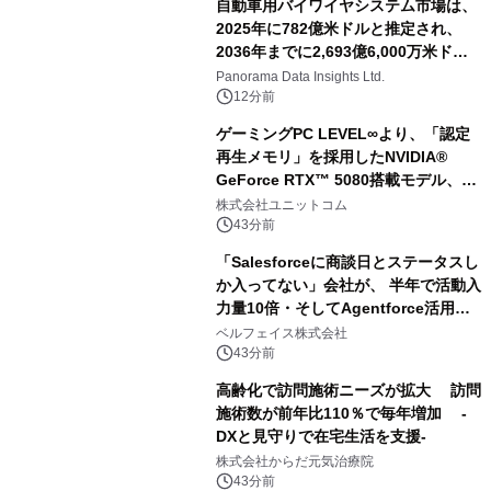
自動車用バイワイヤシステム市場は、
2025年に782億米ドルと推定され、
2036年までに2,693億6,000万米ドル
に達すると予測されており、予測期間
Panorama Data Insights Ltd.
（2026年～2036年）
12分前
ゲーミングPC LEVEL∞より、「認定
再生メモリ」を採用したNVIDIA®
GeForce RTX™ 5080搭載モデル、
NVIDIA® GeForce RTX™ 5070 Ti搭
株式会社ユニットコム
載モデルを販売開始
43分前
「Salesforceに商談日とステータスし
か入ってない」会社が、 半年で活動入
力量10倍・そしてAgentforce活用へ
── 敷島住宅×bellSalesAI事例公開
ベルフェイス株式会社
43分前
高齢化で訪問施術ニーズが拡大 訪問
施術数が前年比110％で毎年増加 -
DXと見守りで在宅生活を支援-
株式会社からだ元気治療院
43分前