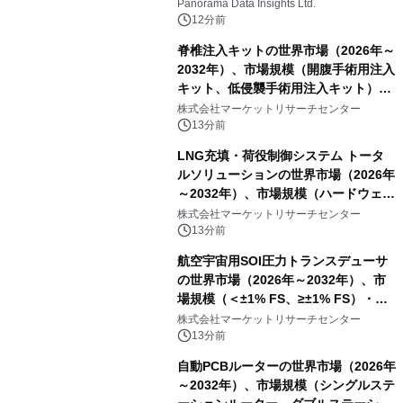
に達すると予測されており、予測期間
Panorama Data Insights Ltd.
（2026年～2036年）
12分前
脊椎注入キットの世界市場（2026年～
2032年）、市場規模（開腹手術用注入
キット、低侵襲手術用注入キット）・
分析レポートを発表
株式会社マーケットリサーチセンター
13分前
LNG充填・荷役制御システム トータ
ルソリューションの世界市場（2026年
～2032年）、市場規模（ハードウェ
ア、ソフトウェア、サービス）・分析
株式会社マーケットリサーチセンター
レポートを発表
13分前
航空宇宙用SOI圧力トランスデューサ
の世界市場（2026年～2032年）、市
場規模（＜±1% FS、≥±1% FS）・分
析レポートを発表
株式会社マーケットリサーチセンター
13分前
自動PCBルーターの世界市場（2026年
～2032年）、市場規模（シングルステ