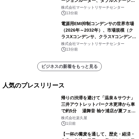
ーションルーター、ダブルステーショ
ンルーター）・分析レポートを発表
株式会社マーケットリサーチセンター
13分前
電源用EMI抑制コンデンサの世界市場
（2026年～2032年）、市場規模（ク
ラスXコンデンサ、クラスYコンデン
サ）・分析レポートを発表
株式会社マーケットリサーチセンター
13分前
ビジネスの新着をもっと見る
人気のプレスリリース
帰りの渋滞を避けて「温泉＆サウナ」
三井アウトレットパーク木更津から車
で約5分 湯舞音 袖ケ浦店が夏フェア
1
メニューを提供
株式会社楽久屋
1日前
【一杯の蕎麦を通して、歴史・経済・