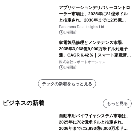
アプリケーションデリバリーコントロ
ーラー市場は、2025年に81億米ドル
と推定され、2036年までに235億
8,000万米ドルに達すると予測されて
Panorama Data Insights Ltd.
おり、予測期間（2026年～2036年）
1時間前
家電製品修理とメンテナンス市場、
2035年3,068億9,000万米ドル到達予
測、CAGR 6.42％｜スマート家電普
及・循環型経済・メンテナンス需要拡
株式会社レポートオーシャン
大が成長を加速
1時間前
テックの新着をもっと見る
ビジネスの新着
もっと見る
自動車用バイワイヤシステム市場は、
2025年に782億米ドルと推定され、
2036年までに2,693億6,000万米ドル