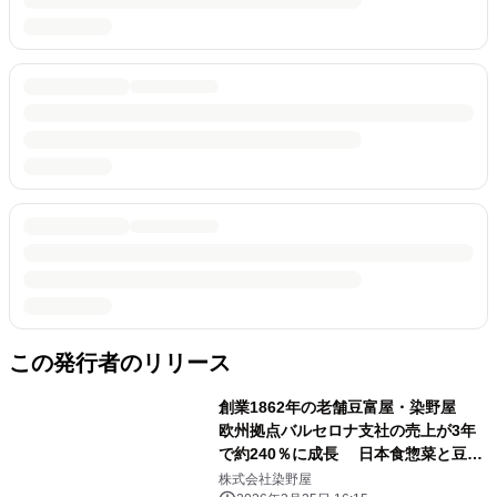
この発行者のリリース
創業1862年の老舗豆富屋・染野屋
欧州拠点バルセロナ支社の売上が3年
で約240％に成長 日本食惣菜と豆富
を中心に欧州で人気拡大
株式会社染野屋