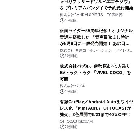
ゃべりブリザードソルベエゴチゾウ」
を プレミアムバンダイで予約受付開始
3
株式会社BANDAI SPIRITS EC戦略部
4時間前
仮面ライダー55周年記念！オリジナル
音源を搭載した 「音声目覚まし時計」
が8月6日に一般発売開始！ あの日の
4
大興奮が今甦る
株式会社 秀建コーポレーション ディレクト
アートギャラリー
8時間前
株式会社バブル、伊勢原市へ3人乗り
EVトゥクトゥク 「VIVEL COCO」を
寄贈
5
株式会社バブル
4時間前
有線CarPlay／Android Autoをワイヤ
レス化 「Mini Aura」 OTTOCASTが
発売、2色展開で8/31まで40％OFF！
6
OTTOCAST株式会社
7時間前