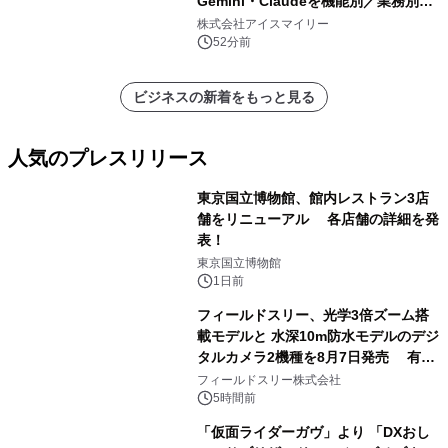
Gemini・Claudeを機能別／業務別に
比較―自社に合う生成AIの選び方がわ
株式会社アイスマイリー
かる実践ガイド
52分前
ビジネスの新着をもっと見る
人気のプレスリリース
東京国立博物館、館内レストラン3店
舗をリニューアル 各店舗の詳細を発
表！
1
東京国立博物館
1日前
フィールドスリー、光学3倍ズーム搭
載モデルと 水深10m防水モデルのデジ
タルカメラ2機種を8月7日発売 有効
2
約1300万画素、用途別に選べるコンデ
フィールドスリー株式会社
ジ新登場
5時間前
「仮面ライダーガヴ」より 「DXおし