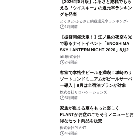
【2026年8月版】ふるさと納税でもら
える『ウイスキー』の還元率ランキン
グを発表
とくさと-ふるさと納税還元率ランキング-
1時間前
【振替開催決定！】江ノ島の夜空を光
で彩るナイトイベント「ENOSHIMA
SKY LANTERN NIGHT 2026」8月22
日(土)振替開催＆受付スタート！
biid株式会社
2時間前
客室で本格生ビールを満喫！城崎のリ
ゾートコンドミニアムがビールサーバ
ー導入｜8月は全宿泊プランが対象
株式会社リロバケーションズ
3時間前
家族が集まる夏をもっと楽しく
PLANTがお盆のごちそうメニューとお
得なセット商品を販売
株式会社PLANT
4時間前