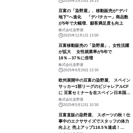
2026年3月25日 16:15
豆富の「染野屋」、移動販売が“デパ
地下”へ進化 「デパチカー」商品数
が5年で大幅増、顧客満足度も向上
株式会社染野屋
2025年12月1日 13:00
豆富移動販売の「染野屋」、女性活躍
が拡大 女性就業率が5年で
18％→37％に倍増
株式会社染野屋
2025年9月29日 13:30
欧州展開中の豆富の染野屋、 スペイン
サッカー1部リーグのビジャレアルCF
に 豆富セミナーを在スペイン日本国大
使館と連携開催！ 植物性たんぱく質で
株式会社染野屋
アスリートの栄養向上へ！
2025年5月12日 10:30
豆富直販の染野屋、 スポーツの秋！仕
事中のエクササイズでスタッフの体力
向上と 売上アップ118.5％達成！