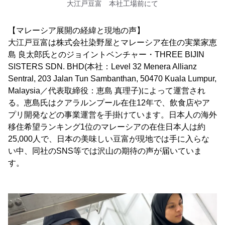
大江戸豆富 本社工場前にて
【マレーシア展開の経緯と現地の声】
大江戸豆富は株式会社染野屋とマレーシア在住の実業家恵
島 良太郎氏とのジョイントベンチャー・THREE BIJIN
SISTERS SDN. BHD(本社：Level 32 Menera Allianz
Sentral, 203 Jalan Tun Sambanthan, 50470 Kuala Lumpur,
Malaysia／代表取締役：恵島 真理子)によって運営され
る。恵島氏はクアラルンプール在住12年で、飲食店やア
プリ開発などの事業運営を手掛けています。日本人の海外
移住希望ランキング1位のマレーシアの在住日本人は約
25,000人で、日本の美味しい豆富が現地では手に入らな
い中、同社のSNS等では沢山の期待の声が届いていま
す。