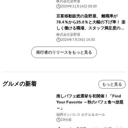
SDGs目標3健康増進と賃金アップを両
株式会社染野屋
立！
2024年11月14日 09:30
豆富移動販売の染野屋、 離職率が
78.4％から25.0％と大幅の下げ率！ 楽
しく働ける職場、スタッフ満足度の環
境を整える
株式会社染野屋
2024年7月24日 14:30
発行者のリリースをもっと見る
グルメの新着
もっと見る
推しパフェ総選挙を初開催！「Find
Your Favorite ～秋のパフェ食べ放題
～」
福岡サンパレス ホテル＆ホール
19分前