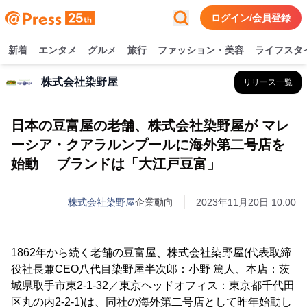
ログイン/会員登録
新着
エンタメ
グルメ
旅行
ファッション・美容
ライフスタ
株式会社染野屋
リリース一覧
日本の豆富屋の老舗、株式会社染野屋が マレ
ーシア・クアラルンプールに海外第二号店を
始動 ブランドは「大江戸豆富」
株式会社染野屋
企業動向
2023年11月20日 10:00
1862年から続く老舗の豆富屋、株式会社染野屋(代表取締
役社長兼CEO八代目染野屋半次郎：小野 篤人、本店：茨
城県取手市東2-1-32／東京ヘッドオフィス：東京都千代田
区丸の内2-2-1)は、同社の海外第二号店として昨年始動し