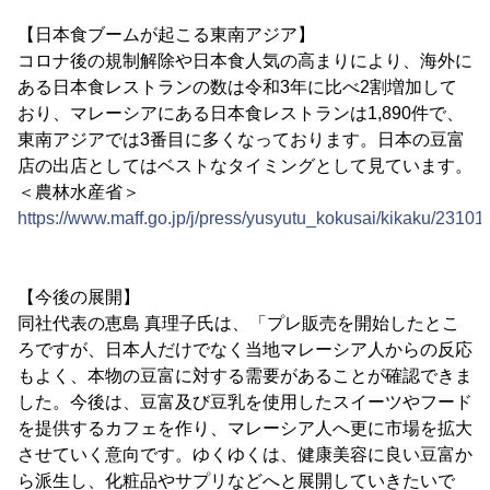
【日本食ブームが起こる東南アジア】
コロナ後の規制解除や日本食人気の高まりにより、海外に
ある日本食レストランの数は令和3年に比べ2割増加して
おり、マレーシアにある日本食レストランは1,890件で、
東南アジアでは3番目に多くなっております。日本の豆富
店の出店としてはベストなタイミングとして見ています。
＜農林水産省＞
https://www.maff.go.jp/j/press/yusyutu_kokusai/kikaku/23101
【今後の展開】
同社代表の恵島 真理子氏は、「プレ販売を開始したとこ
ろですが、日本人だけでなく当地マレーシア人からの反応
もよく、本物の豆富に対する需要があることが確認できま
した。今後は、豆富及び豆乳を使用したスイーツやフード
を提供するカフェを作り、マレーシア人へ更に市場を拡大
させていく意向です。ゆくゆくは、健康美容に良い豆富か
ら派生し、化粧品やサプリなどへと展開していきたいで