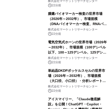
株式会社マーケットリサーチセンター
22分前
腫瘍バイオマーカー検査の世界市場
（2026年～2032年）、市場規模
（DNAバイオマーカー検査、RNAバイ
オマーカー検査、タンパク質バイオマ
株式会社マーケットリサーチセンター
ーカー検査、細胞ベースのバイオマー
22分前
カー検査、多項目バイオマーカー検
電気空気式ホーンの世界市場（2026年
査）・分析レポートを発表
～2032年）、市場規模（100デシベル
以下、100～125デシベル、125デシベ
ル以上）・分析レポートを発表
株式会社マーケットリサーチセンター
22分前
単結晶DKDPポッケルスセルの世界市
場（2026年～2032年）、市場規模
（大口径、小口径）・分析レポートを
発表
株式会社マーケットリサーチセンター
22分前
アイスマイリー、「Claude徹底解
説」を公開！ChatGPT・Copilot・