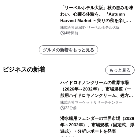
「リーベルホテル大阪」秋の恵みを味
わい、心躍る体験を。 『Autumn
Harvest Market ～実りの秋を楽しむ
ディナー&スイーツビュッフェ～』を9
株式会社武蔵野 リーベルホテル大阪
月18日より開催！
4時間前
グルメの新着をもっと見る
ビジネスの新着
もっと見る
ハイドロキノンクリームの世界市場
（2026年～2032年）、市場規模（一
般用ハイドロキノンクリーム、処方用
ハイドロキノンクリーム）・分析レポ
株式会社マーケットリサーチセンター
ートを発表
22分前
潜水艦用フェンダーの世界市場（2026
年～2032年）、市場規模（固定式、浮
遊式）・分析レポートを発表